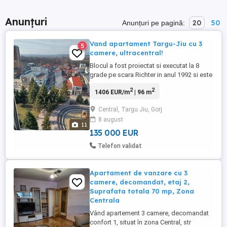
Anunțuri
20
50
Anunțuri pe pagină:
Vand apartament Targu-Jiu cu 3
5
camere, ultracentral!
Blocul a fost proiectat si executat la 8
grade pe scara Richter in anul 1992 si este
reabilitat termic fonic din 2017. Blocul
2
2
1406 EUR/m
| 96 m
dispune de o parcare mare, rezidentiala.
Apartamentul are trei camere
Central, Targu Jiu, Gorj
decomandate, spatioase, bucatarie,
8 august
anexe si doua terase mari, incapatoare, de
11
cca 7 metri lungime, cate ...
135 000 EUR
Telefon validat
Apartament de vanzare cu 3
camere, decomandat, etaj 2,
Suprafata totala 70 mp, Zona
Centrala
Vând apartement 3 camere, decomandat
confort 1, situat în zona Central, str