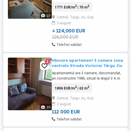
Corneliu Coposu. Detalii proprietate: 3
2
2
1771 EUR/m
| 70 m
camere decomandat (2 dormitoare si un
living) Bucatarie spațioasa si utilată Băi - 2
10
Central, Targu Jiu, Gorj
Fereastra la baie Balcon - 2 Debara Acces
3 august
în toate camerele din hol Etajul 2 4
Suprafață totală 70,25 ...
124,000 EUR
126,000 EUR
Telefon validat
Vânzare apartament 3 camere zona
2
centrala Strada Victoriei Târgu Jiu
Apartamentul are 3 camere, decomandat,
an constructie 1986, situat la etajul 3 4, in
blocul situat vis a vis de Restaurantul
2
2
1806 EUR/m
| 62 m
Ambasador" strada Victoriei.
Compartimentare: living 2 dormitoare
Central, Targu Jiu, Gorj
bucătărie baie 2 balcoane inchise(unul cu
3 august
termopan,iar celalalt structura lemn si
10
tigla) Dotări și ...
112 000 EUR
Telefon validat