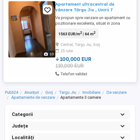
Apartament ultracentral de
vânzare Târgu Jiu , Unirii 7
Va propun spre vanzare un apartament cu
pozitionare excelenta, situat in zona
ultracentrala a municipiului Targu Jiu, pe
2
2
1563 EUR/m
| 64 m
Strada Unirii nr 7 Bloc 7 Scara 2, una dintre
cele mai apreciate si cautate locatii din
Central, Targu Jiu, Gorj
oras. Detalii proprietate: 3 camere
25 iulie
decomandate Suprafata utila 64 mp Etaj 4
10
din 4 Bloc construit ...
100,000 EUR
110,000 EUR
Telefon validat
Publi24
Anunțuri
Gorj
Targu Jiu
Imobiliare
De vanzare
Apartamente de vanzare
Apartamente 3 camere
Categorii
Județe
Localități