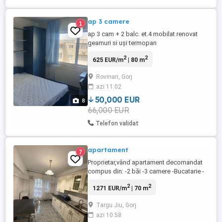
ap 3 camere
1
ap 3 cam + 2 balc. et.4 mobilat renovat
geamuri si uși termopan
2
2
625 EUR/m
| 80 m
Rovinari, Gorj
azi 11:02
50,000 EUR
8
66,000 EUR
Telefon validat
apartament
7
Proprietar,vând apartament decomandat
compus din: -2 băi -3 camere -Bucatarie -
Debara -Balcon - Centrala termica proprie
2
2
1271 EUR/m
| 70 m
Suprafața utilă 63 mp + 7 mp balconul.
Apartamentul este situat la etajul 2 pe
Targu Jiu, Gorj
strada zambilelor Tg-Jiu.An construcție
azi 10:58
1983. Preț 89.000 negociabil . Detalii la