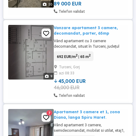
telefon 07sase ...
89 000 EUR
10
Telefon validat
Vanzare apartament 3 camere,
decomandat, parter, 65mp
Vând apartament cu 3 camere
decomandat, situat în Turceni, județul
Gorj, pe strada Prometeu, într-un bloc din
2
2
692 EUR/m
| 65 m
cărămidă construit între 1977 1990.
Apartamentul are o suprafață utilă de 65
Turceni, Gorj
mp + balcon și este compartimentat
azi 08:33
eficient, oferind spațiu și intimitate pentru
9
o familie. Compartimentare: Living ...
45,000 EUR
46,000 EUR
Telefon validat
Apartament 3 camere et 1, zona
7
Diana, langa Spiru Haret.
Vând apartament 3 camere,
semidecomandat, mobilat si utilat, etaj1,
49mp, compartimentat astfel: 2