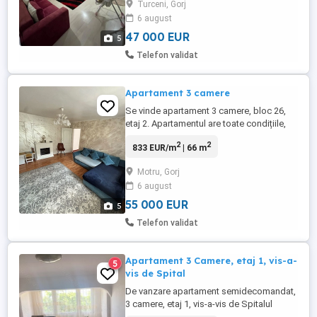
Turceni, Gorj
open space. Accept schimb cu casa in
6 august
zona apropiata.
47 000 EUR
5
Telefon validat
Apartament 3 camere
Se vinde apartament 3 camere, bloc 26,
etaj 2. Apartamentul are toate condițiile,
centrala pe gaz, aer condiționat, nu
2
2
833 EUR/m
| 66 m
necesita îmbunătățiri
Motru, Gorj
6 august
55 000 EUR
5
Telefon validat
Apartament 3 Camere, etaj 1, vis-a-
5
vis de Spital
De vanzare apartament semidecomandat,
3 camere, etaj 1, vis-a-vis de Spitalul
Orasanesc Turceni (strada Sanatatii Nr. 3)