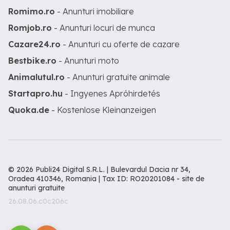
Romimo.ro
- Anunturi imobiliare
Romjob.ro
- Anunturi locuri de munca
Cazare24.ro
- Anunturi cu oferte de cazare
Bestbike.ro
- Anunturi moto
Animalutul.ro
- Anunturi gratuite animale
Startapro.hu
- Ingyenes Apróhirdetés
Quoka.de
- Kostenlose Kleinanzeigen
© 2026 Publi24 Digital S.R.L. | Bulevardul Dacia nr 34,
Oradea 410346, Romania | Tax ID: RO20201084 -
site de
anunturi gratuite
26.08.06.c0c206c