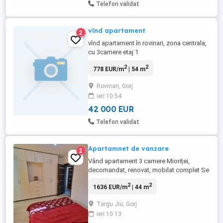
Telefon validat
vînd apartament
2
vînd apartament în rovinari, zona centrala,
cu 3camere etaj 1
2
2
778 EUR/m
| 54 m
Rovinari, Gorj
ieri 10:54
42 000 EUR
Telefon validat
Apartamnet de vanzare
2
Vând apartament 3 camere Mioriței,
decomandat, renovat, mobilat complet Se
vinde apartament cu 3 camere, situat în
2
2
1636 EUR/m
| 44 m
zona Mioriței, la etajul 4 4 Decomandat
Complet renovat recent Se vinde mobilat
Targu Jiu, Gorj
și utilat (tot ce se vede în poze) Baie +
ieri 10:13
bucătărie complet echipată Gata de mutat