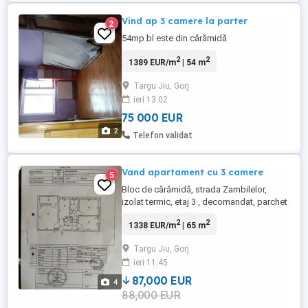
Vind ap 3 camere la parter
2
54mp bl este din cărămidă
2
2
1389 EUR/m
| 54 m
Targu Jiu, Gorj
ieri 13:02
75 000 EUR
2
Telefon validat
Vand apartament cu 3 camere
5
Bloc de cărămidă, strada Zambilelor,
izolat termic, etaj 3 , decomandat, parchet
, gresie , faianță.
2
2
1338 EUR/m
| 65 m
Targu Jiu, Gorj
ieri 11:45
87,000 EUR
4
88,000 EUR