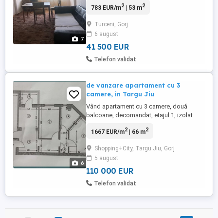
2
2
783 EUR/m
| 53 m
Apartamentul este utilat si amenajat, cu
multiple imbunatatiri: gresie, faianta, usi
Turceni, Gorj
schimate, ferestre termopan, boiler;
6 august
utilitati: curent, apa, gaz. Apartamentul
7
este bine intretinut ...
41 500 EUR
Telefon validat
de vanzare apartament cu 3
camere, in Targu Jiu
Vând apartament cu 3 camere, două
balcoane, decomandat, etajul 1, izolat
termic, geamuri termopan, centrala
2
2
1667 EUR/m
| 66 m
termica, usi schimbate, anul constructiei
1986, bd.Victoriei 200, Târgu-Jiu
Shopping+City, Targu Jiu, Gorj
5 august
6
110 000 EUR
Telefon validat