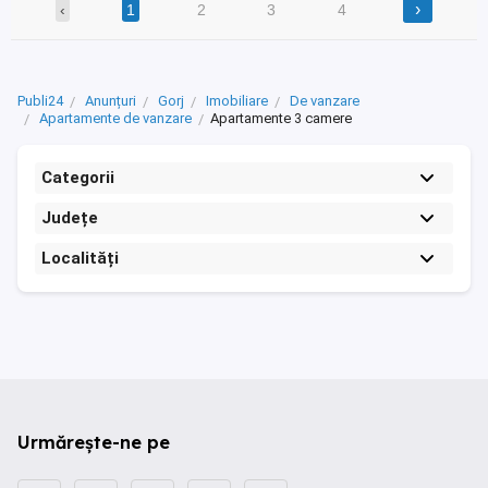
›
‹
1
2
3
4
Publi24
Anunțuri
Gorj
Imobiliare
De vanzare
Apartamente de vanzare
Apartamente 3 camere
Categorii
Județe
Localități
Urmărește-ne pe