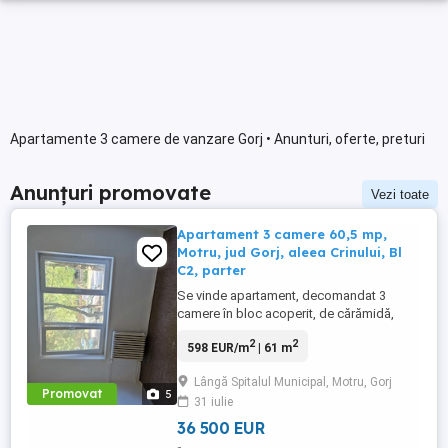
Apartamente 3 camere de vanzare Gorj • Anunturi, oferte, preturi
Anunțuri promovate
Vezi toate
Apartament 3 camere 60,5 mp,
Motru, jud Gorj, aleea Crinului, Bl
C2, parter
Se vinde apartament, decomandat 3
camere în bloc acoperit, de cărămidă,
racordat la centrala orașului, zona centrală
2
2
598 EUR/m
| 61 m
lângă spital, și școala generală nr.1. (
Aleea crinului nr. 1, Bl C2, parter).
Lângă Spitalul Municipal, Motru, Gorj
Compartimentare ideală pentru familie:
Promovat
5
31 iulie
60,5 mp cu 3 camere mari (Living de 18
mp) vedere față și spatele ...
36 500 EUR