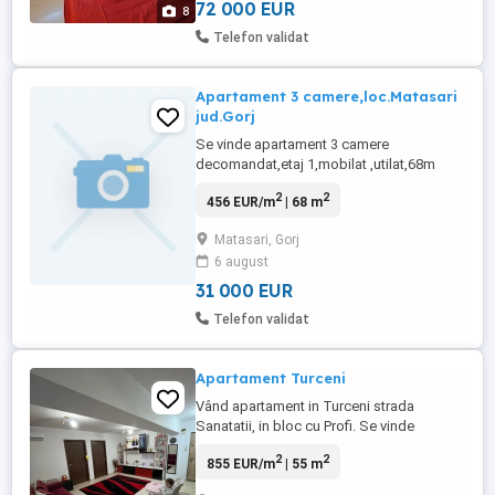
imediat ...
72 000 EUR
8
Telefon validat
Apartament 3 camere,loc.Matasari
jud.Gorj
Se vinde apartament 3 camere
decomandat,etaj 1,mobilat ,utilat,68m
2
2
456 EUR/m
| 68 m
Matasari, Gorj
6 august
31 000 EUR
Telefon validat
Apartament Turceni
Vând apartament in Turceni strada
Sanatatii, in bloc cu Profi. Se vinde
mobilat, etaj 3 din 4. Centrala proprie, aer
2
2
855 EUR/m
| 55 m
condiționat, balcon inchis. Apartamentul
are 2 dormitoare si sufragerie cu bucătărie