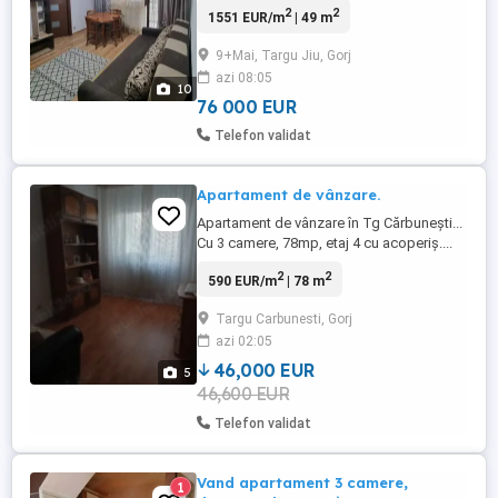
2
2
1551 EUR/m
| 49 m
dormitoare, sufragerie, hol, baie,
bucatarie, terasă. Apartamentul este izolat
9+Mai, Targu Jiu, Gorj
exterior, are centrala prin condensatie, aer
azi 08:05
condiționat si geamuri termopan. Baia si
10
holul necesita renovare. În proximitate ...
76 000 EUR
Telefon validat
Apartament de vânzare.
Apartament de vânzare în Tg Cărbunești...
Cu 3 camere, 78mp, etaj 4 cu acoperiș....
Balcon de 7m lungime. Este decomandat
2
2
590 EUR/m
| 78 m
condiții decente se poate, locui fără
probleme totul funcțional... Acte în regulă
Targu Carbunesti, Gorj
totul la notar.... Foarte spațios și se poate
azi 02:05
amenaja după plac, pe viitor .... Centrală
ariston, ...
46,000 EUR
5
46,600 EUR
Telefon validat
Vand apartament 3 camere,
1