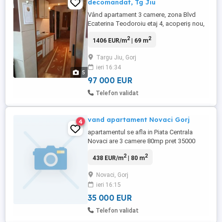
decomandat, Tg Jiu
Vând apartament 3 camere, zona Blvd
Ecaterina Teodoroiu etaj 4, acoperiș nou,
centrală si instalație pe cupru noi, 2 bai,
2
2
1406 EUR/m
| 69 m
mobilat, termopane, gresie, faianță, 69
mp.. Apartamentul dispune de 2 locuri de
Targu Jiu, Gorj
parcare, plătite pe 2026, zona liniștită, cu
ieri 16:34
stația de autobuz în apropiere, școală,
5
grădiniță si ...
97 000 EUR
Telefon validat
vand apartament Novaci Gorj
4
apartamentul se afla in Piata Centrala
Novaci are 3 camere 80mp pret 35000
euro tel 0722213286, Incalzire: Centrala
2
2
438 EUR/m
| 80 m
proprie, Etaj: Mansarda, Confort: 1,
Compartimentare: Decomandat, numar
Novaci, Gorj
etaj: 3, numar camere: 3, numar loc de
ieri 16:15
parcare: 2, numar bai: 1, suprafata utila:
80, anul constructiei: 2008
35 000 EUR
Telefon validat