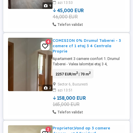
azi 13:53
eficient, oferind spațiu și intimitate pentru
9
o familie. Compartimentare: Living ...
45,000 EUR
46,000 EUR
Telefon validat
COMISION 0% Drumul Taberei - 3
4
camere cf 1 etaj 3 4 Centrala
Proprie
Apartament 3 camere confort 1. Drumul
Taberei - Valea Ialomiței etaj 3 4,
decomandat, 1 balcon, 1 grup sanitar,3
2
2
2257 EUR/m
| 70 m
camere . Lângă stația de metrou Valea
Ialomitei.
Sector 6, Bucuresti
2
azi 13:51
158,000 EUR
165,000 EUR
Telefon validat
Proprietar,Vand ap 3 camere
2