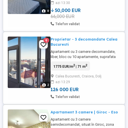
azi 13:30
50,000 EUR
8
66,000 EUR
Telefon validat
Proprietar - 3 decomandate Calea
9
Bucuresti
Apartament cu 3 camere decomandate,
liber, bloc cu 10 apartamente, suprafata
71 mp, anul 1978, cartier Calea Bucuresti,
2
2
1775 EUR/m
| 71 m
str Dezrobirii. Avantaje: - bloc din
caramida cu grinzi din beton, anvelopat,
Calea Bucuresti, Craiova, Dolj
construit dupa cutremur; - centrala de
azi 13:29
apartament cu instalatia pe cupru; -
2
suprafata generoasa - 71 mp, ...
126 000 EUR
Telefon validat
Apartament 3 camere | Giroc - Eso
Apartament cu 3 camere
semidecomandat, situat în Giroc, zona