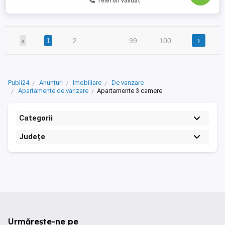
Telefon validat
›
‹
1
2
…
99
100
Publi24
Anunțuri
Imobiliare
De vanzare
Apartamente de vanzare
Apartamente 3 camere
Categorii
Județe
Urmărește-ne pe