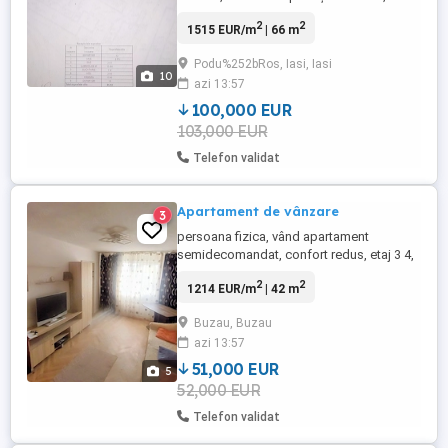
la etajul 2 din 4, într-o locație deosebit de
2
2
1515 EUR/m
| 66 m
liniștită, pe un cul-de-sac, ferit de traficul
și zgomotul străzilor principale. Un
Podu%252bRos, Iasi, Iasi
apartament care îmbină liniștea, accesul
10
azi 13:57
rapid către facilitățile orașului și confortul
unei ...
100,000 EUR
103,000 EUR
Telefon validat
Apartament de vânzare
3
persoana fizica, vând apartament
semidecomandat, confort redus, etaj 3 4,
in apropierea spitalului județean, Micro 14.
2
2
1214 EUR/m
| 42 m
Încălzire cu convectoare, bloc izolat, fără
bulină, geamuri termopan, ușă metalică la
Buzau, Buzau
intrare. Necesită renovare.
azi 13:57
51,000 EUR
5
52,000 EUR
Telefon validat