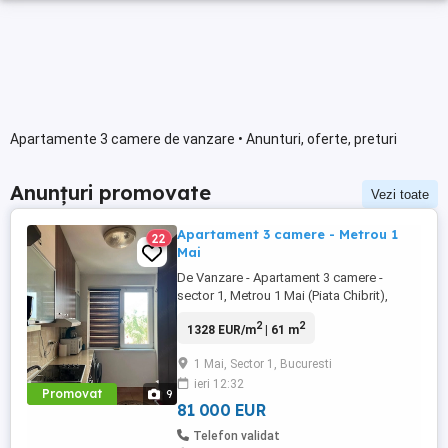
Apartamente 3 camere de vanzare • Anunturi, oferte, preturi
Anunțuri promovate
Vezi toate
Apartament 3 camere - Metrou 1
22
Mai
De Vanzare - Apartament 3 camere -
sector 1, Metrou 1 Mai (Piata Chibrit),
Bucuresti 81,000 - preț fix - cash - risc
2
2
1328 EUR/m
| 61 m
seismic Direct Propietar ( nu colaboram cu
agenții ) 238 Calea Grivitei, Bloc C, Scara
1 Mai, Sector 1, Bucuresti
C, Etaj 3 - sector 1, Metrou 1 Mai, Piata
ieri 12:32
Chibrit - blocul fizic este pe Strada Dornei
Promovat
9
- intrare ...
81 000 EUR
Telefon validat