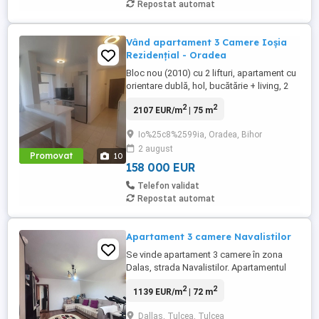
Repostat automat
Vând apartament 3 Camere Ioșia
Rezidențial - Oradea
Bloc nou (2010) cu 2 lifturi, apartament cu
orientare dublă, hol, bucătărie + living, 2
dormitoare, 2 băi, 1 debara, balcon, parțial
2
2
2107 EUR/m
| 75 m
mobilat.
Io%25c8%2599ia, Oradea, Bihor
2 august
Promovat
10
158 000 EUR
Telefon validat
Repostat automat
Apartament 3 camere Navalistilor
Se vinde apartament 3 camere în zona
Dalas, strada Navalistilor. Apartamentul
este compus din living, 2 dormitoare, 2 bai
2
2
1139 EUR/m
| 72 m
, bucătărie și balcon. Se vinde cu toate
actele în regula exact ca în poze. Centrala
Dallas, Tulcea, Tulcea
proprie pe gaz, cu toate verificările la zi,