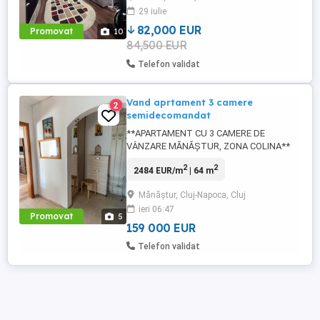
29 iulie
AC funcțional, electrocasnice. Pretul se
discuta ...
82,000 EUR
Promovat
10
84,500 EUR
Telefon validat
Vand aprtament 3 camere
2
semidecomandat
**APARTAMENT CU 3 CAMERE DE
VÂNZARE MĂNĂȘTUR, ZONA COLINA**
**Preț nou: 159.000 euro** Vând direct,
2
2
2484 EUR/m
| 64 m
fără comision, apartament cu **3 camere
semidecomandate**, situat pe strada
Mănăștur, Cluj-Napoca, Cluj
**Grigore Alexandrescu nr. 38**, în
ieri 06:47
cartierul Mănăștur, zona Colina.
Promovat
5
Apartamentul se află într-o zonă
159 000 EUR
accesibilă și bine ...
Telefon validat