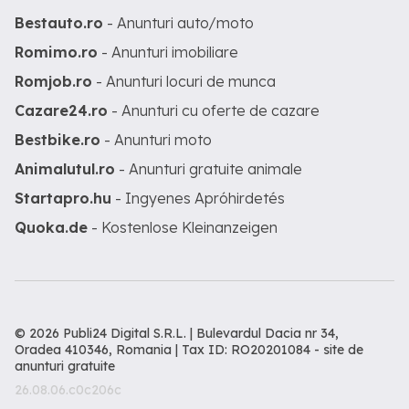
Bestauto.ro
- Anunturi auto/moto
Romimo.ro
- Anunturi imobiliare
Romjob.ro
- Anunturi locuri de munca
Cazare24.ro
- Anunturi cu oferte de cazare
Bestbike.ro
- Anunturi moto
Animalutul.ro
- Anunturi gratuite animale
Startapro.hu
- Ingyenes Apróhirdetés
Quoka.de
- Kostenlose Kleinanzeigen
© 2026 Publi24 Digital S.R.L. | Bulevardul Dacia nr 34,
Oradea 410346, Romania | Tax ID: RO20201084 -
site de
anunturi gratuite
26.08.06.c0c206c