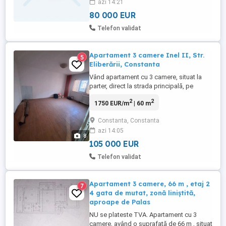
azi 14:21
80 000 EUR
Telefon validat
Apartament 3 camere Inel II, Str.
5
Eliberării, Constanta
Vând apartament cu 3 camere, situat la
parter, direct la strada principală, pe
Strada Eliberării - Inel II, Constanţa.
2
2
1750 EUR/m
| 60 m
Proprietatea dispune de două intrări din
față și din spate, oferind acces facil și
Constanta, Constanta
flexibilitate în utilizare. Apartamentul
azi 14:05
beneficiază de balcon pe spate si de beci
8
pe toată suprafața ...
105 000 EUR
Telefon validat
Apartament 3 camere, 66 m , etaj 2
7
4 gata de mutat, zonă liniștită,
aproape de Palas
NU se plateste TVA. Apartament cu 3
camere, având o suprafață de 66 m , situat