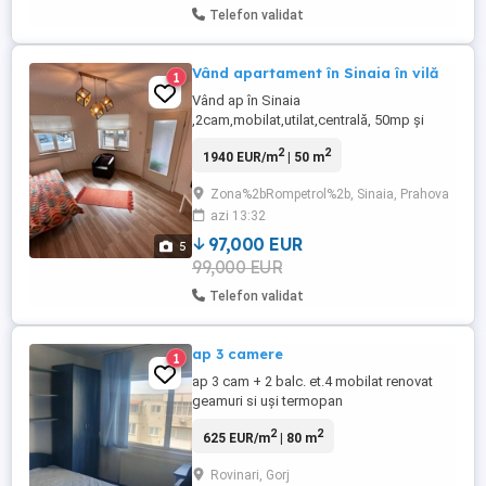
Telefon validat
Vând apartament în Sinaia în vilă
1
Vând ap în Sinaia
,2cam,mobilat,utilat,centrală, 50mp și
curte de 30mp
2
2
1940 EUR/m
| 50 m
Zona%2bRompetrol%2b, Sinaia, Prahova
azi 13:32
97,000 EUR
5
99,000 EUR
Telefon validat
ap 3 camere
1
ap 3 cam + 2 balc. et.4 mobilat renovat
geamuri si uși termopan
2
2
625 EUR/m
| 80 m
Rovinari, Gorj