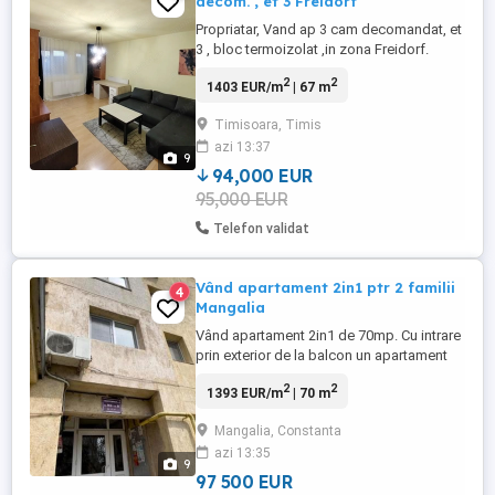
decom. , et 3 Freidorf
Propriatar, Vand ap 3 cam decomandat, et
3 , bloc termoizolat ,in zona Freidorf.
centrala, aer conditionat,hota,72mp
2
2
1403 EUR/m
| 67 m
,mobilat si utilat.Zona
linistita.Lidl,Suprmarketuri si 3 parcuri
Timisoara, Timis
aproape. E3 si E7 pt acces in centrul
azi 13:37
orasului..etc pret negociabil
9
94,000 EUR
95,000 EUR
Telefon validat
Vând apartament 2in1 ptr 2 familii
4
Mangalia
Vând apartament 2in1 de 70mp. Cu intrare
prin exterior de la balcon un apartament
mai mic de 45 mp și intrare prin scara
2
2
1393 EUR/m
| 70 m
blocului o garsoniera de 25 mp .
Apartamentul și garsoniera au Bucătărie
Mangalia, Constanta
,baie separată Gaze centrala branșat ,
azi 13:35
renovat totul nou !!! in spate la banca BCR.
9
Str muncitorului ...
97 500 EUR