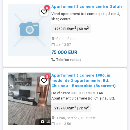
Apartament 3 camere centru Galati
6
Vand apartament trei camere, etaj 3 din 4,
liber, central.
2
2
1250 EUR/m
| 60 m
Galati, Galati
azi 13:57
75 000 EUR
Telefon validat
Apartament 3 camere 1986, in
5
modul de 2 apartamente, Bd.
Chisinau - Basarabia (Bucuresti)
De vânzare DIRECT PROPIETAR
Apartament 3 camere Bd. Chișinău Bd.
Basarabia (Bucuresti), bloc 1986, 72 mp
2
2
2139 EUR/m
| 72 m
utili. Detalii despre bloc & amplasare -
Apartamentul este situat într-un modul de
Titan, Sector 2, Bucuresti
2 apartamente (două uși până la lift scară)
10
azi 13:56
- 4 apartamente de 3 camere pe etaj - Bloc
în curs de renovare ...