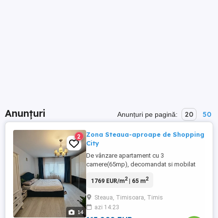
Anunțuri
20
50
Anunțuri pe pagină:
Zona Steaua-aproape de Shopping
2
City
De vânzare apartament cu 3
camere(65mp), decomandat si mobilat
complet ,plus Boxa generoasa cu acces
2
2
1769 EUR/m
| 65 m
din apartament. Locația este foarte buna,
la o distanta de 5 minute de mers pe jos
Steaua, Timisoara, Timis
de Centrul Comercial Shopping City
azi 14:23
Timisoara. Imobilul este pretabil atat
14
pentru investitie sau sediu firmă-birouri, ...