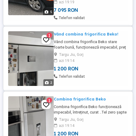
azi 19:19
jante de aliaj, anvelope mixte foarte bine.
KM 311000. ...
7 095 RON
5
Telefon validat
Vând combina frigorifica Beko!
1
Vând combina frigorifica Beko stare
foarte bună, funcționează impecabil, preț
1200 ron.
Targu Jiu, Gorj
azi 19:14
1 200 RON
Telefon validat
2
Combina frigorifica Beko
1
Combina frigorifica Beko funcționează
impecabil, întreținut, curat ..Tel zero șapte
șase doi șase trei trei cinci nouă unu.
Targu Jiu, Gorj
azi 19:14
1 200 RON