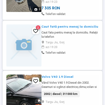
azi 19:23
7 305 RON
5
Telefon validat
Caut fată pentru menaj la domiciliu
2
Caut fata pentru menaj la domiciliu. Relații
la telefon
Targu Jiu, Gorj
azi 19:20
Telefon validat
Volvo V40 1.9 Diesel
Vând Volvo V40 1.9 Diesel din 2002.
Geamuri si oglinzi electrice,clima,volan si
fete de uși si scaune parțial si cotiera din
2002 | diesel | 311000 km
piele,pilot,trapa electrica pe 2 poziții,bare
portbagaj pe plafon, inchidere
Targu Jiu, Gorj
centralizata,volan reglabil,proiectoare,