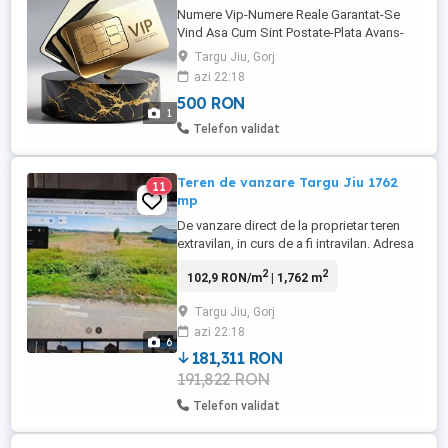
Numere Vip-Numere Reale Garantat-Se
Vind Asa Cum Sint Postate-Plata Avans-
NU Trimit Colete Ramburs-NU Se Divulga
Targu Jiu, Gorj
Numarul Complet-NU Se Negocieaza
azi 22:18
Absolut Nimic-Vind In Conditiile
500 RON
Mentionate-Sau Deloc-Multumesc
1
Telefon validat
Teren de vanzare Targu Jiu 1762
11
mp
De vanzare direct de la proprietar teren
extravilan, in curs de a fi intravilan. Adresa
Dimitrie Culcer, 1762 mp, cu deschidere
2
2
102,9 RON/m
| 1,762 m
13,15 m. Spatele terenului este centura
noua Targu Jiu . Beneficiaza de utilitatile
Targu Jiu, Gorj
zonei.
azi 22:18
6
181,311 RON
191,822 RON
Telefon validat