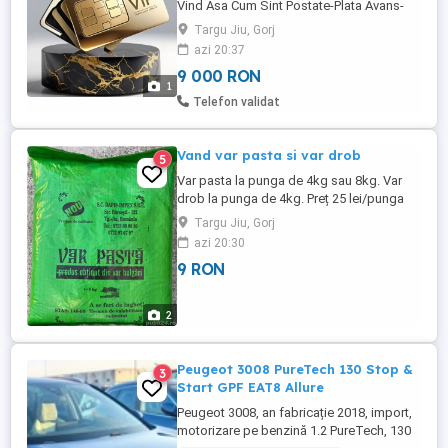
Vind Asa Cum Sint Postate-Plata Avans-
NU Trimit Colete Ramburs-NU Se Divulga
Targu Jiu, Gorj
Numarul Complet-NU Se Negocieaza
azi 20:37
Absolut Nimic-Vind In Conditiile
9 000 RON
Mentionate-Sau Deloc-Multumesc
1
Telefon validat
Vand var pasta si var drob
5
Var pasta la punga de 4kg sau 8kg. Var
drob la punga de 4kg. Preț 25 lei/punga
Produs in Judetul Gorj,Targu-jiu, livram pe
Targu Jiu, Gorj
o raza de 300 de km in functie de
azi 20:30
cantitate. Punga de 4kg la pretul de 9 lei.
9 RON
Punga de 8kg la pretul de 16 lei. Varul
drob este ideal la dezinfectia
fantanilor,piscinelor. Cantitatea ...
2
Peugeot 3008 PureTech 130 Stop &
3
Start GPF EAT8 Allure
Peugeot 3008, an fabricație 2018, import,
motorizare pe benzină 1.2 PureTech, 130