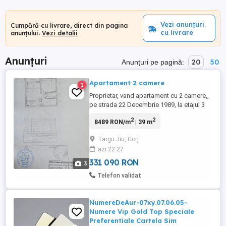
Vezi anunțuri
Cumpără cu livrare, direct din pagina
cu livrare
anunțului.
Vezi detalii
Anunțuri
20
50
Anunțuri pe pagină:
Apartament 2 camere
1
Proprietar, vand apartament cu 2 camere,,
pe strada 22 Decembrie 1989, la etajul 3
.Bloc anvelopat , centrala termica
2
2
8489 RON/m
| 39 m
schimbata recent. Necesita renovare.
Targu Jiu, Gorj
azi 22:27
331 090 RON
3
Telefon validat
NumereDeAur-07xy.07.06.05-
Numere Vip Gold Top Speciale
Preferentiale Cartela Sim