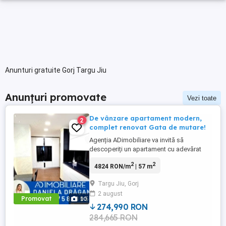
Anunturi gratuite Gorj Targu Jiu
Anunțuri promovate
Vezi toate
De vânzare apartament modern,
2
complet renovat Gata de mutare!
Agenția ADimobiliare va invită să
descoperiți un apartament cu adevărat
special, situat într-o zonă liniștită a
2
2
4824 RON/m
| 57 m
orașului Rovinari, pe strada Aleea Crinului.
Acest apartament decomandat, aflat la
Targu Jiu, Gorj
etajul 4, impresionează prin stil,
2 august
funcționalitate și rafinament. Renovat
Promovat
10
complet de la zero cu materiale ...
274,990 RON
284,665 RON