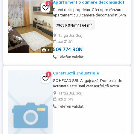
Apartament 3 camere decomandat
6
Direct de la proprietar. Ofer spre vânzare
apartament cu 3 camere,decomandat,64m
pătrați,anul 1984,zona Paralela 45 Targu-
2
2
7965 RON/m
| 64 m
Jiu,parter înalt (110 cm),mobilat,echipat
cu electrocasnice: - centrală termică pe
Targu Jiu, Gorj
gaz Ariston - masina de spalat rufe
azi 21:51
Beko(în garanție 5 ani) - cuptor cu
microunde - aragaz ...
509 774 RON
10
Telefon validat
Construcții Industriale
1
SC HEXAQ SRL Angajează: Domeniul de
activitate este unul vast astfel că avem
nevoie atât de oameni necalificati dar și
Targu Jiu, Gorj
de persoane calificate ! - protecții
azi 21:43
industriale prin izolații termice cu vata și
Telefon validat
tabla - protecții cu cauciuc - protecții cu
laminat și cărămidă refractara - protecții
industriale ...