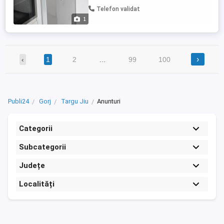
Telefon validat
1
›
‹
1
2
…
99
100
Publi24
Gorj
Targu Jiu
Anunturi
Categorii
Subcategorii
Județe
Localități