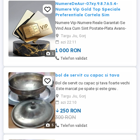
NumereDeAur-07xy.9.8.7.6.5.4-
Numere Vip Gold Top Speciale
Preferentiale Cartela Sim
Numere Vip-Numere Reale Garantat-Se
Vind Asa Cum Sint Postate-Plata Avans-
NU Trimit Colete Ramburs-NU Se Divulga
Targu Jiu, Gorj
Numarul Complet-NU Se Negocieaza
azi 22:11
Absolut Nimic-Vind In Conditiile
1 000 RON
Mentionate-Sau Deloc-Multumesc
1
Telefon validat
bol de servit cu capac si tava
Bol de servit cu capac și tava foarte vechi
.Este marcat pe spate și este greu .
Targu Jiu, Gorj
azi 22:10
250 RON
300 RON
5
Telefon validat