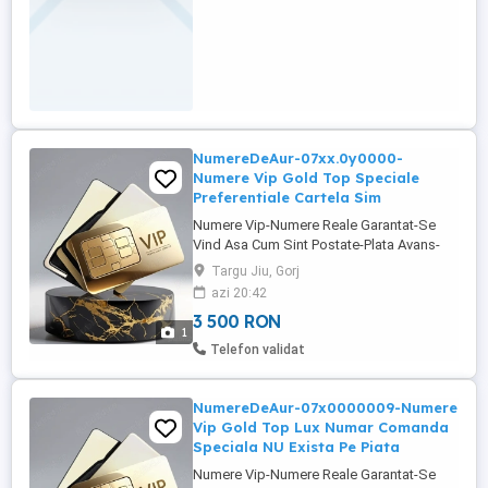
NumereDeAur-07xx.0y0000-
Numere Vip Gold Top Speciale
Preferentiale Cartela Sim
Numere Vip-Numere Reale Garantat-Se
Vind Asa Cum Sint Postate-Plata Avans-
NU Trimit Colete Ramburs-NU Se Divulga
Targu Jiu, Gorj
Numarul Complet-NU Se Negocieaza
azi 20:42
Absolut Nimic-Vind In Conditiile
3 500 RON
Mentionate-Sau Deloc-Multumesc
1
Telefon validat
NumereDeAur-07x0000009-Numere
Vip Gold Top Lux Numar Comanda
Speciala NU Exista Pe Piata
Numere Vip-Numere Reale Garantat-Se