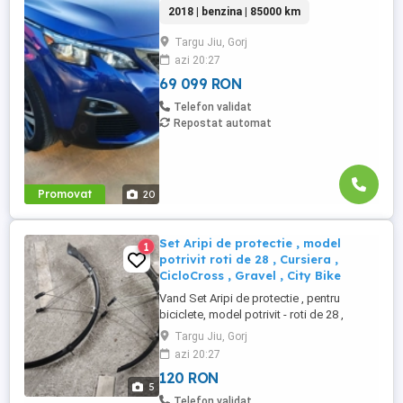
CP, cutie automată EAT8. SUV modern,
2018 | benzina | 85000 km
ideal pentru familie și deplasări urbane
sau extraurbane, apreciat pentru
Targu Jiu, Gorj
siguranță, tehnologie și confort. Mașina
azi 20:27
se prezintă într-o stare tehnică foarte
bună, cu dotări avansate pentru ...
69 099 RON
Telefon validat
Repostat automat
Promovat
20
Set Aripi de protectie , model
1
potrivit roti de 28 , Cursiera ,
CicloCross , Gravel , City Bike
Vand Set Aripi de protectie , pentru
biciclete, model potrivit - roti de 28 ,
Cursiera , CicloCross , Gravel, City Bike
Targu Jiu, Gorj
Rog si ofer seriozitate!
azi 20:27
120 RON
5
Telefon validat