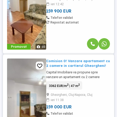
ieri 12:42
space cu bucatarie, debara, dressing,
baie si hol. ...
159 900 EUR
Telefon validat
Repostat automat
Promovat
10
Comision 0! Vanzare apartament cu
2 camere in cartierul Gheorgheni!
Capital Imobiliare va propune spre
vanzare un apartament cu 2 camere
semidecomandat in zona Interservisan,
2
2
3362 EUR/m
| 47 m
cartierul Gheorgheni. Apartamentul este
pozitionat la parterul inalt unei cladiri( cu
Gheorgheni, Cluj-Napoca, Cluj
apartament la demisol) cu 3 etaje izolata
ieri 11:38
termic avand orientare sudica. Suprafata
utila este de 47 mp plus ...
159 000 EUR
Telefon validat