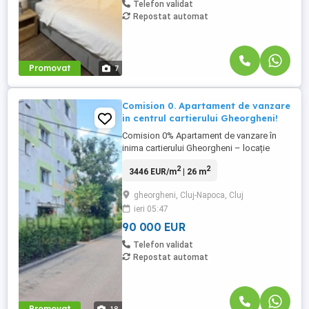
Telefon validat
Repostat automat
Promovat
7
Comision 0. Apartament de vanzare
in centrul cartierului Gheorgheni!
Comision 0% Apartament de vanzare în
inima cartierului Gheorgheni – locație
excelentă pentru locuit sau investiție Vă
2
2
3446 EUR/m
| 26 m
propunem spre vânzare un apartament cu
2 camere (confort 2) situat într-una dintre
gheorgheni, Cluj-Napoca, Cluj
cele mai apreciate zone ale cartierului
ieri 05:47
Gheorgheni, o locație liniștită și verde,
retrasă de la traficul ...
90 000 EUR
Telefon validat
Repostat automat
Promovat