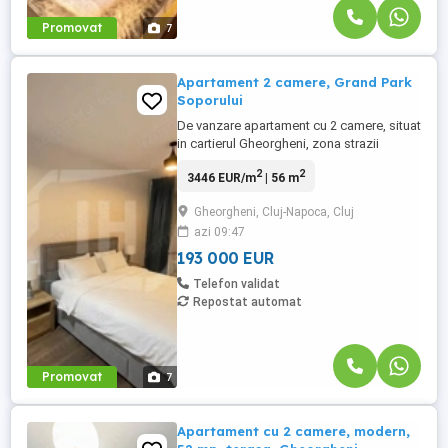
Promovat
7
Apartament 2 camere, Grand Park
Soporului
De vanzare apartament cu 2 camere, situat
in cartierul Gheorgheni, zona strazii
Soporului Caracteristicile locuintei sunt
2
2
3446 EUR/m
| 56 m
urmatoarele: - Suprafata utila: 56 mp plus
1 balcon cu suprafata de 11 mp - Etaj: 6
Gheorgheni, Cluj-Napoca, Cluj
din 10 - Compartimentare:
azi 09:47
Semidecomandat- Dormitor, living,
bucatarie, baie si hol. ...
193 000 EUR
Telefon validat
Repostat automat
Promovat
7
Apartament cu 2 camere, modern,