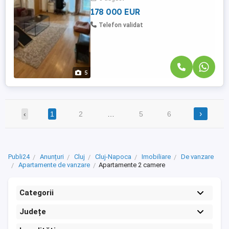
Se vinde ...
178 000 EUR
Telefon validat
5
›
‹
1
2
…
5
6
Publi24
Anunțuri
Cluj
Cluj-Napoca
Imobiliare
De vanzare
Apartamente de vanzare
Apartamente 2 camere
Categorii
Județe