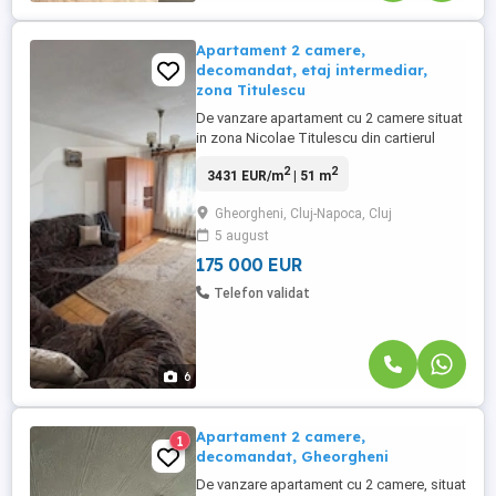
Apartament 2 camere,
decomandat, etaj intermediar,
zona Titulescu
De vanzare apartament cu 2 camere situat
in zona Nicolae Titulescu din cartierul
Gheorgheni. Detalii proprietate: - 2
2
2
3431 EUR/m
| 51 m
camere, bucatarie, baie, hol si balcon. -
etaj 2 din 4. - 51 mp utili. - centrala termica,
Gheorgheni, Cluj-Napoca, Cluj
usa metalica si geamuri termopan. -
5 august
apartamentul necesita renovare.
Recomandarea noastra: ...
175 000 EUR
Telefon validat
6
Apartament 2 camere,
1
decomandat, Gheorgheni
De vanzare apartament cu 2 camere, situat