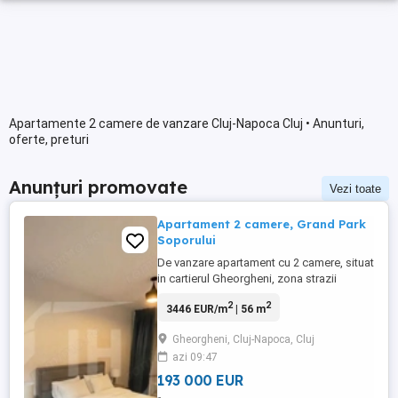
Apartamente 2 camere de vanzare Cluj-Napoca Cluj • Anunturi,
oferte, preturi
Anunțuri promovate
Vezi toate
Apartament 2 camere, Grand Park
Soporului
De vanzare apartament cu 2 camere, situat
in cartierul Gheorgheni, zona strazii
Soporului Caracteristicile locuintei sunt
2
2
3446 EUR/m
| 56 m
urmatoarele: - Suprafata utila: 56 mp plus
1 balcon cu suprafata de 11 mp - Etaj: 6
Gheorgheni, Cluj-Napoca, Cluj
din 10 - Compartimentare:
azi 09:47
Semidecomandat- Dormitor, living,
bucatarie, baie si hol. ...
193 000 EUR