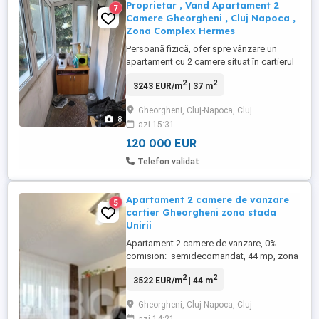
Proprietar , Vand Apartament 2
7
Camere Gheorgheni , Cluj Napoca ,
Zona Complex Hermes
Persoană fizică, ofer spre vânzare un
apartament cu 2 camere situat în cartierul
Gheorgheni, In apropierea complexului
2
2
3243 EUR/m
| 37 m
Hermes. Locuința se află într-un bloc solid
din cărămidă, retras de la arterele
Gheorgheni, Cluj-Napoca, Cluj
principale, într-o zonă excepționala, verde
8
azi 15:31
și liniștită. Detalii tehnice: Suprafață utilă:
37 mp + ...
120 000 EUR
Telefon validat
Apartament 2 camere de vanzare
5
cartier Gheorgheni zona stada
Unirii
Apartament 2 camere de vanzare, 0%
comision: semidecomandat, 44 mp, zona
Gheorgheni, Cluj-Napoca. TABOO
2
2
3522 EUR/m
| 44 m
Imobiliare propune un apartament de
vanzare cu 2 camere, semidecomandat,
Gheorgheni, Cluj-Napoca, Cluj
situat in localitatea Cluj-Napoca, zona