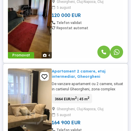
Gheorgheni, Cluj-Napoca, Cluj
Compartimentare: Semidecomandat-
5 august
dormitor, living, bucatarie, baie si hol. -
Mobilat si utilat ...
120 000 EUR
Telefon validat
Repostat automat
Promovat
4
Apartament 2 camere, etaj
intermediar, Gheorgheni
De vanzare apartament cu 2 camere, situat
in cartierul Gheorgheni, zona complex
Mercur. Caracteristicile apartamentului
2
2
3664 EUR/m
| 45 m
sunt urmatoarele: - Etaj: 8 din 10 -
Suprafata utila: 45 mp plus 1 balcon cu
Gheorgheni, Cluj-Napoca, Cluj
suprafata utila de 9 mp -
5 august
Compartimentare: Semidecomandat-
Dormitor, living, bucatarie, ...
164 900 EUR
Telefon validat