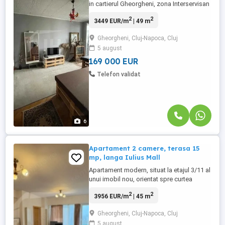
in cartierul Gheorgheni, zona Interservisan
Caracteristicile apartamentului sunt
2
2
3449 EUR/m
| 49 m
urmatoarele: - Suprafata utila: 49 mp plus
1 balcon - Compartimentare:
Gheorgheni, Cluj-Napoca, Cluj
Decomandat- 2 camere, bucatarie, baie si
5 august
hol - Etaj: 6 din 10 - Mobilat si utilat
complet ...
169 000 EUR
Telefon validat
6
Apartament 2 camere, terasa 15
mp, langa Iulius Mall
Apartament modern, situat la etajul 3/11 al
unui imobil nou, orientat spre curtea
interioară – zonă liniștită, ferită de trafic.
2
2
3956 EUR/m
| 45 m
Suprafață utilă: 45 mp Terasă: 15 mp
Încălzire: centrală de bloc, cu calorifere ️
Gheorgheni, Cluj-Napoca, Cluj
Compartimentare: living cu ieșire pe
5 august
terasă, dormitor, bucătărie închisă, baie.