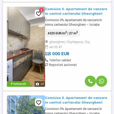
Comision 0. Apartament de vanzare
1
in centrul cartierului Gheorgheni!
Comision 0% Apartament de vanzare în
inima cartierului Gheorgheni – locație
excelentă pentru locuit sau investiție Vă
2
2
4325 EUR/m
| 27 m
propunem spre vânzare un apartament cu
2 camere (confort 2) situat într-una dintre
gheorgheni, Cluj-Napoca, Cluj
cele mai apreciate zone ale cartierului
ieri 05:47
Gheorgheni, o locație liniștită și verde,
retrasă de la traficul ...
115 000 EUR
Telefon validat
Repostat automat
Promovat
10
Comision 0. Apartament de vanzare
in centrul cartierului Gheorgheni!
Comision 0% Apartament de vanzare în
inima cartierului Gheorgheni – locație