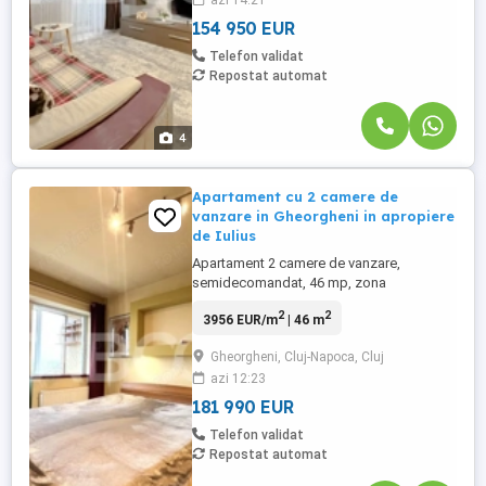
azi 14:21
Gheorgheni, aflat la etajul 10 intr -un ...
154 950 EUR
Telefon validat
Repostat automat
4
Apartament cu 2 camere de
vanzare in Gheorgheni in apropiere
de Iulius
Apartament 2 camere de vanzare,
semidecomandat, 46 mp, zona
Gheorgheni, Cluj-Napoca. Avantaje
2
2
3956 EUR/m
| 46 m
majore ale acestui apartament: • Debara; •
Facilitati de parcare : 2 locuri in parcaj
Gheorgheni, Cluj-Napoca, Cluj
comun; TABOO Imobiliare propune un
azi 12:23
apartament de vanzare cu ...
181 990 EUR
Telefon validat
Repostat automat