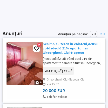
Anunțuri
20
50
Anunțuri pe pagină:
Schimb cu teren in chinteni,deusu
2
cotă ideală 21% apartament
Gheorgheni, Cluj-Napoca
(Persoană fizică) Vând cotă 21% din
apartament 2 camere situat în Gheorgheni,
Cluj-Napoca. Detalii esențiale: Situație:
2
2
444 EUR/m
| 45 m
Coproprietarul actual locuiește în imobil și
refuză vânzarea. Oportunitate: Achiziție
Gheorgheni, Cluj-Napoca, Cluj
mult sub prețul pieței. Un apartament
9
azi 15:37
similar liber costă 140.000 . Strategie:
Cumpărătorul ...
20 000 EUR
Telefon validat