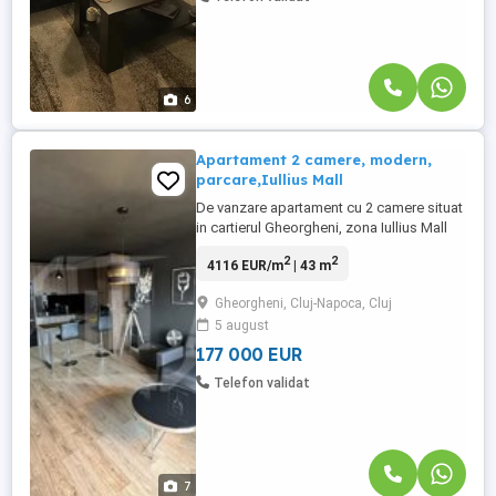
6
Apartament 2 camere, modern,
parcare,Iullius Mall
De vanzare apartament cu 2 camere situat
in cartierul Gheorgheni, zona Iullius Mall
Caracteristicile apartamentului sunt
2
2
4116 EUR/m
| 43 m
urmatoarele: - Etaj 9 din 10 - Suprafata
utila: 43 mp plus 1 balcon cu suprafata de
Gheorgheni, Cluj-Napoca, Cluj
9 mp - Compartimentare:
5 august
Semidecomandat- Dormitor, living open
space cu bucatarie, ...
177 000 EUR
Telefon validat
7