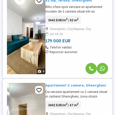
52 mp, terasa, Gheorgheni
Blitz ofera spre vanzare un apartament
modern de 2 camere situat intr-un
ansamblu rezidential nou situat in cartierul
2
2
3442 EUR/m
| 52 m
Gheorgheni zona Sopor. Apartamentul are
o suprafata utila de 52 mp si terasa de 16
Gheorgheni, Cluj-Napoca, Cluj
mp si este compus din: hol, living cu
azi 09:20
bucatarie, baie, dormitor si terasa cu iesire
din living si dormitor ...
179 000 EUR
Telefon validat
Repostat automat
9
Apartament 2 camere, Gheorgheni
De vanzare apartament cu 2 camere situat
in cartierul Gheorgheni, zona strazii
Bistritei. Caracteristicile apartamentului
2
2
3402 EUR/m
| 47 m
sunt urmatoarele: - Suprafata utila: 47 mp
plus 1 balcon - Compartimentare:
Gheorgheni, Cluj-Napoca, Cluj
Semidecomandat- Dormitor, living open