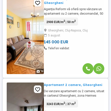
Gheorgheni
Agenția Reform vă oferă spre vânzare un
apartament cu 2 camere, decomandat, 50
mp situat la etajul 9 al unui bloc cu 10
2
2
2900 EUR/m
| 50 m
etaje izolat termic. Orientare sud estica cu
panoramă superbă. Compartimentarea
Gheorgheni, Cluj-Napoca, Cluj
acestuia este: Hol, bucătărie cu cămară,
5 august
cameră de zi, sas dormitor, baie și 2
balcoane. Apartamentul ...
145 000 EUR
Telefon validat
9
Apartament 2 camere, Gheorgheni
De vanzare apartament cu 2 camere, situat
in cartierul Gheorgheni, zona Hermes
Caracteristicile apartamentului sunt
2
2
3243 EUR/m
| 37 m
urmatoarele: - Suprafata utila: 37 mp plus
1 balcon cu suprafata de 4 mp -