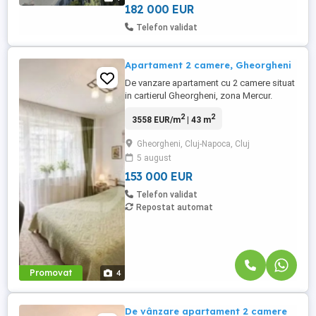
Luni, Miercuri, Vineri orele 16:00-17:00
182 000 EUR
DOAR CU PROGRAMARE ...
Telefon validat
Apartament 2 camere, Gheorgheni
De vanzare apartament cu 2 camere situat
in cartierul Gheorgheni, zona Mercur.
Caracteristicile apartamentului sunt
2
2
3558 EUR/m
| 43 m
urmatoarele: - Etaj: 5 din 10 -
Compartimentare: Semidecomandat-
Gheorgheni, Cluj-Napoca, Cluj
dormitor, living, bucatarie, baie si hol -
5 august
Suprafata utila: 43 mp plus 1 balcon -
Complet mobilat ...
153 000 EUR
Telefon validat
Repostat automat
Promovat
4
De vânzare apartament 2 camere