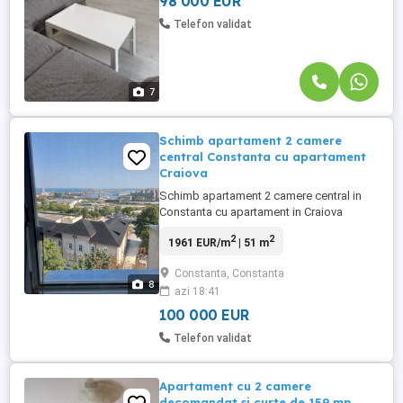
98 000 EUR
Telefon validat
7
Schimb apartament 2 camere
central Constanta cu apartament
Craiova
Schimb apartament 2 camere central in
Constanta cu apartament in Craiova
(EXCLUS AGENTII) Suprafata: 51 m patrati
2
2
1961 EUR/m
| 51 m
Etaj: 8 din 10 (lift disponibil) An
constructie: 1961 Balcon cu vedere spre
Constanta, Constanta
oras mare Zona - strada Traian, in
8
azi 18:41
apropiere de Liceul Traian 6 min mers pe
jos pana la primaria Constanta 17 ...
100 000 EUR
Telefon validat
Apartament cu 2 camere
decomandat și curte de 159 mp,