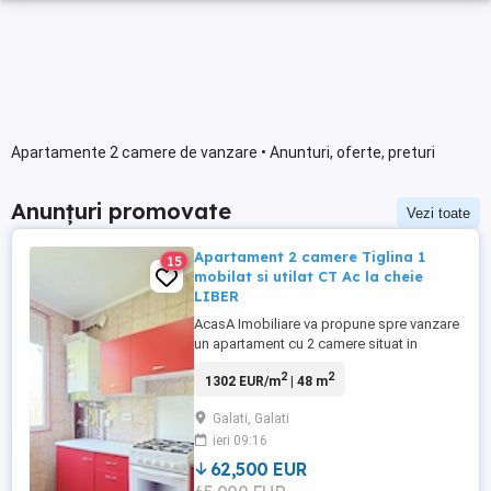
Apartamente 2 camere de vanzare • Anunturi, oferte, preturi
Anunțuri promovate
Vezi toate
Apartament 2 camere Tiglina 1
15
mobilat si utilat CT Ac la cheie
LIBER
AcasA Imobiliare va propune spre vanzare
un apartament cu 2 camere situat in
Tiglina 1, la etajul 3 al unui imobil cu 4
2
2
1302 EUR/m
| 48 m
etaje. Imobilul este aproape de Faleza
Dunării ideal pentru cei care doresc să fie
Galati, Galati
aproape de spații verzi, locuri de
ieri 09:16
promenadă și zone de recreere.
Apartamentul beneficiază de acces ...
62,500 EUR