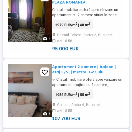
PLAZA ROMANIA
Cristal Imobiliare oferă spre vânzare un
apartament cu 2 camere situat în zona
Drumul Taberei, una dintre cele mai
2
2
1979 EUR/m
| 48 m
apreciate zone rezidențiale ale Capitalei,
datorită accesului rapid către metrou,
Drumul Taberei, Sector 6, Bucuresti
spații verzi și numeroase facilități urbane.
4
azi 18:56
Proprietatea are o suprafață utilă de 48
mp și este amplasată ...
95 000 EUR
Apartament 2 camere | balcon |
etaj 8/9, | metrou Gorjulu
✨ Cristal Imobiliare oferă spre vânzare un
apartament spațios cu 2 camere,
amplasat într-o zonă apreciată pentru
2
2
1958 EUR/m
| 55 m
accesul facil către metrou și multiplele
facilități urbane. Proprietatea este ideală
Gorjului, Sector 6, Bucuresti
pentru un cuplu, o familie tânără sau
azi 18:55
pentru investiție, beneficiind de o
8
compartimentare practică, suprafață ...
107 700 EUR