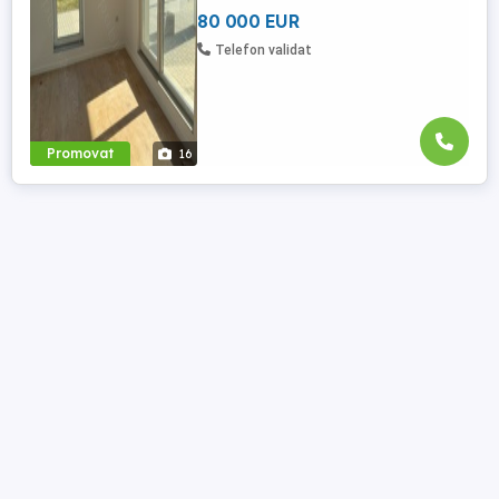
DOUA locuri de parcare ...
80 000 EUR
Telefon validat
Promovat
16