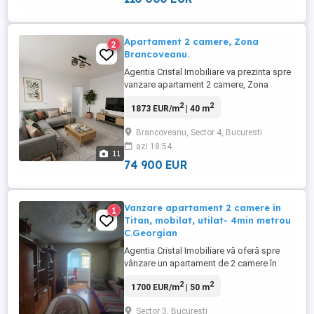
Apartament 2 camere, Zona
2
Brancoveanu.
Agentia Cristal Imobiliare va prezinta spre
vanzare apartament 2 camere, Zona
Brancoveanu. Decomandat, etaj 9 din 10.
2
2
1873 EUR/m
| 40 m
Cu balcon. Bloc reabilitat termic. Renovat.
Apartamentul are mobilier doar in baie.
Brancoveanu, Sector 4, Bucuresti
Pozele cu camerele mobilate sunt cu titlu
azi 18:54
de prezentare si sugestie de mobilare.
11
Zona linistita, ...
74 900 EUR
Vanzare apartament 2 camere in
1
Titan, mobilat, utilat- 4min metrou
C.Georgian
Agentia Cristal Imobiliare vă oferă spre
vânzare un apartament de 2 camere în
zona Lucrețiu Pătrășcanu – Costin
2
2
1700 EUR/m
| 50 m
Georgian. Detalii proprietate: 2 camere
decomandate Suprafață utilă: 50 mp Etaj:
Sector 3, Bucuresti
4/4 An construcție: 1964 Bloc reabilitat