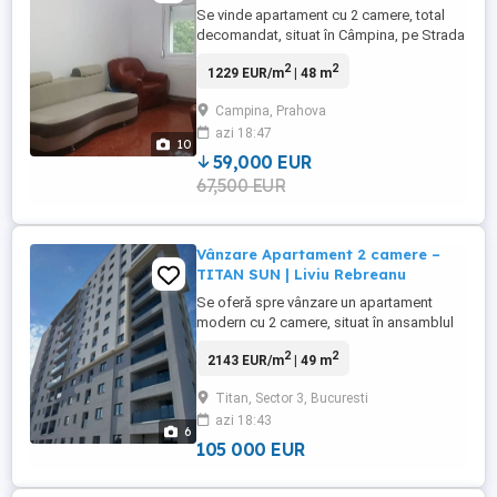
Se vinde apartament cu 2 camere, total
decomandat, situat în Câmpina, pe Strada
Ecaterina Teodoroiu, la etajul 2.
2
2
1229 EUR/m
| 48 m
Apartamentul este luminos, bine
compartimentat și ideal atât pentru locuit,
Campina, Prahova
cât și pentru investiție. Suprafață totală:
azi 18:47
45,84 mp Etaj 2 Balcon Loc de parcare
10
Compartimentare total decomandată
59,000 EUR
Compartimentare: ...
67,500 EUR
Vânzare Apartament 2 camere –
TITAN SUN | Liviu Rebreanu
Se oferă spre vânzare un apartament
modern cu 2 camere, situat în ansamblul
rezidențial Titan Sun, într-o zonă
2
2
2143 EUR/m
| 49 m
excelentă, chiar lângă Auchan Titan și Lidl
Brățării. Detalii principale: Etaj: 8 din 11
Titan, Sector 3, Bucuresti
Orientare: Sud & Sud-Est (luminos pe tot
azi 18:43
parcursul zilei) Compartimentare: foarte
6
bine optimizată Centrală ...
105 000 EUR