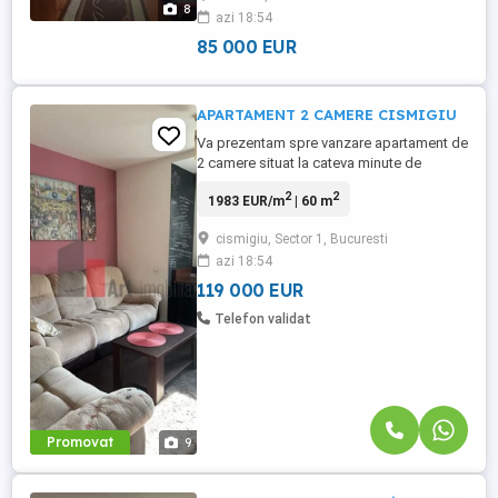
8
azi 18:54
termic Se vinde complet mobilat și utilat 3
televizoare Mașină de ...
85 000 EUR
APARTAMENT 2 CAMERE CISMIGIU
Va prezentam spre vanzare apartament de
2 camere situat la cateva minute de
Cismigiu. Apartamentul este situat la etajul
2
2
1983 EUR/m
| 60 m
2 al unui bloc de 4 etaje, blocul avand lift.
locuinta are 2 camere spatioase ,
cismigiu, Sector 1, Bucuresti
bucatarie functionala, o baie moderna si
azi 18:54
balcon in suprafata ...
119 000 EUR
Telefon validat
Promovat
9