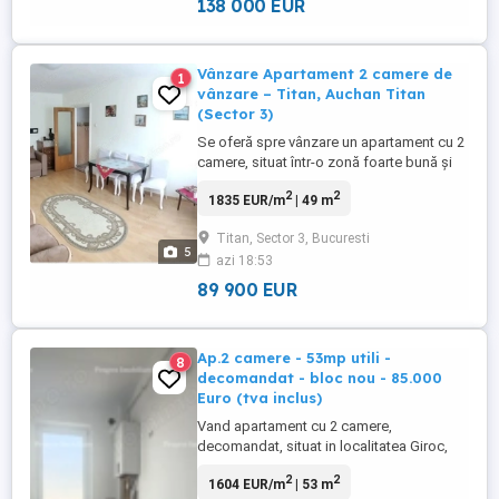
138 000 EUR
Vânzare Apartament 2 camere de
1
vânzare – Titan, Auchan Titan
(Sector 3)
Se oferă spre vânzare un apartament cu 2
camere, situat într-o zonă foarte bună și
liniștită din Titan, pe strada Jean Steriadi,
2
2
1835 EUR/m
| 49 m
la doar câteva minute de Auchan Titan.
Localizare excelentă: ~300 m de Auchan
Titan, Sector 3, Bucuresti
Titan ~500 m de stația de metrou 1
5
azi 18:53
Decembrie 1918 Acces rapid la mijloace
de transport, școli, ...
89 900 EUR
Ap.2 camere - 53mp utili -
8
decomandat - bloc nou - 85.000
Euro (tva inclus)
Vand apartament cu 2 camere,
decomandat, situat in localitatea Giroc,
intr-o zona linistita, aproape de scoala.
2
2
1604 EUR/m
| 53 m
Apartamentul este compartimentat astfel: