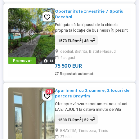
Oportunitate Investitie / Spatiu
Decebal
Ești gata să faci pasul de la chirie la
propria ta locație de business? Îți prezint
un spațiu comercial strategic, situat chiar
2
2
1573 EUR/m
| 48 m
la parterul unui bloc pe Bulevardul
Decebal, una dintre cele mai tranzitate și
decebal, Bistrita, Bistrita-Nasaud
vizibile artere din Bistrița. Cu o suprafață
4 august
utilă de 48 mp, acest spațiu a funcționat
Promovat
14
anterior ...
75 500 EUR
Repostat automat
Apartment cu 2 camere, 2 locuri de
21
parcare Braytim
Ofer spre vânzare apartament nou, situat
LA ETAJUL 1 la cateva minute de Vila
CONTRA într-un imobil cu 3 etaje.
2
2
1538 EUR/m
| 52 m
Constructia blocului a fost finalizata anul
trecut. Apartamentul este compartimentat
BRAYTIM, Timisoara, Timis
astfel: bucatarie, living, dormitor, baie,
27 iulie
terasa generoasa. Imobilul dispune si de