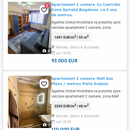
Apartament 2 camere. Cu Centrala.
2
Zona Spitalul Bagdasar. La 5 min
de metrou.
Agentia Cristal Imobiliare va prezinta spre
vanzare apartament 2 camere, zona
Spitalul Bagdasar. La 5 min de metrou
2
2
1691 EUR/m
| 55 m
Aparatorii Patriei. Decomandat, etaj 8 din 9
(etaj tehnic), cu izolatie completa. Centrala
Berceni, Sector 4, Bucuresti
proprie. Aer conditionat. An constructie
8
azi 18:55
1982. Cu balcon. Suprafata totala 55 mp.
Complet ...
93 000 EUR
Apartament 2 camere. Mall Sun
Plaza / metrou Piata Sudului.
Agentia Cristal Imobiliare va prezinta spre
vanzare apartament 2 camere, zona Mall
SunPlaza / metrou Piata Sudului,
2
2
2292 EUR/m
| 48 m
Decomandat, etaj 2 din 9. Apartamentul
este refacut complet. Schimbat instalatie
Berceni, Sector 4, Bucuresti
sanitara si electrica - cupru. Termoizolat
azi 18:55
tot apartamentul: peretii exteriori, peretii
9
intre vecini, ...
110 000 EUR