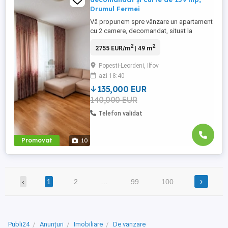
Drumul Fermei
Vă propunem spre vânzare un apartament
cu 2 camere, decomandat, situat la
parterul unui imobil cu regim de înălțime
2
2
2755 EUR/m
| 49 m
P+4E, construit în anul 2015. Proprietatea
se află pe strada Drumul Fermei, în
Popesti-Leordeni, Ilfov
Popești-Leordeni. Apartamentul are o
azi 18:40
suprafață utilă de 49 mp și beneficiază de
o curte generoasă de 159 ...
135,000 EUR
140,000 EUR
Telefon validat
Promovat
10
›
‹
1
2
…
99
100
Publi24
Anunțuri
Imobiliare
De vanzare