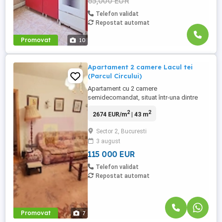
65,000 EUR
Telefon validat
Repostat automat
Promovat
10
Apartament 2 camere Lacul tei
(Parcul Circului)
Apartament cu 2 camere
semidecomandat, situat într-una dintre
cele mai apreciate zone ale Capitalei –
2
2
2674 EUR/m
| 43 m
Lacul Tei, chiar lângă Parcul Circului.
Locuința este amplasată la parterul unui
Sector 2, Bucuresti
imobil, beneficiind de o poziție deosebită,
3 august
cu o priveliște superbă către Parcul
Circului, aflat chiar în fața ferestrelor. ...
115 000 EUR
Telefon validat
Repostat automat
Promovat
7