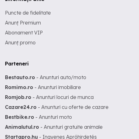
Puncte de fidelitate
Anunț Premium
Abonament VIP
Anunț promo
Parteneri
Bestauto.ro
- Anunturi auto/moto
Romimo.ro
- Anunturi imobiliare
Romjob.ro
- Anunturi locuri de munca
Cazare24.ro
- Anunturi cu oferte de cazare
Bestbike.ro
- Anunturi moto
Animalutul.ro
- Anunturi gratuite animale
Startapro.hu
- Ingyenes Apróhirdetés