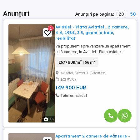
Anunțuri
20
50
Anunțuri pe pagină:
Aviatiei - Piata Aviatiei , 2 camere,
1
4 4, 1984, 3 3, geam la baie,
reabilitat
Va propunem spre vanzare un apartament
cu 3 camere, in Aviatiei - Piata Aviatiei -
metrou Aurel Vlaicu la 5 minute
2
2
2677 EUR/m
| 56 m
Apartamentul are o suprafata totala de 56
mp, decomandat, un balcon tip logie, si
aviatiei, Sector 1, Bucuresti
un balcon la dormitor. Apartamentul are
azi 05:09
tamplarie pvc cu geam termopan, iar
finisajele sunt mai vechi. Nu ...
149 900 EUR
Telefon validat
15
Apartament 2 camere de vânzare -