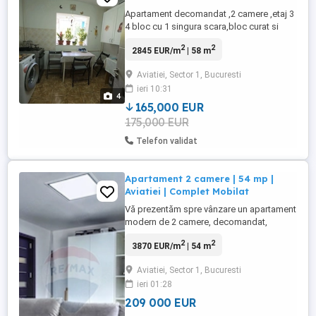
Apartament decomandat ,2 camere ,etaj 3
4 bloc cu 1 singura scara,bloc curat si
linistit,zona linistita ,bloc reabilitat
2
2
2845 EUR/m
| 58 m
termic.Locuinta beneficiaza de o
compartimentare practica,dispune de:-
Aviatiei, Sector 1, Bucuresti
bucatarie patrata,spatioasa,2 balcoane
ieri 10:31
inchise ,baie cu geam ptr .aerisire
4
naturala,aer conditionat,vedere catre ...
165,000 EUR
175,000 EUR
Telefon validat
Apartament 2 camere | 54 mp |
Aviatiei | Complet Mobilat
Vă prezentăm spre vânzare un apartament
modern de 2 camere, decomandat,
spațios și luminos, situat într-una dintre
2
2
3870 EUR/m
| 54 m
cele mai apreciate zone din nordul
Bucureștiului – Cartierul Aviației, pe strada
Aviatiei, Sector 1, Bucuresti
Elena Caragiani. Amplasat pe o stradă
ieri 01:28
liniștită, cu trafic redus, apartamentul
oferă confort, intimitate ...
209 000 EUR