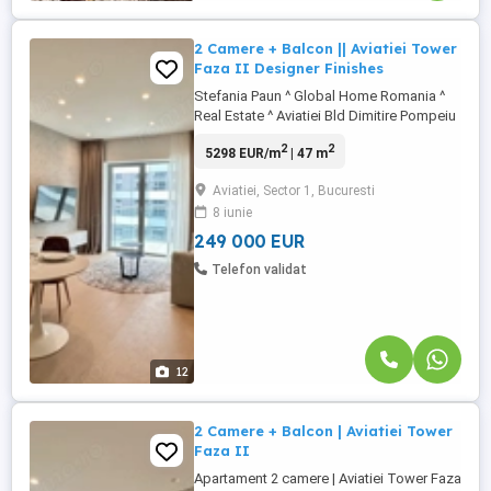
2 Camere + Balcon || Aviatiei Tower
Faza II Designer Finishes
Stefania Paun ^ Global Home Romania ^
Real Estate ^ Aviatiei Bld Dimitire Pompeiu
- Aviatiei Tower - Faza II Situat la doar 6-7
2
2
5298 EUR/m
| 47 m
minute de mers pe jos de stația de metrou
Aurel Vlaicu, la câțiva pași de Promenada
Aviatiei, Sector 1, Bucuresti
Mall și de cele mai importante centre de
8 iunie
business din nordul Capitalei (Sky Tower,
Globalworth, ...
249 000 EUR
Telefon validat
12
2 Camere + Balcon | Aviatiei Tower
Faza II
Apartament 2 camere | Aviatiei Tower Faza