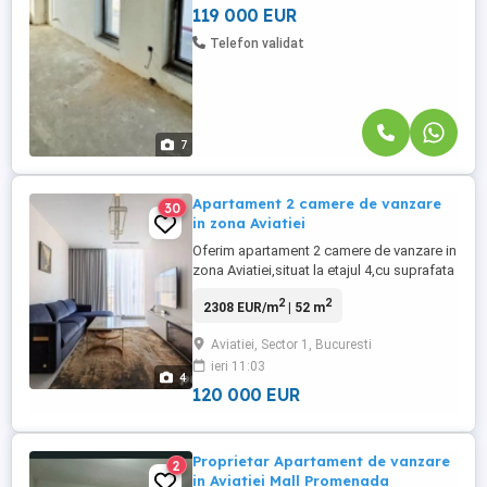
compartimentare ...
119 000 EUR
Telefon validat
7
Apartament 2 camere de vanzare
30
in zona Aviatiei
Oferim apartament 2 camere de vanzare in
zona Aviatiei,situat la etajul 4,cu suprafata
de 52 mp,apartament bine
2
2
2308 EUR/m
| 52 m
compartimentat si luminos,potrivit atat
pentru locuit cat si pentru investitie.In
Aviatiei, Sector 1, Bucuresti
apropiere se afla metrou Aviatiei la 3-4
ieri 11:03
minute de mers,Promenada Mall,parc
4
Herastrau si multiple cladiri de ...
120 000 EUR
Proprietar Apartament de vanzare
2
in Aviatiei Mall Promenada