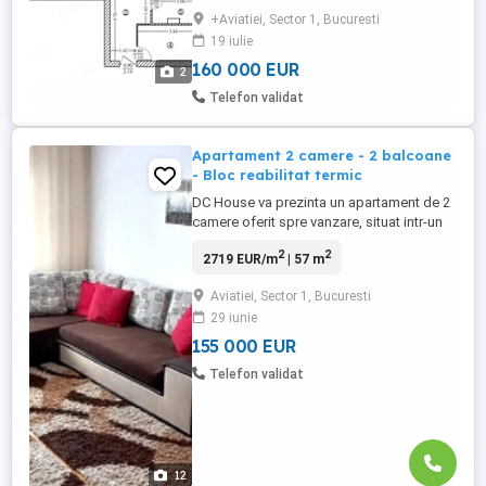
Otopeni, metrou, biserica, magazine,
+Aviatiei, Sector 1, Bucuresti
spitale, gradinite, Scoala Herastrau pe
19 iulie
strada (maxim 5 min de mers pe jos),
pretabil unei familii tinere, ...
160 000 EUR
2
Telefon validat
Apartament 2 camere - 2 balcoane
- Bloc reabilitat termic
DC House va prezinta un apartament de 2
camere oferit spre vanzare, situat intr-un
imobil construit in 1986. Blocul este
2
2
2719 EUR/m
| 57 m
reabilitat termic, amplasat in apropierea
mijloacelor de transport in comun ,
Aviatiei, Sector 1, Bucuresti
magazine, piata etc Apartamentul se
29 iunie
poate preda mobilat si utilat. Pentru mai
multe detalii sau pentru ...
155 000 EUR
Telefon validat
12