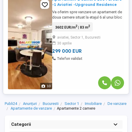
-1 Aviatiei -Upground Residence
Va oferim spre vanzare un apartament de
doua camere situat la etajul 6 al unui bloc
din complexul UpGround Residence.
2
2
3602 EUR/m
| 83 m
Upground Residence este un complex
construit cu simt de raspundere, cu
aviatiei, Sector 1, Bucuresti
finisaje de inalta calitate. intr-o zona care
30 aprilie
ofera acces la multe facilitati, cum ar fi:
restaurante, scoli, ...
299 000 EUR
Telefon validat
10
Publi24
Anunțuri
Bucuresti
Sector 1
Imobiliare
De vanzare
Apartamente de vanzare
Apartamente 2 camere
Categorii