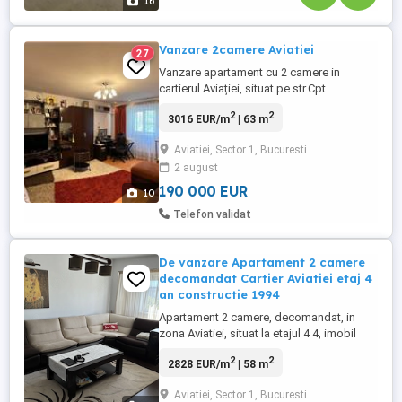
16
Vanzare 2camere Aviatiei
27
Vanzare apartament cu 2 camere in
cartierul Aviației, situat pe str.Cpt.
Alexandru Serbanescu nr14, etaj 2,
2
2
3016 EUR/m
| 63 m
decomandat, suprafata totala utila
62,9mp, bloc monolit cu grinzi foarte
Aviatiei, Sector 1, Bucuresti
solide, constructie1987, reabilitat termic,
2 august
certificat energetic clasa B, cu living
21,8mp, dormitor 14,4mp, bucatarie
190 000 EUR
10
8,5mp, ...
Telefon validat
De vanzare Apartament 2 camere
decomandat Cartier Aviatiei etaj 4
an constructie 1994
Apartament 2 camere, decomandat, in
zona Aviatiei, situat la etajul 4 4, imobil
finalizat in 1994. Suprafata utila 58.77 mp
2
2
2828 EUR/m
| 58 m
la care se adauga un balcon de 3.50 mp.
Amplasat in cartierul Aviatiei ( str. General
Aviatiei, Sector 1, Bucuresti
Stefan Burileanu ), la 10 minute de statia