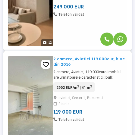
Globalworth, ...
249 000 EUR
Telefon validat
12
2 camere, Aviatiei 119.000eur, bloc
din 2016
2 camere, Aviatiei, 119.000euro Imobilul
are urmatoarele caracteristici: bull;
suprafata: 54 mp bull; etaj: 3 din 4, are lift
2
2
2902 EUR/m
| 41 m
bull; living cu bucatarie 23 mp si dormitor
10mp (necompartimentat) bull; baie 5.5 cu
aviatiei, Sector 1, Bucuresti
fereastra bull; terasa 12.90mp bull; loc de
3 iunie
parcare exterior contacost 10.000euro ...
119 000 EUR
Telefon validat