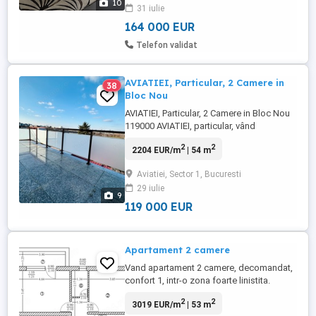
10
31 iulie
de metrou Aurel Vlaicu, 12 minute de Mall
Promenada. ...
164 000 EUR
Telefon validat
AVIATIEI, Particular, 2 Camere in
38
Bloc Nou
AVIATIEI, Particular, 2 Camere in Bloc Nou
119000 AVIATIEI, particular, vând
apartament cu 2 camere decomandate, 54
2
2
2204 EUR/m
| 54 m
mp utili în total inclusiv terasa, etaj 3 4 in
bloc 2016 in cel mai sigur, curat, liniștit si
Aviatiei, Sector 1, Bucuresti
solicitat cartier, zona de Nord, orientare
29 iulie
vest, select, foarte luminos, zona verde,
9
de ...
119 000 EUR
Apartament 2 camere
Vand apartament 2 camere, decomandat,
confort 1, intr-o zona foarte linistita.
Facilitati: transport STB, usor de ajuns
2
2
3019 EUR/m
| 53 m
inclusiv la aeroportutile Baneasa si