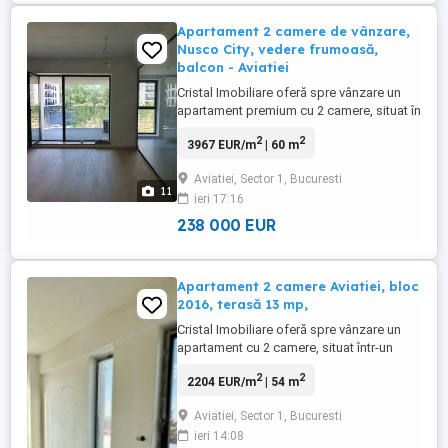
Apartament 2 camere de vânzare,
Nusco City, vedere frumoasă,
balcon - Aviatiei
Cristal Imobiliare oferă spre vânzare un
apartament premium cu 2 camere, situat în
prestigiosul complex Nusco City – Faza 2,
2
2
3967 EUR/m
| 60 m
una dintre cele mai moderne dezvoltări
rezidențiale din zona de nord a Capitalei.
Aviatiei, Sector 1, Bucuresti
Proprietatea este disponibilă pentru
11
ieri 17:16
mutare imediată și se vinde fără TVA, fiind
o oportunitate ...
238 000 EUR
Apartament 2 camere Aviatiei, bloc
2016, terasă 13 mp,
Cristal Imobiliare oferă spre vânzare un
apartament cu 2 camere, situat într-un
imobil construit în anul 2016, amplasat în
2
2
2204 EUR/m
| 54 m
una dintre cele mai apreciate zone
rezidențiale din nordul Capitalei – Aviatiei.
Aviatiei, Sector 1, Bucuresti
Proprietatea este poziționată la etajul 3
ieri 14:08
din 4, clădirea are lift, beneficiază de o