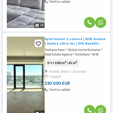
Telefon validat
14
Apartament 2 camere | BHB Avenue
| Vedere către lac | SPA Benefits
Stefania Paun ^ Global Home Romania ^
Real Estate Agency ^ Imobiliare ^ BHB
AVENUE Floreasca • Fabrica Glucoza •
2
2
5111 EUR/m
| 45 m
Aviatiei • Zona Pipera • Zona Mall
Promenada BHB Properties - BHB Avenue |
Aviatiei, Sector 1, Bucuresti
Șos. Fabrica de Glucoză | Comision 0% La
3 august
pretul afisat se adauga TVA. Detalii
generale: • Suprafață utilă: 50 ...
230 000 EUR
Telefon validat