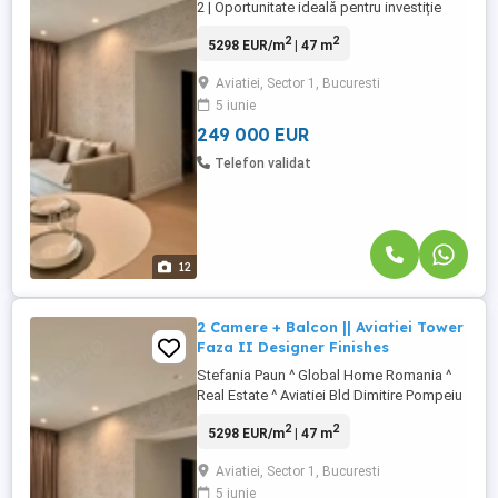
2 | Oportunitate ideală pentru investiție
Situat la doar 6-7 minute de mers pe jos
2
2
5298 EUR/m
| 47 m
de stația de metrou Aurel Vlaicu, la câțiva
pași de Promenada Mall și de cele mai
Aviatiei, Sector 1, Bucuresti
importante centre de business din nordul
5 iunie
Capitalei (Sky Tower, Globalworth, Oregon
Park, Nusco), ...
249 000 EUR
Telefon validat
12
2 Camere + Balcon || Aviatiei Tower
Faza II Designer Finishes
Stefania Paun ^ Global Home Romania ^
Real Estate ^ Aviatiei Bld Dimitire Pompeiu
- Aviatiei Tower - Faza II Situat la doar 6-7
2
2
5298 EUR/m
| 47 m
minute de mers pe jos de stația de metrou
Aurel Vlaicu, la câțiva pași de Promenada
Aviatiei, Sector 1, Bucuresti
Mall și de cele mai importante centre de
5 iunie
business din nordul Capitalei (Sky Tower,