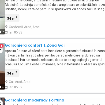
pentru un student, situată în imediata apropiere a Facultății de
Medicină. Locuința beneficiază de o amplasare excelentă, într-o z
liniștită, înconjurată de parcuri și spații verzi, cu acces facil la staț
tramvai și la alte ...
2
34 m
Confectii, Arad, Arad
7
ieri 05:33
Garsoniera confort 1,Zona Gai
1
Apostu Estate vă oferă spre închiriere o garsonieră situată în zona 
într-un cartier liniștit, ideal pentru persoanele care își doresc să
locuiască într-un mediu relaxant, departe de agitația și zgomotul
orașului. Locuința este luminoasă, bine întreținută și oferă un spaț
confortabil, fiind ideală ...
2
34 m
Gai, Arad, Arad
4
ieri 05:32
Garsoniera moderna/ Fortuna