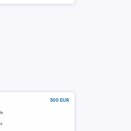
300 EUR
de
ii