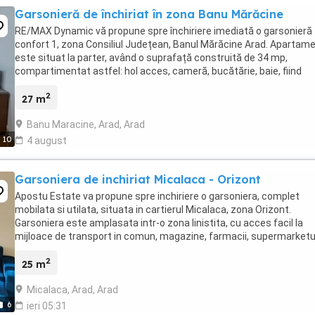
Garsonieră de închiriat în zona Banu Mărăcine
RE/MAX Dynamic vă propune spre închiriere imediată o garsonieră
confort 1, zona Consiliul Județean, Banul Mărăcine Arad. Apartame
este situat la parter, având o suprafață construită de 34 mp,
compartimentat astfel: hol acces, cameră, bucătărie, baie, fiind
complet mobilat și utilat. Dotările apartamentului ...
2
27 m
Banu Maracine, Arad, Arad
10
4 august
Garsoniera de inchiriat Micalaca - Orizont
Apostu Estate va propune spre inchiriere o garsoniera, complet
mobilata si utilata, situata in cartierul Micalaca, zona Orizont.
Garsoniera este amplasata intr-o zona linistita, cu acces facil la
mijloace de transport in comun, magazine, farmacii, supermarketu
scoli,gradinite si alte puncte de interes, ...
2
25 m
Micalaca, Arad, Arad
6
ieri 05:31