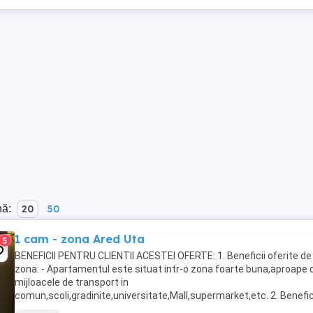
nă:
20
50
1 cam - zona Ared Uta
5
BENEFICII PENTRU CLIENTII ACESTEI OFERTE: 1. Beneficii oferite de
zona: - Apartamentul este situat intr-o zona foarte buna,aproape 
mijloacele de transport in
comun,scoli,gradinite,universitate,Mall,supermarket,etc. 2. Benefic
tehnice ale ofertei: - Apartamentul este compus din :1 camera