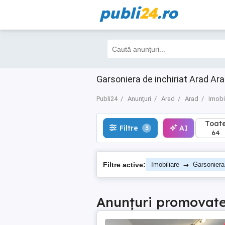
publi
24
.ro
Toate
Filtre
AI
3
64
Garsoniera de inchiriat Arad Arad
Publi24
Anunțuri
Arad
Arad
Imobi
Toat
Filtre
AI
3
64
→
Filtre active:
Imobiliare
Garsoniera
Anunțuri promovat