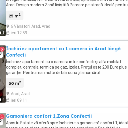
Arad. Design modern Zonă liniștită Parcare pe stradă Ideală pentru
sejururi scurte. Pat ...
2
25 m
6 Vânători, Arad, Arad
5
ieri 12:59
Închiriez apartament cu 1 camera in Arad lângă
3
Confecti
Închiriez apartament cu o camera intre confecti și alfa mobilat
complet, centrala termica pe gaz, izolat. Prețul este 230 Euro plus
garanție. Pentru mai multe detalii sunați la numărul
2
30 m
Arad, Arad
4
ieri 09:11
Garsoniera confort 1,Zona Confectii
1
Apostu Estate vă oferă spre închiriere o garsonieră confort 1, idea