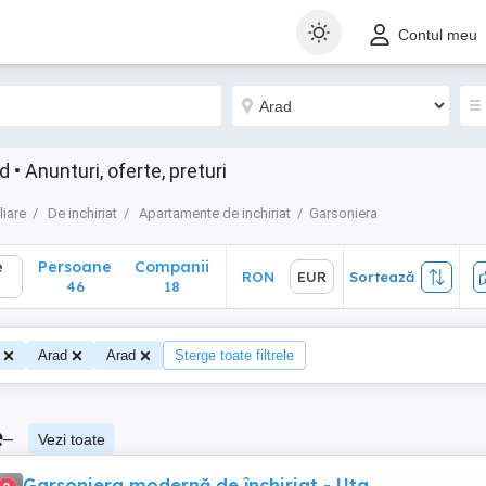
Persoane
Companii
RON
EUR
Sortează
Contul meu
46
18
 • Anunturi, oferte, preturi
liare
De inchiriat
Apartamente de inchiriat
Garsoniera
e
Persoane
Companii
RON
EUR
Sortează
46
18
Arad
Arad
Șterge toate filtrele
e
–
Vezi toate
Garsoniera modernă de închiriat - Uta