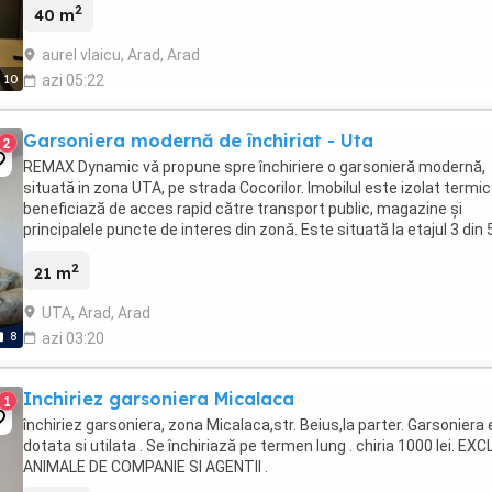
2
spatioasa,baie,bucatarie,hol ...
40 m
aurel vlaicu, Arad, Arad
10
azi 05:22
Garsoniera modernă de închiriat - Uta
2
REMAX Dynamic vǎ propune spre închiriere o garsonieră modernă,
situată in zona UTA, pe strada Cocorilor. Imobilul este izolat termic
beneficiază de acces rapid către transport public, magazine și
principalele puncte de interes din zonǎ. Este situată la etajul 3 din 
într-un bloc fără lift. Garsoniera ...
2
21 m
UTA, Arad, Arad
8
azi 03:20
Inchiriez garsoniera Micalaca
1
închiriez garsoniera, zona Micalaca,str. Beius,la parter. Garsoniera
dotata si utilata . Se închiriază pe termen lung . chiria 1000 lei. EX
ANIMALE DE COMPANIE SI AGENTII .