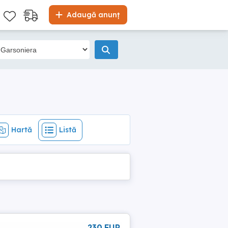
Hartă
Listă
Adaugă anunț
Hartă
Listă
230 EUR