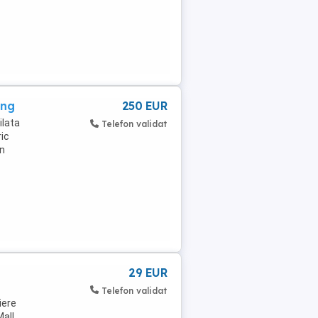
ung
250 EUR
ilata
Telefon validat
ric
in
29 EUR
Telefon validat
iere
Mall