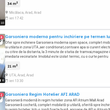
2
34 m
Micălaca, Arad, Arad
ieri 17:42
10
Garsoniera moderna pentru inchiriere pe termen l
8
Ofer spre inchiriere Garsoniera moderna open space, complet mob
si utilata in zona UTA ,aer conditionat,contoare apa si curent elect
cu citire de la distanta, la 3 minute de statia de tramvai,magazine 
imediata vecinatate. Imobilul este izolat termic, cu o curte pentru
parcarea masinii, monitorizare ...
2
21 m
UTA, Arad, Arad
8
ieri 13:30
Garsoniera Regim Hotelier AFI ARAD
2
Garsonieră modernă în regim hotelier zona AFI Atrium Mall Arad
Garsonieră cochetă, complet mobilată și utilată, oferită spre închir
în regim hotelier, într-o zonă foarte bună, aproape de AFI și Atrium 