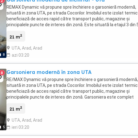
2
REMAX Dynamic vǎ propune spre închiriere o garsonieră modernă,
situată in zona UTA, pe strada Cocorilor. Imobilul este izolat termic
beneficiază de acces rapid către transport public, magazine și
principalele puncte de interes din zonǎ. Este situată la etajul 3 din 
într-un bloc fără lift. Garsoniera ...
2
21 m
UTA, Arad, Arad
8
azi 03:20
Garsoniera modernă în zona UTA
8
RE/MAX Dynamic vǎ propune spre închiriere o garsonieră modernă,
situată in zona UTA, pe strada Cocorilor. Imobilul este izolat termic
beneficiază de acces rapid către transport public, magazine și
principalele puncte de interes din zonǎ. Garsoniera este complet
mobilată și utilată, dotată astfel: -aer ...
2
21 m
UTA, Arad, Arad
5
ieri 03:20