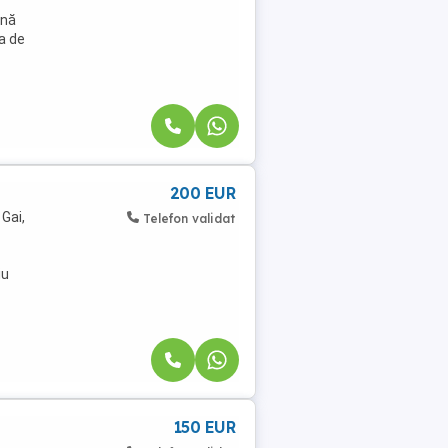
onă
ia de
200 EUR
Gai,
Telefon validat
iu
150 EUR