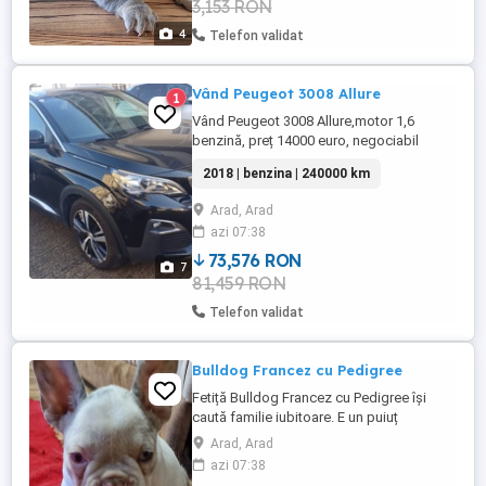
3,153 RON
Pedigree. Preț 570 de euro,negociabil
4
Telefon validat
Vând Peugeot 3008 Allure
1
Vând Peugeot 3008 Allure,motor 1,6
benzină, preț 14000 euro, negociabil
2018 | benzina | 240000 km
Arad, Arad
azi 07:38
73,576 RON
7
81,459 RON
Telefon validat
Bulldog Francez cu Pedigree
Fetiță Bulldog Francez cu Pedigree își
caută familie iubitoare. E un puiuț
sănătos,jucăuș și foarte afectuos pregătit
Arad, Arad
să aducă multă iubire în noua ei casă.
azi 07:38
Pleacă spre noua familie vaccinată și