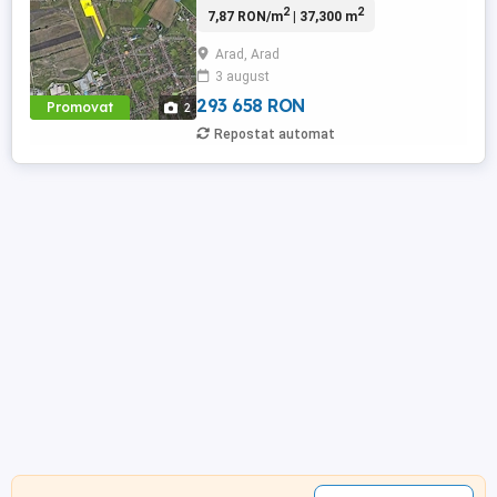
2
2
7,87 RON/m
| 37,300 m
face pe un drum pietruit, bine intretinut.
Terenul nu este arendat si nici lucrat. Pret
Arad, Arad
15.000 euro ha
3 august
293 658 RON
Promovat
2
Repostat automat