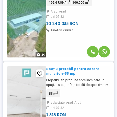
2
2
102,4 RON/m
| 100,000 m
PropertyLab vă propune spre vânzare o
platformă agro-industrială complet
Arad, Arad
operațională, situată strategic pe DN7, pe
azi 07:32
ruta Arad – Nădlac, la aproximativ 600-800
m de viitorul centru ...
10 240 035 RON
Telefon validat
20
Spațiu pretabil pentru cazare
muncitori-55 mp
PropertyLab propune spre închiriere un
spațiu cu suprafața totală de aproximativ
55 mp, potrivit pentru cazarea muncitorilor
2
55 m
sau a angajaților unei firme. Proprietatea
este compartimentată practic, fiind
subcetate, Arad, Arad
compusă dintr-o încăpere principală
azi 07:32
generoasă, o cameră separată și grup
sanitar propriu. Spațiul ...
1 313 RON