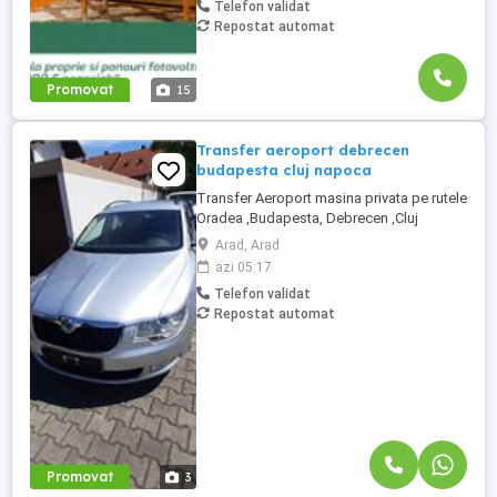
Telefon validat
Repostat automat
Promovat
15
Transfer aeroport debrecen
budapesta cluj napoca
Transfer Aeroport masina privata pe rutele
Oradea ,Budapesta, Debrecen ,Cluj
Napoca, Târgu Mureș, Arad, Timișoara,
Arad, Arad
Satu Mare, Sibiu,Brasov Tur sau Retur. Pret
azi 05:17
140euro toată masina . Rel. La Nr Tel.
Telefon validat
ZERO SAPTE PARTU DOI ZERO OPT
Repostat automat
PATRU PAT
Promovat
3