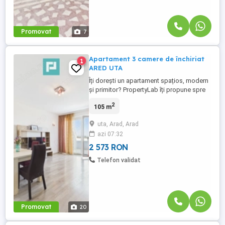
Promovat
7
Apartament 3 camere de închiriat
1
ARED UTA
Îți dorești un apartament spațios, modern
și primitor? PropertyLab îți propune spre
închiriere un apartament cu 3 camere,
2
105 m
având o suprafață utilă de 105 mp, situat
în complexul rezidențial ARED UTA.
uta, Arad, Arad
Locuința se află la etajul 8 din 8, în ultimul
azi 07:32
bloc al complexului, oferind un plus de
liniște și intimitate. Compartimentare: Hol
2 573 RON
...
Telefon validat
Promovat
20