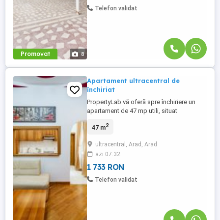
Telefon validat
Promovat
8
Apartament ultracentral de
închiriat
PropertyLab vă oferă spre închiriere un
apartament de 47 mp utili, situat
ultracentral, aproape de bănci, magazine,
2
47 m
școli și restaurante. Compartimentare:
Sufragerie Bucătărie complet utilată
ultracentral, Arad, Arad
Dormitor Baie Dispune de o terasă
azi 07:32
generoasă, loc de parcare în curte și este
complet mobilat, cu toate
1 733 RON
electrocasnicele ...
Telefon validat