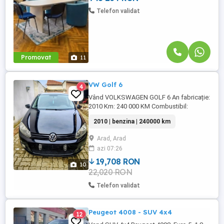
Telefon validat
Promovat
11
VW Golf 6
4
Vând VOLKSWAGEN GOLF 6 An fabricație:
2010 Km: 240 000 KM Combustibil:
Benzina Capacitate cilindrica: 1390 cm3 -
2010 | benzina | 240000 km
80 CP Transmisie: Manual 6 trepte de
viteza D O T A R I : -Navigatie Android -
Arad, Arad
Proiectoare ceata -Spalatoare faruri -
azi 07:26
Senzori parcare fata spate -Jante aliaj -
Geamuri electrice -Oglinzi ...
19,708 RON
10
22,020 RON
Telefon validat
Peugeot 4008 - SUV 4x4
12