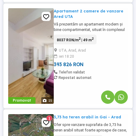
Apartament 2 camere de vanzare
Ared UTA
Vă prezentăm un apartament modern și
bine compartimentat, situat în complexul
rezidențial ARED UTA, bloc R10, la etajul 7,
2
2
8037 RON/m
| 49 m
într-o zonă apreciată pentru accesul rapid
către centre comerciale, mijloace de
UTA, Arad, Arad
transport și puncte de interes ale orașului.
ieri 18:20
Apartamentul se vinde complet mobilat și
utilat, fiind ...
393 826 RON
Telefon validat
Repostat automat
Promovat
15
3,73 ha teren arabil in Gai - Arad
1
Ofer spre vanzare suprafata de 3,73 ha
teren arabil situat foarte aproape de case,
in cartierul Gai, Arad. Accesul la teren se