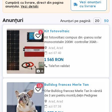
Vezi anunțuri
Cumpără cu livrare, direct din pagina
cu livrare
anunțului.
Vezi detalii
Anunțuri
20
50
Anunțuri pe pagină:
Kit fotovoltaic
1
Kit fotovoltaic compus din -panou solar
monocristalin 200W -controller 30Ah -
invertor 3000W -baterie 20Ah -conectori -
Arad, Arad
cablu 20m Acest kit a fost proiectat să
azi 07:40
susțină simultan dispozitive de care ai
1 565 RON
nevoie la cabana, în rulota sau acasă! Kitul
este NOU! Predare personala in Arad sau
Telefon validat
împrejurimi!
4
Bulldog francez Merle Tan
13
Ofer Bulldog francez Merle Tan în vârstă
de 3 ani pentru montă,dețin Pedigree
ABKC,perfect sănătos, vaccinat și
Arad, Arad
deparazitat la zi .Provine din linii de sânge
azi 07:38
excelente,are un temperament echilibrat