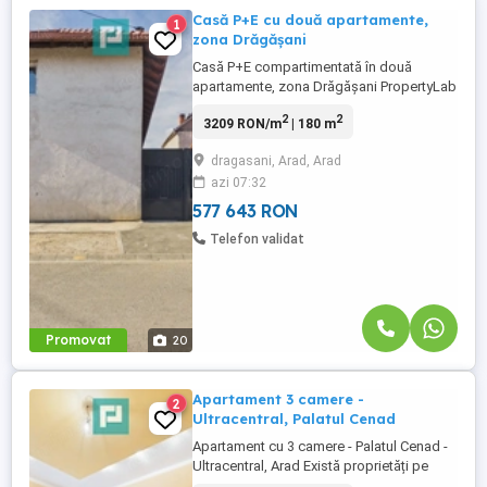
Casă P+E cu două apartamente,
1
zona Drăgășani
Casă P+E compartimentată în două
apartamente, zona Drăgășani PropertyLab
vă propune spre vânzare o casă P+E
2
2
3209 RON/m
| 180 m
situată în Arad, zona Drăgășani, pe strada
Iakob Cardos. Proprietatea este
dragasani, Arad, Arad
amplasată pe un teren de 214 mp, iar
azi 07:32
construcția are o suprafață construită la
sol de 125 mp, conform CF. Casa este ...
577 643 RON
Telefon validat
Promovat
20
Apartament 3 camere -
2
Ultracentral, Palatul Cenad
Apartament cu 3 camere - Palatul Cenad -
Ultracentral, Arad Există proprietăți pe
care le alegi pentru spațiu. Și există