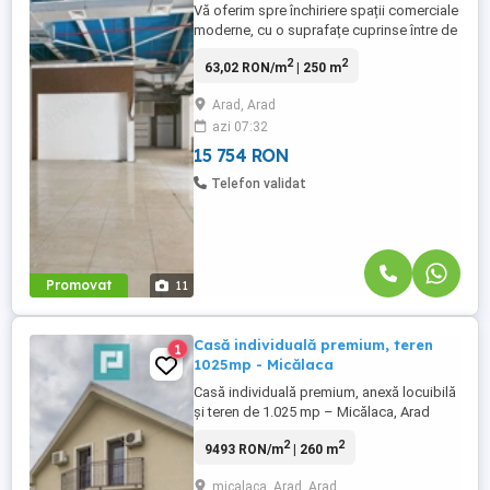
Vă oferim spre închiriere spații comerciale
moderne, cu o suprafațe cuprinse între de
250-800 mp, amplasate în cadrul Centrului
2
2
63,02 RON/m
| 250 m
Comercial Agora Arad, una dintre cele mai
dinamice și atractive destinații comerciale
Arad, Arad
din oraș. Spațiile beneficiază de o
azi 07:32
poziționare excelentă și o vizibilitate
foarte bună, ...
15 754 RON
Telefon validat
Promovat
11
Casă individuală premium, teren
1
1025mp - Micălaca
Casă individuală premium, anexă locuibilă
și teren de 1.025 mp – Micălaca, Arad
Situată într-o zonă apreciată a cartierului
2
2
9493 RON/m
| 260 m
Micălaca, această proprietate deosebită
reprezintă o oportunitate rară pentru cei
micalaca, Arad, Arad