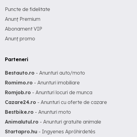
Puncte de fidelitate
Anunț Premium
Abonament VIP
Anunț promo
Parteneri
Bestauto.ro
- Anunturi auto/moto
Romimo.ro
- Anunturi imobiliare
Romjob.ro
- Anunturi locuri de munca
Cazare24.ro
- Anunturi cu oferte de cazare
Bestbike.ro
- Anunturi moto
Animalutul.ro
- Anunturi gratuite animale
Startapro.hu
- Ingyenes Apróhirdetés