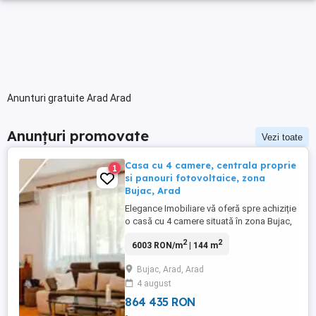
Anunturi gratuite Arad Arad
Anunțuri promovate
Vezi toate
Casa cu 4 camere, centrala proprie
1
si panouri fotovoltaice, zona
Bujac, Arad
Elegance Imobiliare vă oferă spre achiziție
o casă cu 4 camere situată în zona Bujac,
Arad. Construită integral din cărămidă și
2
2
6003 RON/m
| 144 m
avelopată la exterior cu ampora de 10 cm,
această locuință dispune de o structură
Bujac, Arad, Arad
P+M și este parțial mobilată și utilată.
4 august
Suprafața totală construită este de 210
mp, din care ...
864 435 RON