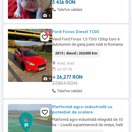
3 416 RON
deparazitată conform vârstei însoțită de
Pedigree. Preț 650 euro,negociabil
Telefon validat
5
Ford Focus Diesel TCDI
5
Vand Ford Focus 1,5 TDCI 120cp Euro 6
Autoturism de garaj putin rulat in Romania
Dotari: Cutie manuala: 6 viteze Faruri
2015 | diesel | 262480 km
BiXenon cu functie corrnering si day light
Led si stopuri led Navigatie cu harti
Arad, Arad
actualizate 2024 Tempomat Volan piele
azi 07:36
cu comenzi Parbriz incalzit Clima Incalzire
in scaune Senzori ...
26,277 RON
9
27,854 RON
Telefon validat
Platformă agro-industrială cu
potențial de scalare
Platformă agro-industrială integrată de 10
ha – Livadă superintensivă de cireșe, hală
frigorifică și potențial logistic – Arad