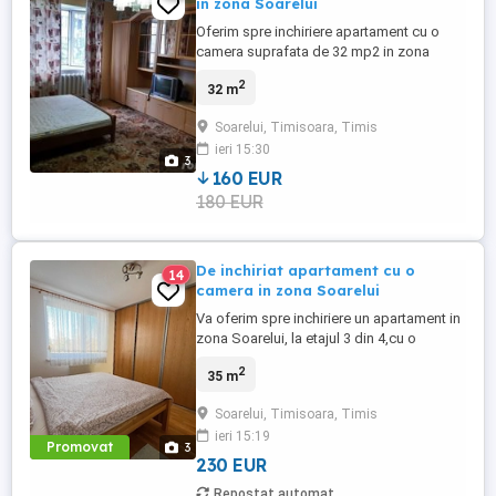
in zona Soarelui
Oferim spre inchiriere apartament cu o
camera suprafata de 32 mp2 in zona
Soarelui (Bulevardul Sudului) ,aproape de
2
32 m
mijloace de transport in comun ,in bloc
izolat termic, etajul 3, complet mobilat si
Soarelui, Timisoara, Timis
utilat, cheltuieli de intretinere mici.
ieri 15:30
3
160 EUR
180 EUR
De inchiriat apartament cu o
14
camera in zona Soarelui
Va oferim spre inchiriere un apartament in
zona Soarelui, la etajul 3 din 4,cu o
suprafata de 35 mp,utilat si mobilat,,
2
35 m
foarte aprope de mijloacele de transport
in comun. Este ideal pentru un student sau
Soarelui, Timisoara, Timis
o studenta. Pentru mai multe detalii va rog
ieri 15:19
sa ma contactati la nr de tel din anunt!
Promovat
3
230 EUR
Repostat automat