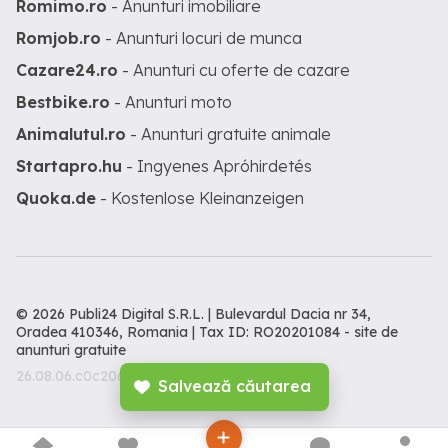
Romimo.ro
- Anunturi imobiliare
Romjob.ro
- Anunturi locuri de munca
Cazare24.ro
- Anunturi cu oferte de cazare
Bestbike.ro
- Anunturi moto
Animalutul.ro
- Anunturi gratuite animale
Startapro.hu
- Ingyenes Apróhirdetés
Quoka.de
- Kostenlose Kleinanzeigen
© 2026 Publi24 Digital S.R.L. | Bulevardul Dacia nr 34,
Oradea 410346, Romania | Tax ID: RO20201084 -
site de
anunturi gratuite
26.08.06.c0c206c
Salvează căutarea