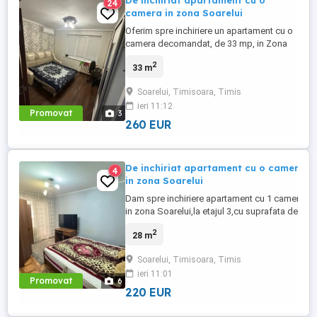
De inchiriat apartament cu o
24
camera in zona Soarelui
Oferim spre inchiriere un apartament cu o
camera decomandat, de 33 mp, in Zona
Soarelui. Apartamentul se afla la etajul 3
2
33 m
din 5, se intinde pe o suprafata utila de
aproximativ 33 mp. Confortul termic este
Soarelui, Timisoara, Timis
asigurat de centrala proprie pe gaz prin
ieri 11:12
calorifere. Puncte de interes: Parcul Lidia-
Promovat
3
Padurice, Spitalul ...
260 EUR
De inchiriat apartament cu o camera
4
in zona Soarelui
Dam spre inchiriere apartament cu 1 camera
in zona Soarelui,la etajul 3,cu suprafata de 28
mp,se inchiriaza utilat si mobilat
2
28 m
complet,exact cum se vede in poze. In zona
sa se afla
Soarelui, Timisoara, Timis
magazine,marketuri,tramvaie,autobuze,avand
ieri 11:01
acces rapid la mijloace de transport in
Promovat
6
comun. Nu ezitati sa ne contactati la ...
220 EUR