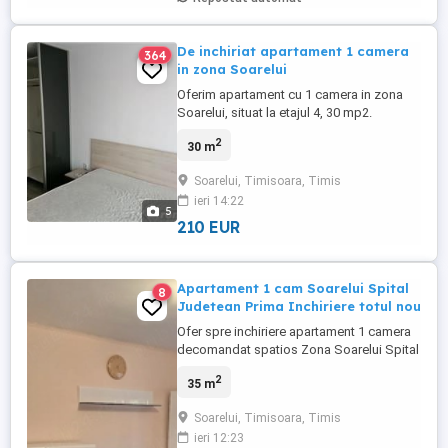
De inchiriat apartament 1 camera
364
in zona Soarelui
Oferim apartament cu 1 camera in zona
Soarelui, situat la etajul 4, 30 mp2.
Apartamentul se afla intr-o stare buna,
2
30 m
este frumos amenajat si bine pozitionat
fiind intr-o zona linistita cu multe facilitati
Soarelui, Timisoara, Timis
si cu acces facil la mijloace de transport.
ieri 14:22
Disponibil imediat.
5
210 EUR
Apartament 1 cam Soarelui Spital
8
Judetean Prima Inchiriere totul nou
Ofer spre inchiriere apartament 1 camera
decomandat spatios Zona Soarelui Spital
Judetean aproape de Stadion Casa
2
35 m
Tineretului MecDonald's Complex
Studentsc ,Facultatii mijloace de transport
Soarelui, Timisoara, Timis
market total amenajat cu parchet faianta
ieri 12:23
gresie termopane Bloc Izolat Cheltuielii