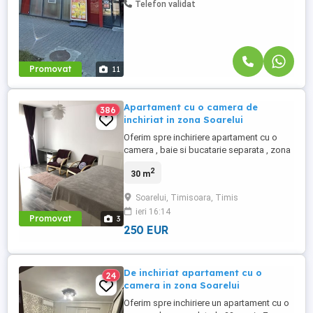
Telefon validat
Promovat
11
Apartament cu o camera de
386
inchiriat in zona Soarelui
Oferim spre inchiriere apartament cu o
camera , baie si bucatarie separata , zona
Soarelui , etaj 4 . Incalzirea se face cu
2
30 m
centrala proprie pe gaz , dispune de
aparat cu aer conditionat , frigider ,
Soarelui, Timisoara, Timis
masina de spalat etc Suprafata 27 mp
ieri 16:14
Promovat
3
250 EUR
De inchiriat apartament cu o
24
camera in zona Soarelui
Oferim spre inchiriere un apartament cu o