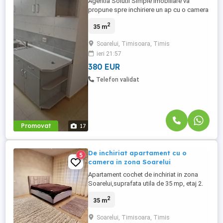
Agentia Solutii Simple Imobiliare va
propune spre inchiriere un ap cu o camera
de aprox 35mp, decomandat, situat la
2
35 m
etajul 5 mansarda, intr-un bloc cu P+4+m
etaje, in Timisoara, Zona Soarelui, avand
Soarelui, Timisoara, Timis
urmatoarea configuratie - coridor intrare -
ieri 21:57
bucatarie complet mobilata si utilata -
baie cu vana, aerisire ...
380 EUR
Telefon validat
Promovat
17
De inchiriat apartament cu o
5
camera in zona Soarelui
Apartament cochet de inchiriat in zona
Soarelui,suprafata utila de 35 mp, etaj 2.
Ideală pentru o persoană sau cuplu. Este
2
35 m
complet mobilat si utilat. Pet friendly se
acceptă animale de companie.
Soarelui, Timisoara, Timis