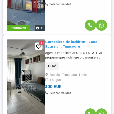
Telefon validat
Promovat
11
Garsoniera de inchiriat , Zona
1
Soarelui , Timisoara
Agentia imobiliara APOSTU ESTATE va
propune spre inchiriere o garsoniera ,
aranjata modern , situata in zona Soarelui ,
2
18 m
o zona linistita si bine pozitionata din
Timisoara, potrivit pentru cupluri, sau o
Soarelui, Timisoara, Timis
studenta care isi doresc o locuinta unde
5 august
sa se simta confortabil si cu acces facil
catre scoli, statii ...
300 EUR
Telefon validat