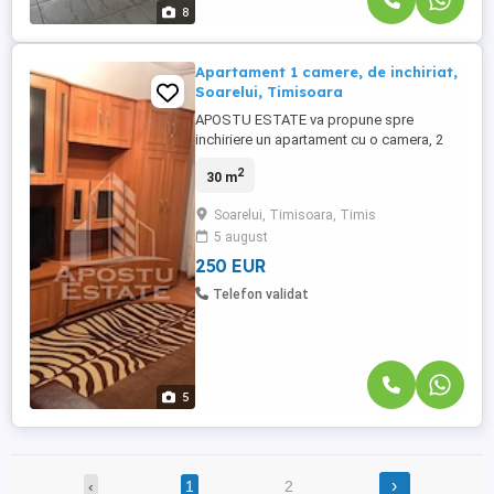
8
Apartament 1 camere, de inchiriat,
Soarelui, Timisoara
APOSTU ESTATE va propune spre
inchiriere un apartament cu o camera, 2
bai, situat la etajul3 /4, zona Soarelui
2
30 m
Imobilul se intinde pe o suprafata utila de
30 mp si este compartimentat astfel: - hol
Soarelui, Timisoara, Timis
de acces - 1 dormitor cu canapea
5 august
extensibila - bucatarie -Baie Confortul
termic se realizeaza ...
250 EUR
Telefon validat
5
›
‹
1
2