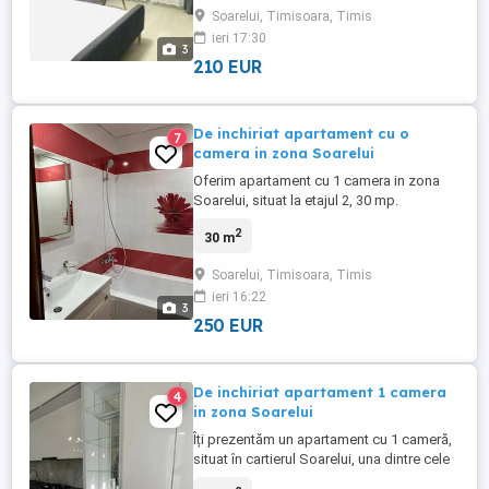
pizzerie etc. Este mobilat nou in
Soarelui, Timisoara, Timis
octombrie 2020.Bucataria este mobilata si
ieri 17:30
utilata cu electrocasnicele incastrabile noi.
3
210 EUR
De inchiriat apartament cu o
7
camera in zona Soarelui
Oferim apartament cu 1 camera in zona
Soarelui, situat la etajul 2, 30 mp.
Apartamentul se afla intr-o stare buna,
2
30 m
bine pozitionat fiind intr-o zona linistita cu
multe facilitati si cu acces facil la mijloace
Soarelui, Timisoara, Timis
de transport. Disponibil imediat
ieri 16:22
3
250 EUR
De inchiriat apartament 1 camera
4
in zona Soarelui
Îți prezentăm un apartament cu 1 cameră,
situat în cartierul Soarelui, una dintre cele
mai liniștite și bine cotate zone