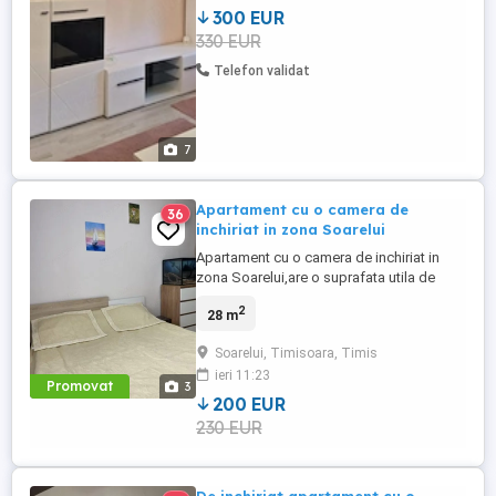
micii Complet Mobilat Utilat ...
300 EUR
330 EUR
Telefon validat
7
Apartament cu o camera de
36
inchiriat in zona Soarelui
Apartament cu o camera de inchiriat in
zona Soarelui,are o suprafata utila de
28mp și se află la etajul 3,într-un cartier
2
28 m
bine organizat, cu acces rapid spre
magazine, parcuri și liniile care duc spre
Soarelui, Timisoara, Timis
Giroc. Zona este apreciată pentru
ieri 11:23
dispoziția sa ordonată și pentru ritmul
Promovat
3
calm al străzilor. Este complet ...
200 EUR
230 EUR