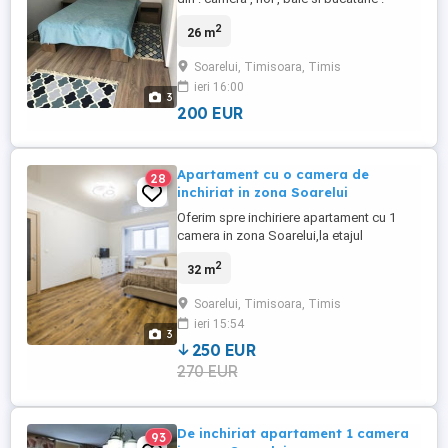
Apartamentul este situat in zona Soarelui ,
2
26 m
aproape de AEM , Lidl , Auchan si mijloace
de transport in comun . Este la etajul 1 si
Soarelui, Timisoara, Timis
are o suprafata de 26 mp
ieri 16:00
3
200 EUR
Apartament cu o camera de
28
inchiriat in zona Soarelui
Oferim spre inchiriere apartament cu 1
camera in zona Soarelui,la etajul
1,suparafata de 32 mp. In imediata
2
32 m
apropiere se gasesc magazine
alimentare,farmacii,statii de taxi si parcuri.
Soarelui, Timisoara, Timis
Apartamentul este complet utilat si
ieri 15:54
mobilat. Este disponibil imediat! Pentru
3
mai multe detalii ne puteti contacta la ...
250 EUR
270 EUR
De inchiriat apartament 1 camera
93