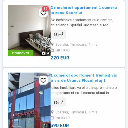
De inchiriat apartament 1 camera
37
in zona Soarelui
Se inchiriaza apartament cu o camera,
chiar langa Spitalul Judetean si Mc
Donalds, cateva minute de stadion, 35mp,
2
35 m
etaj 2. Incalzirea se face prin centrala
proprie
Soarelui, Timisoara, Timis
ieri 10:40
Promovat
4
220 EUR
1 camera| apartament frumos| vis
a vis de Uranus Plaza| etaj 1
Iulius Imobiliare va ofera inspre inchirere
un apartament cu 1 camera situat în
Timisoara în zona Cartierul Soarelui ,
2
36 m
Aleea Cristalului, etaj 1 Zona Cartierul
Soarelui este in topul cartierelor orasului
Soarelui, Timisoara, Timis
Timisoara , este destinat celor care
ieri 03:13
doresc sa se mute într-un cartier sigur cu
toate facilitatile ...
390 EUR