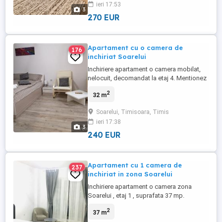
ieri 17:53
3
270 EUR
Apartament cu o camera de
176
inchiriat Soarelui
Inchiriere apartament o camera mobilat,
nelocuit, decomandat la etaj 4. Mentionez
fara animale de companie. Suprafata utila
2
32 m
este de 32 mp
Soarelui, Timisoara, Timis
ieri 17:38
3
240 EUR
Apartament cu 1 camera de
237
inchiriat in zona Soarelui
Inchiriere apartament o camera zona
Soarelui , etaj 1 , suprafata 37 mp.
Apartamentul se afla in imediata apropiere
2
37 m
a supermaketurilor , cofetarie , baruri ,