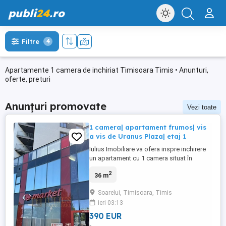
publi
24
.ro
Filtre
4
Apartamente 1 camera de inchiriat Timisoara Timis • Anunturi,
oferte, preturi
Anunțuri promovate
Vezi toate
1 camera| apartament frumos| vis
a vis de Uranus Plaza| etaj 1
Iulius Imobiliare va ofera inspre inchirere
un apartament cu 1 camera situat în
Timisoara în zona Cartierul Soarelui ,
2
36 m
Aleea Cristalului, etaj 1 Zona Cartierul
Soarelui este in topul cartierelor orasului
Soarelui, Timisoara, Timis
Timisoara , este destinat celor care
ieri 03:13
doresc sa se mute într-un cartier sigur cu
toate facilitatile ...
390 EUR