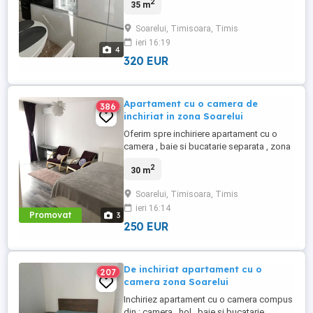
2
35 m
rezidențiale din Timișoara. Ideal pentru o
persoană singură, un cuplu. Are o
Soarelui, Timisoara, Timis
suprafata utila de 35 mp , fiind situat la un
ieri 16:19
etaj intermediar. Dotări și finisaje: Cameră
4
spațioasă și ...
320 EUR
Apartament cu o camera de
386
inchiriat in zona Soarelui
Oferim spre inchiriere apartament cu o
camera , baie si bucatarie separata , zona
Soarelui , etaj 4 . Incalzirea se face cu
2
30 m
centrala proprie pe gaz , dispune de
aparat cu aer conditionat , frigider ,
Soarelui, Timisoara, Timis
masina de spalat etc Suprafata 27 mp
ieri 16:14
Promovat
3
250 EUR
De inchiriat apartament cu o
207
camera zona Soarelui
Inchiriez apartament cu o camera compus
din : camera , hol , baie si bucatarie .