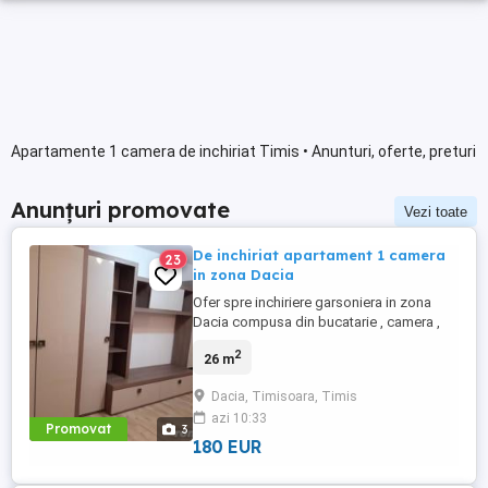
Apartamente 1 camera de inchiriat Timis • Anunturi, oferte, preturi
Anunțuri promovate
Vezi toate
De inchiriat apartament 1 camera
23
in zona Dacia
Ofer spre inchiriere garsoniera in zona
Dacia compusa din bucatarie , camera ,
baie si hol. Suprafata totala este de 26 mp
2
26 m
, etaj 1
Dacia, Timisoara, Timis
azi 10:33
Promovat
3
180 EUR