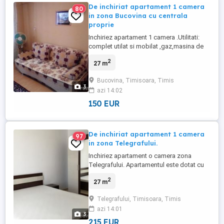
De inchiriat apartament 1 camera
80
in zona Bucovina cu centrala
proprie
Inchiriez apartament 1 camera .Utilitati:
complet utilat si mobilat ,gaz,masina de
spalat,frigider,aragaz,centrala termica ,
2
27 m
baie,hol,camera si bucatarie. Etaj 1.
Suprafata 27 mp
Bucovina, Timisoara, Timis
3
azi 14:02
150 EUR
De inchiriat apartament 1 camera
97
in zona Telegrafului.
Inchiriez apartament o camera zona
Telegrafului. Apartamentul este dotat cu
centrala proprie ,frigider , aragaz , masina
2
27 m
de spalat , Tv , Wi-fi. Suprafata 27 mp ,
etaj 4
Telegrafului, Timisoara, Timis
azi 14:01
3
215 EUR