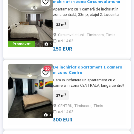
inchiriat in zona Circumvalatiunii
Apartament cu 1 cameră de închiriat în
zona centrală, 33mp, etajul 2. Locuința
este aproape de Facultatea de Litere și
2
33 m
Facultatea de Științe Economice, fiind
ideală pentru studenții care vor să fie
Circumvalatiunii, Timisoara, Timis
aproape de centrul orașului. Acces rapid
azi 14:02
la transport public, restaurante și
Promovat
3
magazine. Pentru detalii ...
250 EUR
De inchiriat apartament 1 camera
10
in zona Centru
Dam in inchiriere un apartament cu o
camera in zona CENTRALA, langa centru!!
Apartamentul este chiar pe Strada
2
37 m
Proclamatia de la Timisoara. Se da in
chirie complet mobilat si utilat. Are o
CENTRU, Timisoara, Timis
suprafata de 37mp si este la etajul 1. Este
azi 14:02
vizavi de Bega Shopping Center, aproape
4
de magazine, CENTRU, mijloace ...
300 EUR