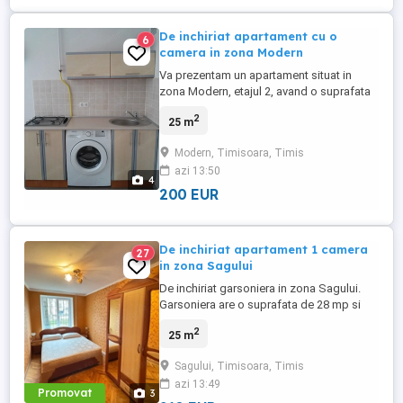
De inchiriat apartament cu o
6
camera in zona Modern
Va prezentam un apartament situat in
zona Modern, etajul 2, avand o suprafata
de 25 mp. Apartamentul este dotat cu
2
25 m
toate cele necesare, ca si puncte de reper
se afla langa Omv si Profi. Pentru mai
Modern, Timisoara, Timis
multe detalii , va rugam sa ne contactati la
azi 13:50
nr afisat!
4
200 EUR
De inchiriat apartament 1 camera
27
in zona Sagului
De inchiriat garsoniera in zona Sagului.
Garsoniera are o suprafata de 28 mp si
este la etajul 2. Aproape de mijloace de
2
25 m
transport in comun. Complet mobilata si
utila. Mai multe detalii la numarul de
Sagului, Timisoara, Timis
telefon afisat!
azi 13:49
Promovat
3