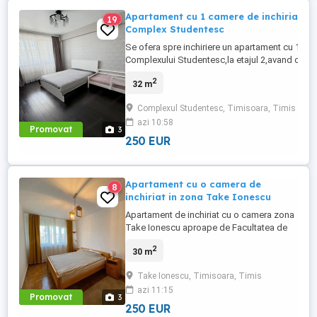
Apartament cu 1 camere de inchiriat in
19
Complex Studentesc
Se ofera spre inchiriere un apartament cu 1 ca
Complexului Studentesc,la etajul 2,avand o sup
mp,se inchiriaza utilat si mobilat complet. Apa
2
32 m
afla vis-a-vis de fostul abator,fiind aproape de
universitati,facultati,magazine,restaurante,banc
Complexul Studentesc, Timisoara, Timis
Este ideal ...
azi 10:58
Promovat
3
250 EUR
Apartament cu o camera de
8
inchiriat in zona Take Ionescu
Apartament de inchiriat cu o camera zona
Take Ionescu aproape de Facultatea de
Medicina. In apropiere aveti si mijloc de
2
30 m
transport in comun. Disponibila imediat
pentru inchiriere. Are o suprafata de 30mp
Take Ionescu, Timisoara, Timis
si este la etajul 1. Sunati pentru vizionare.
azi 11:15
Promovat
3
250 EUR