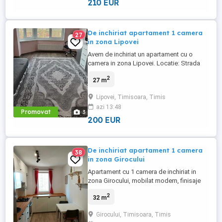
210 EUR
De inchiriat apartament 1 camera
27
in zona Lipovei
Avem de inchiriat un apartament cu o
camera in zona Lipovei. Locatie: Strada
Holdelor. Suprafata: 27mp. Etaj:3 4.
2
27 m
Mobilat si utilat complet. Disponibilitate
incepand cu data de 1. Sunati la numarul
Lipovei, Timisoara, Timis
de telefon.
azi 13:48
Promovat
3
200 EUR
De inchiriat apartament 1 camera
38
in zona Girocului
Apartament cu 1 camera de inchiriat in
zona Girocului, mobilat modern, finisaje
de calitate, etaj 3, canapea extensibila,
2
32 m
toate facilitatile.
Girocului, Timisoara, Timis