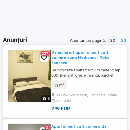
Anunțuri
20
50
Anunțuri pe pagină:
De inchiriat apartament cu 2
237
camere zona Medicina - Take
Ionescu
Se inchiriaza apartament 2 camere 52 mp
LUX, menajat, gresie, faianta, parchet,
termopan, usa metalica, mobilat complet,
2
52 m
aer conditionat, centrala termica proprie,
aragaz, frigider, masina spalat, internet.
Take%252bIonescu, Timisoara, Timis
Etaj 3 4 zona Medicina, Take Ionescu.
5
azi 14:03
299 EUR
Apartament cu 1 camera de
2