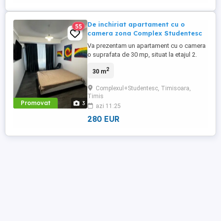
De inchiriat apartament cu o
55
camera zona Complex Studentesc
Va prezentam un apartament cu o camera
o suprafata de 30 mp, situat la etajul 2.
Apartamentul se afla chiar in inima
2
30 m
Complexului Studentesc, 3 minute pana la
facultate
Complexul+Studentesc, Timisoara,
Timis
Promovat
3
azi 11:25
280 EUR