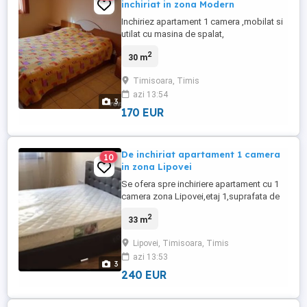
inchiriat in zona Modern
Inchiriez apartament 1 camera ,mobilat si
utilat cu masina de spalat,
frigider,aragaz,cuptor cu
2
30 m
microunde,televizor,racoros vara si
calduros iarna .Se inchiriaza doar pe
Timisoara, Timis
termen lung . Suprafata utila este de 30
azi 13:54
mp. Etaj 1
3
170 EUR
De inchiriat apartament 1 camera
10
in zona Lipovei
Se ofera spre inchiriere apartament cu 1
camera zona Lipovei,etaj 1,suprafata de
33 mp,intr-o zona linistita,aproape de
2
33 m
diverse puncte de interes,precum
scoli,gradinite,super-
Lipovei, Timisoara, Timis
marketuri,piete,farmacii,banci.Persoanele
azi 13:53
interesate,sunt rugate sa sune la nr de tel
3
din anunt!
240 EUR