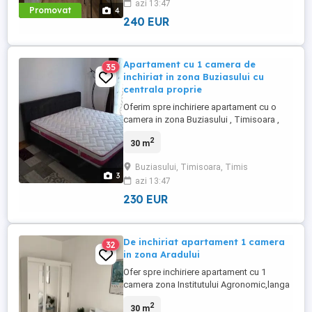
azi 13:47
Promovat
4
240 EUR
Apartament cu 1 camera de
35
inchiriat in zona Buziasului cu
centrala proprie
Oferim spre inchiriere apartament cu o
camera in zona Buziasului , Timisoara ,
complet mobilat si utilat , termopane , nou
2
30 m
renovat ! Suprafata apartamentului este
de 30 mp si este situat la etaj 1.
Buziasului, Timisoara, Timis
3
azi 13:47
230 EUR
De inchiriat apartament 1 camera
32
in zona Aradului
Ofer spre inchiriere apartament cu 1
camera zona Institutului Agronomic,langa
IKEA,la parter,suprafata de 30 mp,intr-o
2
30 m
zona foarte buna si cu acces rapid la