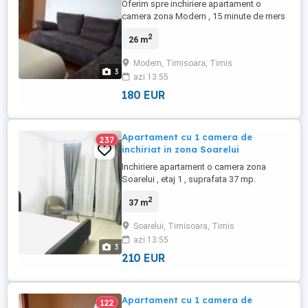
Oferim spre inchiriere apartament o
camera zona Modern , 15 minute de mers
pe jos de centru . Se inchiriaza mobilat si
2
26 m
utilat complet . Este situat la etajul 1 ,
suprafata 26 mp.
Modern, Timisoara, Timis
3
azi 13:55
180 EUR
Apartament cu 1 camera de
237
inchiriat in zona Soarelui
Inchiriere apartament o camera zona
Soarelui , etaj 1 , suprafata 37 mp.
Apartamentul se afla in imediata apropiere
2
37 m
a supermaketurilor , cofetarie , baruri ,
pizzerie etc. Este mobilat nou in
Soarelui, Timisoara, Timis
octombrie 2020.Bucataria este mobilata si
azi 13:55
utilata cu electrocasnicele incastrabile noi.
3
210 EUR
Apartament cu 1 camera de
122