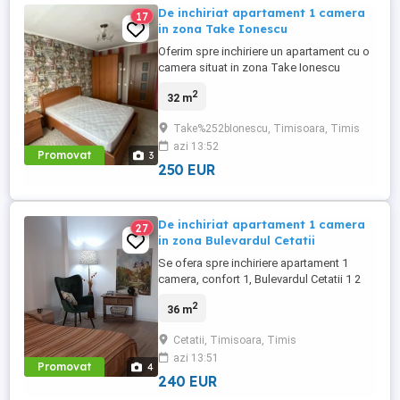
De inchiriat apartament 1 camera
17
in zona Take Ionescu
Oferim spre inchiriere un apartament cu o
camera situat in zona Take Ionescu
aproape de mijloacele de transport,
2
32 m
centre comerciale, Facultatea de
Medicina, scoli, grădinițe, piața Badea
Take%252bIonescu, Timisoara, Timis
Cartan, etc. Apartamentul se afla la etajul 1
azi 13:52
al unui bloc cu 4 etaje. Avand o suprafata
Promovat
3
utila de 32 mp
250 EUR
De inchiriat apartament 1 camera
27
in zona Bulevardul Cetatii
Se ofera spre inchiriere apartament 1
camera, confort 1, Bulevardul Cetatii 1 2
colt cu Bogdanestilor langa supermarket
2
36 m
Carefour. Dispune de o suprafata de
36mp utili si se situeaza la etajul 1.
Cetatii, Timisoara, Timis
azi 13:51
Promovat
4
240 EUR