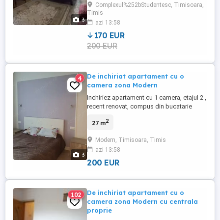
Complexul%252bStudentesc, Timisoara,
este foarte aprope de facultati
Timis
3
azi 13:58
170 EUR
200 EUR
De inchiriat apartament cu o
4
camera zona Modern
Inchiriez apartament cu 1 camera, etajul 2 ,
recent renovat, compus din bucatarie
spatioasa, baie si dormitor. Apartamentul
2
27 m
este pozitionat la 15 minute de mers pe
jos de Punctele Cardinale. Suprafata utila
Modern, Timisoara, Timis
este de 27 mp si este dotat cu centrala
azi 13:58
termica.
3
200 EUR
De inchiriat apartament cu o
102
camera zona Modern cu centrala
proprie