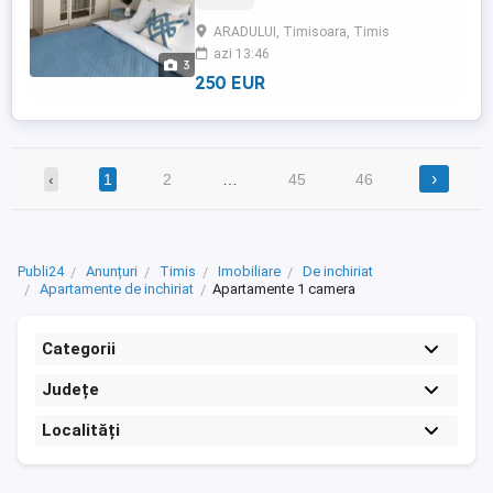
mijloace de transport in comun si la
ARADULUI, Timisoara, Timis
diverse magazine ori restaurante.Pentru
azi 13:46
detalii,astept un apel la nr de tel din anunt!
3
250 EUR
›
‹
1
2
…
45
46
Publi24
Anunțuri
Timis
Imobiliare
De inchiriat
Apartamente de inchiriat
Apartamente 1 camera
Categorii
Județe
Localități