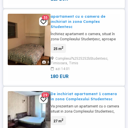
apartament cu o camera de
35
inchiriat in zona Complex
Studentesc
Închiriez apartament o camera, situat în
zona Complexului Studențesc, aproape
de facultăți, biblioteci, mijloace de
2
25 m
transport și zone comerciale, perfect
pentru cei care își doresc acces rapid și
Complexul%2525252bStudentesc,
comod la tot ce înseamnă viață
6
Timisoara, Timis
studențească și urbană. Apartamentul se
azi 14:01
desfasoara pe o suprafata utila de ...
180 EUR
De inchiriat apartament 1 camera
29
in zona Complexului Studentesc
Va prezentam un apartament cu o camera
situat in zona Complexului Studentesc,
apartamentul se afla la etajul 2 avand o
2
27 m
suprafata de 27 mp. Confortul termic se
realizeaza cu ajutorul centralei proprii. El