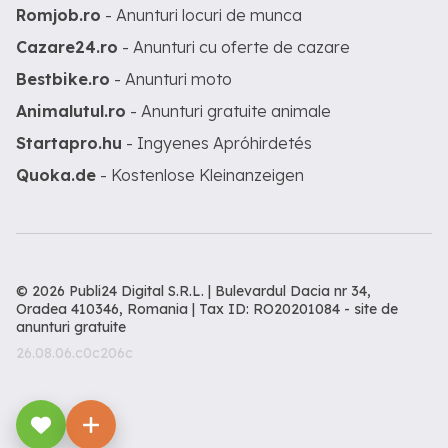
Romjob.ro
- Anunturi locuri de munca
Cazare24.ro
- Anunturi cu oferte de cazare
Bestbike.ro
- Anunturi moto
Animalutul.ro
- Anunturi gratuite animale
Startapro.hu
- Ingyenes Apróhirdetés
Quoka.de
- Kostenlose Kleinanzeigen
© 2026 Publi24 Digital S.R.L. | Bulevardul Dacia nr 34,
Oradea 410346, Romania | Tax ID: RO20201084 -
site de
anunturi gratuite
26.08.06.c0c206c