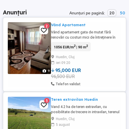
Anunțuri
20
50
Anunțuri pe pagină:
Vând Apartament
2
Vând apartament gata de mutat fără
renovări cu costuri mici de întreținere în
Oraș Huedin Jud Cluj cu suprafața utila de
2
2
1056 EUR/m
| 90 m
90 de m2 ,an ,Pta Republicii nr
8.Apartamentul este renovat recent, are 3
Huedin, Cluj
camere un living spațios, bucătărie mare,
ieri 09:20
două bai + două balcoane inchise cu
termopan și amenajate corespunzator, ...
95,000 EUR
9
96,500 EUR
Telefon validat
Teren extravilan Huedin
5
Vand 4.2 ha de teren extravilan, cu
posibilitate de trecere in intravilan, terenul
se afla la distanta de 50 m de ultima casa,
Huedin, Cluj
in Huedin, jud. Cluj, pretabil pentru
5 august
realizare investiție parc fotovoltaic.