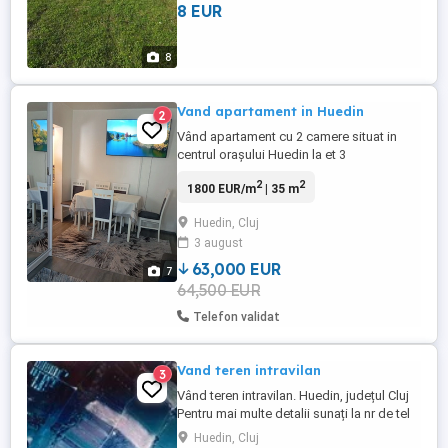
8 EUR
8
Vand apartament in Huedin
2
Vând apartament cu 2 camere situat in
centrul orașului Huedin la et 3
.apartamentul are balcon închis , centrala
2
2
1800 EUR/m
| 35 m
pe gaz , instalație electrică recent
schimbata , mobilat și utilat complet cu
Huedin, Cluj
materiale de buna calitate . pt mai multe
3 august
relații la tel
63,000 EUR
7
64,500 EUR
Telefon validat
Vand teren intravilan
3
Vând teren intravilan. Huedin, județul Cluj
Pentru mai multe detalii sunați la nr de tel
Huedin, Cluj