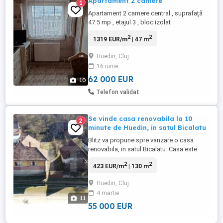
Apartament 2 camere
1
Apartament 2 camere central , suprafață
47.5 mp , etajul 3 , bloc izolat
2
2
1319 EUR/m
| 47 m
Huedin, Cluj
16 iunie
62 000 EUR
10
Telefon validat
Se vinde casa renovabila la 10
2
minute de Huedin, in satul Bicalatu
Blitz va propune spre vanzare o casa
renovabila, in satul Bicalatu. Casa este
construita pe un teren de 3000 mp,
2
2
423 EUR/m
| 130 m
intravilan, accesul se face de la drumul
principal asfaltat. Casa are aproximativ
Huedin, Cluj
150mp construiti si inca aproximativ 200
4 martie
dependinte, distribuiti astfel: pivnita la
11
subsol, la parter: o terasa ...
55 000 EUR