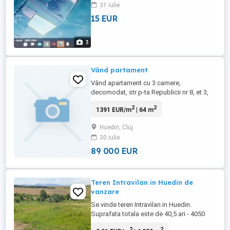
31 iulie
15 EUR
3
Vând partament
Vând apartament cu 3 camere,
decomodat, str p-ta Republicii nr 8, et 3,
izolat termic, centrala termica pe gaz.
2
2
1391 EUR/m
| 64 m
Telefon
Huedin, Cluj
30 iulie
89 000 EUR
Teren Intravilan in Huedin de
vanzare
Se vinde teren Intravilan in Huedin.
Suprafata totala este de 40,5 ari - 4050
mp, avand frontul stradal de 57 m.
2
2