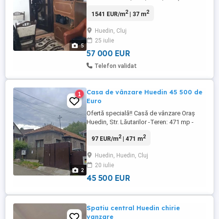
albastru, langa fabrica de paine ), complet
2
2
1541 EUR/m
| 37 m
mobilat.usi schimbate, instalatie electrica
schimbata pe cupru, gresi,faianta,
Huedin, Cluj
racordat la gaz cu centrala termica pe
25 iulie
gaz, stare buna, sau schimb cu casa la
5
tara in apropiere ...
57 000 EUR
Telefon validat
Casa de vânzare Huedin 45 500 de
1
Euro
Ofertă specială!! Casă de vânzare Oraș
Huedin, Str. Lăutarilor -Teren: 471 mp -
Casa compusă din: 2 dormitoare,
2
2
97 EUR/m
| 471 m
bucătărie, baie și cămară -Bucătărie de
vară - cămară, lemnărie + alte anexe și
Huedin, Huedin, Cluj
grădină -Casă renovată (2015), intabulată
20 iulie
-Încălzire: centrală pe lemne + calorifere -
2
Utilități: apă, curent, ...
45 500 EUR
Spatiu central Huedin chirie
vanzare