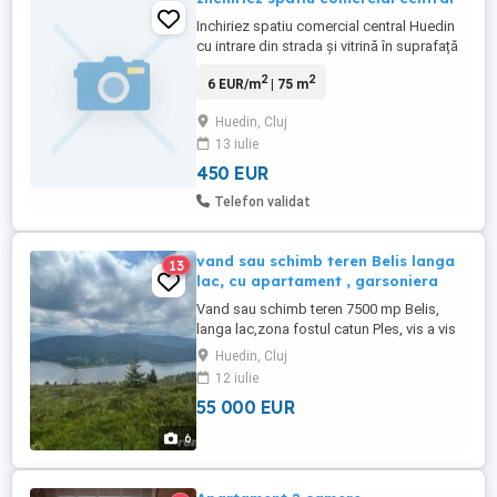
Inchiriez spatiu comercial central Huedin
cu intrare din strada și vitrină în suprafață
de 75 mp.
2
2
6 EUR/m
| 75 m
Huedin, Cluj
13 iulie
450 EUR
Telefon validat
vand sau schimb teren Belis langa
13
lac, cu apartament , garsoniera
Vand sau schimb teren 7500 mp Belis,
langa lac,zona fostul catun Ples, vis a vis
de Balcesti. De la teren pana la malul
Huedin, Cluj
lacului sunt aproximativ 100 m, acces la
12 iulie
lac pe drum trecut pe harta cadastrala.
55 000 EUR
Terenul are front la drum de 170 ml. Din
sosea se ajunge la teren pe drum de
6
exploatare forestiera, ...