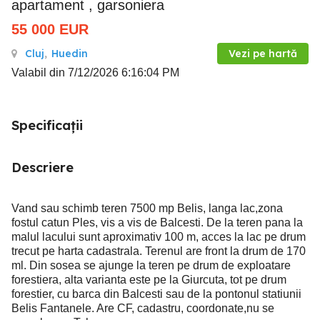
apartament , garsoniera
55 000
EUR
Cluj
,
Huedin
Vezi pe hartă
Valabil din 7/12/2026 6:16:04 PM
Specificații
Descriere
Vand sau schimb teren 7500 mp Belis, langa lac,zona
fostul catun Ples, vis a vis de Balcesti. De la teren pana la
malul lacului sunt aproximativ 100 m, acces la lac pe drum
trecut pe harta cadastrala. Terenul are front la drum de 170
ml. Din sosea se ajunge la teren pe drum de exploatare
forestiera, alta varianta este pe la Giurcuta, tot pe drum
forestier, cu barca din Balcesti sau de la pontonul statiunii
Belis Fantanele. Are CF, cadastru, coordonate,nu se