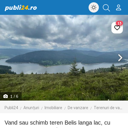
publi
24
.ro
13
1
/ 6
Publi24
Anunțuri
Imobiliare
De vanzare
Terenuri de vanzare
vand sau schimb teren Belis langa lac, cu