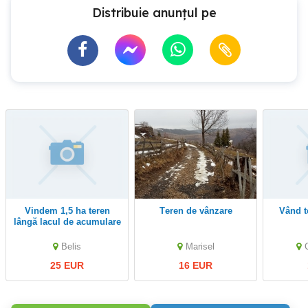
Distribuie anunțul pe
Vindem 1,5 ha teren
Teren de vânzare
Vând 
lângă lacul de acumulare
Belis-Fantanele.Terenul
are ieșire la lac
Belis
Marisel
25 EUR
16 EUR