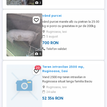
2
vând purcei
vând purcei marele alb cu pietran la 25-30
kg si porci cu greutatea in jur de 200kg
pentru detalii vă rog să mă contactați
Ruginoasa, Iasi
5 august
700 RON
Telefon validat
5
Teren intravilan 2500 mp,
20
Ruginoasa, Iasi
Vand 2500 mp teren intravilan in
Ruginoasa situat langa familia Baciu
(zona Orziste). Deschidere la drum aprox.
Ruginoasa, Iasi
15 m. Aproape de soseaua Pascani -Iasi.
24 iulie
Zona este locuita, sunt mai multe case, iar
52 356 RON
langa teren exista curent electric si
fantana cu apa, Pretul este negociabil. Pret