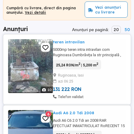
Vezi anunțuri
Cumpără cu livrare, direct din pagina
cu livrare
anunțului.
Vezi detalii
Anunțuri
20
50
Anunțuri pe pagină:
teren intravilan
5000mp teren intra intravilan com
Ruginoasa Dumbrăvița la str principală ,
24 000 detalii pe whatsapp la nr de tel:
2
2
25,24 RON/m
| 5,200 m
Ruginoasa, Iasi
azi 06:25
131 222 RON
10
Telefon validat
Audi A6 2.0 Tdi 2008
6
Audi A6 C6 2.0 Tdi an 2008 RAR
EFECTUAT INMATRICULAT RoRECENT 15
IUNIE Dotari: Cutie automată 7+1 trepte