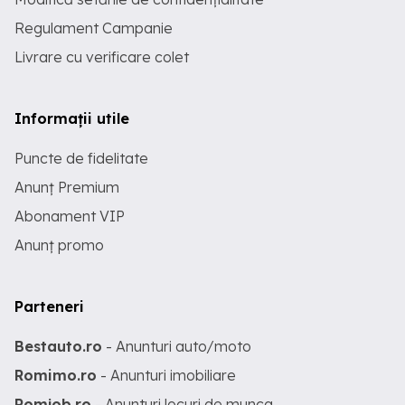
Regulament Campanie
Livrare cu verificare colet
Informații utile
Puncte de fidelitate
Anunț Premium
Abonament VIP
Anunț promo
Parteneri
Bestauto.ro
- Anunturi auto/moto
Romimo.ro
- Anunturi imobiliare
Romjob.ro
- Anunturi locuri de munca