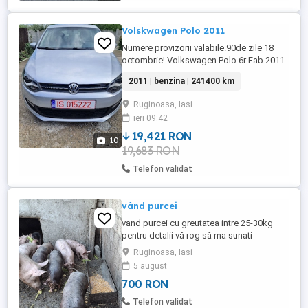
Volskwagen Polo 2011
Numere provizorii valabile.90de zile 18
octombrie! Volkswagen Polo 6r Fab 2011
Motor 1.2 12v benzina Clasic Putere 51kw
2011 | benzina | 241400 km
70cp euro5 AC functionabil Geamuri
electrice Oglinzi electrice Doua chei 241
Ruginoasa, Iasi
mii km reali DISTRIBUTIE FĂCUTĂ
ieri 09:42
RECENT ULEI SI FILTRE SCHIMBATE
Discuri si placute frana fata noi Curea ...
19,421 RON
10
19,683 RON
Telefon validat
vând purcei
vand purcei cu greutatea intre 25-30kg
pentru detalii vă rog să ma sunati
Ruginoasa, Iasi
5 august
700 RON
Telefon validat