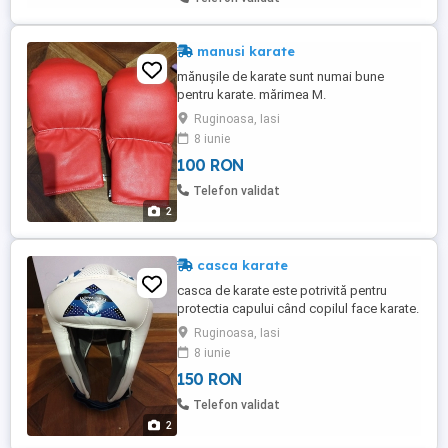
manusi karate
mănușile de karate sunt numai bune
pentru karate. mărimea M.
Ruginoasa, Iasi
8 iunie
100 RON
Telefon validat
2
casca karate
casca de karate este potrivită pentru
protectia capului când copilul face karate.
mărimea L XL
Ruginoasa, Iasi
8 iunie
150 RON
Telefon validat
2