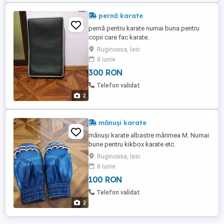
pernă karate
pernă pentru karate numai buna pentru
copii care fac karate.
Ruginoasa, Iasi
8 iunie
300 RON
Telefon validat
2
mănuși karate
mănuși karate albastre mărimea M. Numai
bune pentru kikbox karate etc.
Ruginoasa, Iasi
8 iunie
100 RON
Telefon validat
2