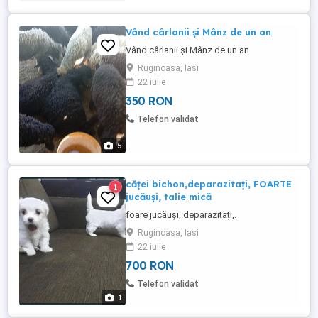
10000 Euro., suprafata ...
Vând cârlanii și Mânz de un an
Vând cârlanii și Mânz de un an
Ruginoasa, Iasi
22 iulie
350 RON
Telefon validat
5
căței bichon,deparazitați, FOARTE
1
jucăuși, talie mică
foare jucăuși, deparazitați,.
Ruginoasa, Iasi
22 iulie
700 RON
Telefon validat
1