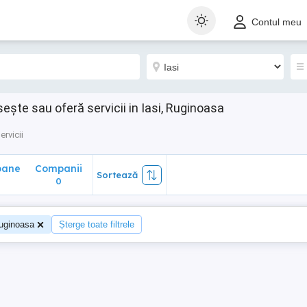
ane
Companii
Sortează
Contul meu
0
sește sau oferă servicii in Iasi, Ruginoasa
ervicii
oane
Companii
Sortează
0
uginoasa
Șterge toate filtrele