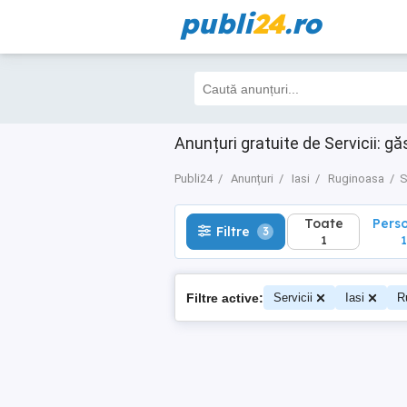
publi
24
.ro
Toate
Perso
Filtre
3
1
1
Anunțuri gratuite de Servicii: gă
Publi24
Anunțuri
Iasi
Ruginoasa
S
Toate
Pers
Filtre
3
1
1
Filtre active:
Servicii
Iasi
R