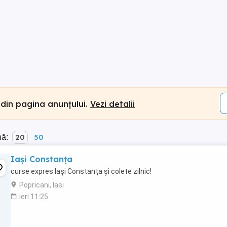
 din pagina anunțului.
Vezi detalii
nă:
20
50
Iași Constanța
curse expres Iași Constanța și colete zilnic!
Popricani, Iasi
ieri 11:25