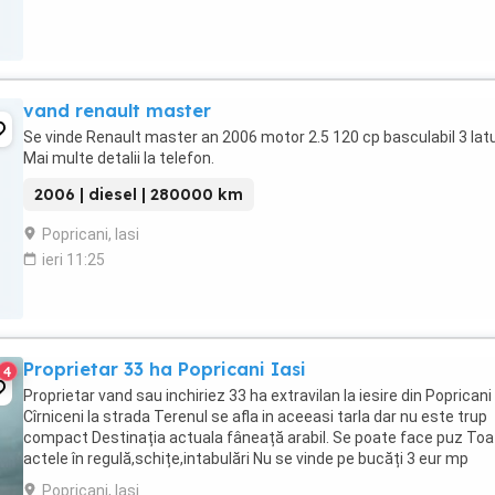
vand renault master
Se vinde Renault master an 2006 motor 2.5 120 cp basculabil 3 latu
Mai multe detalii la telefon.
2006 | diesel | 280000 km
Popricani, Iasi
ieri 11:25
Proprietar 33 ha Popricani Iasi
4
Proprietar vand sau inchiriez 33 ha extravilan la iesire din Popricani
Cîrniceni la strada Terenul se afla in aceeasi tarla dar nu este trup
compact Destinația actuala fâneață arabil. Se poate face puz Toa
actele în regulă,schițe,intabulări Nu se vinde pe bucăți 3 eur mp
Eventual schimb cu imobile ...
Popricani, Iasi