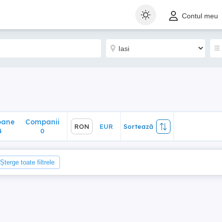
ane
Companii
RON
EUR
Sortează
Contul meu
0
oane
Companii
RON
EUR
Sortează
4
0
Șterge toate filtrele