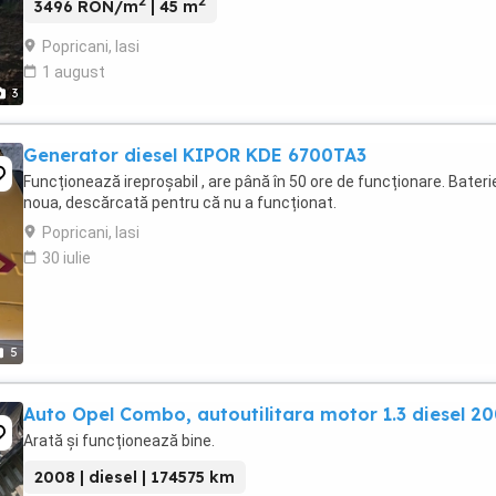
2
2
3496 RON/m
| 45 m
Popricani, Iasi
1 august
3
Generator diesel KIPOR KDE 6700TA3
Funcționează ireproșabil , are până în 50 ore de funcționare. Bateri
noua, descărcată pentru că nu a funcționat.
Popricani, Iasi
30 iulie
5
Auto Opel Combo, autoutilitara motor 1.3 diesel 2
Arată și funcționează bine.
2008 | diesel | 174575 km