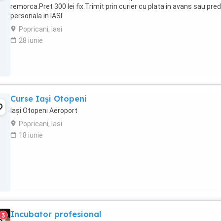
remorca.Pret 300 lei fix.Trimit prin curier cu plata in avans sau pre
personala in IASI.
Popricani, Iasi
28 iunie
Curse Iași Otopeni
Iași Otopeni Aeroport
Popricani, Iasi
18 iunie
Incubator profesional
3