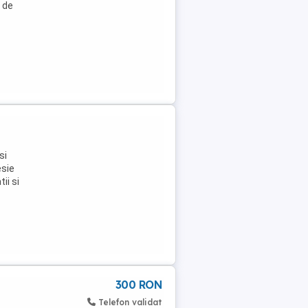
 de
si
esie
ii si
300 RON
Telefon validat