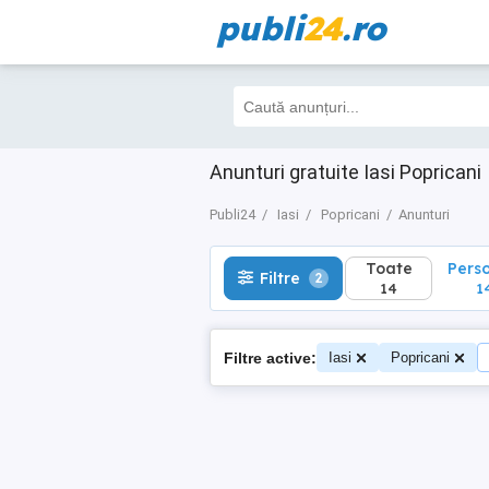
publi
24
.ro
Toate
Perso
Filtre
2
14
14
Anunturi gratuite Iasi Popricani
Publi24
Iasi
Popricani
Anunturi
Toate
Pers
Filtre
2
14
1
Filtre active:
Iasi
Popricani