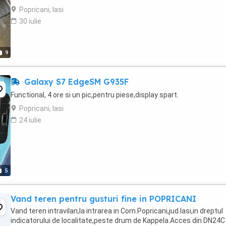
Popricani, Iasi
30 iulie
9
Galaxy S7 EdgeSM G935F
Functional, 4 ore si un pic,pentru piese,display spart.
Popricani, Iasi
24 iulie
5
Vand teren pentru gusturi fine in POPRICANI
Vand teren intravilan,la intrarea in Com.Popricani,jud.Iasi,in dreptul
indicatorului de localitate,peste drum de Kappela.Acces din DN24C