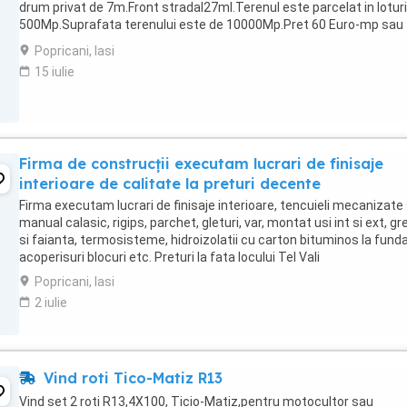
drum privat de 7m.Front stradal27ml.Terenul este parcelat in loturi
500Mp.Suprafata terenului este de 10000Mp.Pret 60 Euro-mp sau
25000Euro=Lot 500mp.Cu drep ...
Popricani, Iasi
15 iulie
Firma de construcții executam lucrari de finisaje
interioare de calitate la preturi decente
Firma executam lucrari de finisaje interioare, tencuieli mecanizate 
manual calasic, rigips, parchet, gleturi, var, montat usi int si ext, gr
si faianta, termosisteme, hidroizolatii cu carton bituminos la fundat
acoperisuri blocuri etc. Preturi la fata locului Tel Vali
Popricani, Iasi
2 iulie
Vind roti Tico-Matiz R13
Vind set 2 roti R13,4X100, Ticio-Matiz,pentru motocultor sau