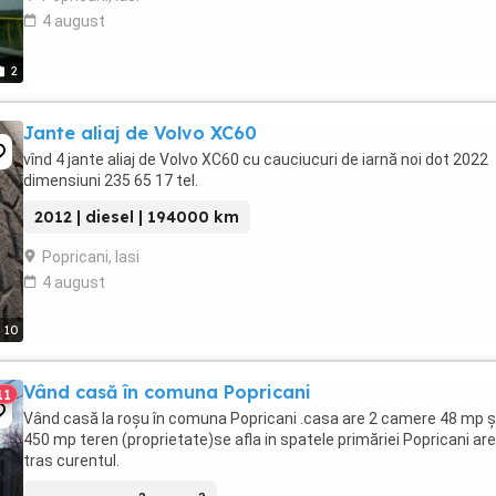
4 august
2
Jante aliaj de Volvo XC60
vînd 4 jante aliaj de Volvo XC60 cu cauciucuri de iarnă noi dot 2022
dimensiuni 235 65 17 tel.
2012 | diesel | 194000 km
Popricani, Iasi
4 august
10
Vând casă în comuna Popricani
11
Vând casă la roșu în comuna Popricani .casa are 2 camere 48 mp ș
450 mp teren (proprietate)se afla in spatele primăriei Popricani are
tras curentul.