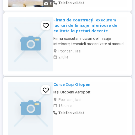
Telefon validat
5
Firma de construcții executam
lucrari de finisaje interioare de
calitate la preturi decente
Firma executam lucrari de finisaje
interioare, tencuieli mecanizate si manual
calasic, rigips, parchet, gleturi, var, montat
Popricani, Iasi
usi int si ext, gresie si faianta,
2 iulie
termosisteme, hidroizolatii cu carton
bituminos la fundatii si acoperisuri blocuri
etc. Preturi la fata locului Tel Vali
Curse Iași Otopeni
Iași Otopeni Aeroport
Popricani, Iasi
18 iunie
Telefon validat