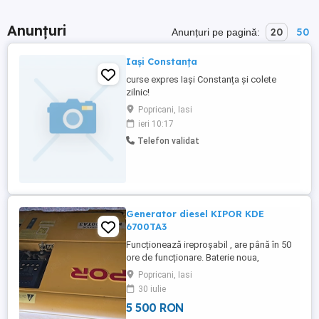
Anunțuri
20
50
Anunțuri pe pagină:
Iași Constanța
curse expres Iași Constanța și colete
zilnic!
Popricani, Iasi
ieri 10:17
Telefon validat
Generator diesel KIPOR KDE
6700TA3
Funcționează ireproșabil , are până în 50
ore de funcționare. Baterie noua,
descărcată pentru că nu a funcționat.
Popricani, Iasi
30 iulie
5 500 RON