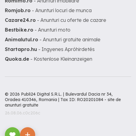
Romimo.ro
- Anunturi imobiliare
Romjob.ro
- Anunturi locuri de munca
Cazare24.ro
- Anunturi cu oferte de cazare
Bestbike.ro
- Anunturi moto
Animalutul.ro
- Anunturi gratuite animale
Startapro.hu
- Ingyenes Apróhirdetés
Quoka.de
- Kostenlose Kleinanzeigen
© 2026 Publi24 Digital S.R.L. | Bulevardul Dacia nr 34,
Oradea 410346, Romania | Tax ID: RO20201084 -
site de
anunturi gratuite
26.08.06.c0c206c