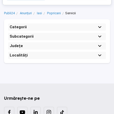
Publi24
Anunțuri
Iasi
Popricani
Servicii
Categorii
Subcategorii
Județe
Localități
Urmărește-ne pe