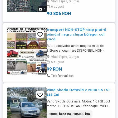
Vlad Tepes, Giurgiu
la poartă. Este amplasat într-o zonă
6 august
liniștită, cu locuințe construite în
6
vecinătate, fiind ideal pentru ...
90 806 RON
transport NON-STOP nisip piatră
pământ negru chișai bălegar cal
vacă
Buldoexcavator avem mașina mica de
3,5tone și cea mare DISPONIBIL NON -
STOP!!!! Cu doar un apel telefonic aduc la
Vlad Tepes, Giurgiu
comanda agregate de balastiera: -Nisip
5 august
spalat sortat(cernut): Tencuit, Zidarie -
99 RON
Balast -Amestec de NISIP+SORT -Sort 8-
1
16 16-32 -Pamant umplutura avem bălegar,
Telefon validat
de vaca,de cal,de ...
Vând Skoda Octavia 2 2008 1.6 FSI
116 Cai
Vând Skoda Octavia 2. Motor: 1.6 FSI cod
motor BLF 116 Cai. Anul fabricației: 2008.
Mașina are 180.000km în creștere, sunt
2008 | benzina | 185000 km
reali 100%, ofer serie de caroserie pentru