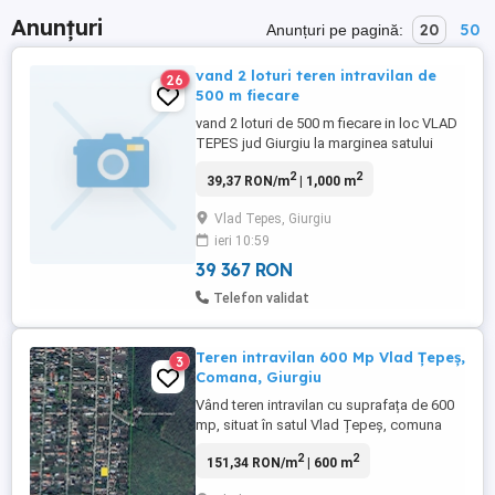
Anunțuri
20
50
Anunțuri pe pagină:
vand 2 loturi teren intravilan de
26
500 m fiecare
vand 2 loturi de 500 m fiecare in loc VLAD
TEPES jud Giurgiu la marginea satului
unde se afla viile.Pe un lot este plantata
2
2
39,37 RON/m
| 1,000 m
vita de vie, iar pe celalalt nimic.Detin
cadastru si intabulare.Pretul este de 7500
Vlad Tepes, Giurgiu
Euro pentru fiecare lot.
ieri 10:59
39 367 RON
Telefon validat
Teren intravilan 600 Mp Vlad Țepeș,
3
Comana, Giurgiu
Vând teren intravilan cu suprafața de 600
mp, situat în satul Vlad Țepeș, comuna
Comana, județul Giurgiu. Terenul
2
2
151,34 RON/m
| 600 m
beneficiază de acces direct din drum
asfaltat și are energie electrică disponibilă