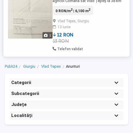
agricol Comana sat Vlad Țepeș la 38 km
de București. 6100 m direc proprietar.
2
2
0 RON/m
| 6,100 m
Dețin cadastru și intabulare. Exista
posibilitatea de trecere în intravilan.
Vlad Tepes, Giurgiu
13 iunie
12 RON
1
13 RON
Telefon validat
Publi24
Giurgiu
Vlad Tepes
Anunturi
Categorii
Subcategorii
Județe
Localități