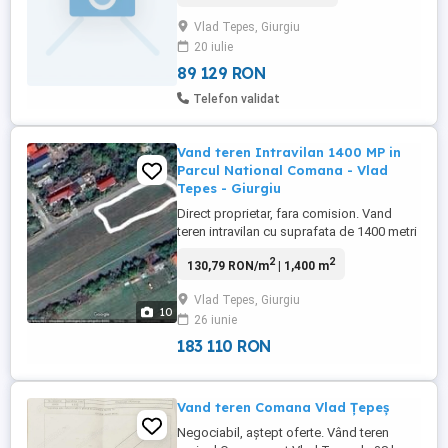
Vlad Tepes, Giurgiu
20 iulie
89 129 RON
Telefon validat
Vand teren Intravilan 1400 MP in
Parcul National Comana - Vlad
Tepes - Giurgiu
Direct proprietar, fara comision. Vand
teren intravilan cu suprafata de 1400 metri
patrati. Terenul este pozitionat in zona de
2
2
130,79 RON/m
| 1,400 m
protectie a Parcului National Comana si a
Ariei de Protectie Speciala Avifaunistica in
Vlad Tepes, Giurgiu
satul Vlad Tepes, comuna Comana,
10
26 iunie
Judetul Giurgiu si este destinat pentru
locuinte. Deschidere ...
183 110 RON
Vand teren Comana Vlad Țepeș
Negociabil, aștept oferte. Vând teren