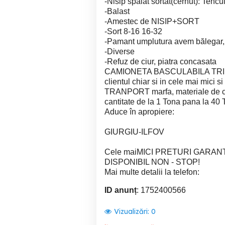
-Nisip spalat sortat(cernut): Tencui
-Balast
-Amestec de NISIP+SORT
-Sort 8-16 16-32
-Pamant umplutura avem bălegar, 
-Diverse
-Refuz de ciur, piatra concasata
CAMIONETA BASCULABILA TRILATE
clientul chiar si in cele mai mici si
TRANPORT marfa, materiale de const
cantitate de la 1 Tona pana la 40 
Aduce în apropiere:
GIURGIU-ILFOV
Cele maiMICI PRETURI GARAN
DISPONIBIL NON - STOP!
Mai multe detalii la telefon:
ID anunț
: 1752400566
Vizualizări:
0