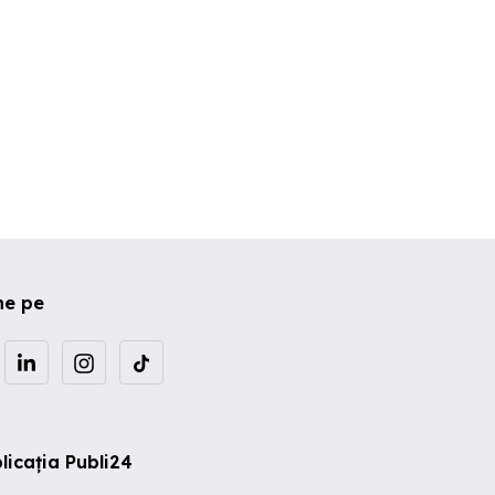
ne pe
licația Publi24