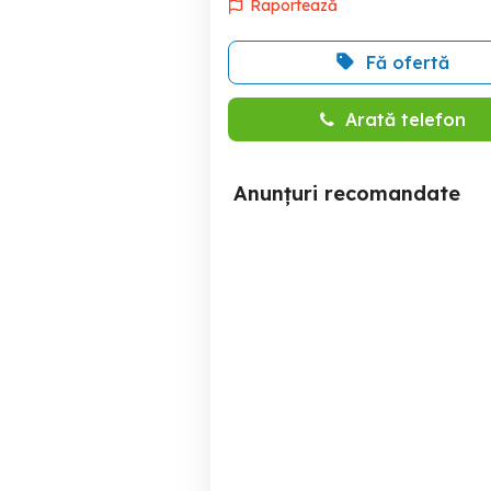
Raportează
Fă ofertă
Arată telefon
Anunțuri recomandate
Vindem agregate din
Transport NON-STOP nisip
balastiera
pia
Giurgiu
50 RON