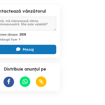
ntactează vânzătorul
ctere rămase:
2939
daugă fișier
?
Mesaj
Distribuie anunțul pe