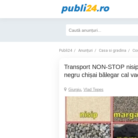
publi
24
.ro
Publi24
Anunțuri
Casa si gradina
Con
transport NON-STOP nisip piatră pământ
negru chișai bălegar cal v
Giurgiu
,
Vlad Tepes