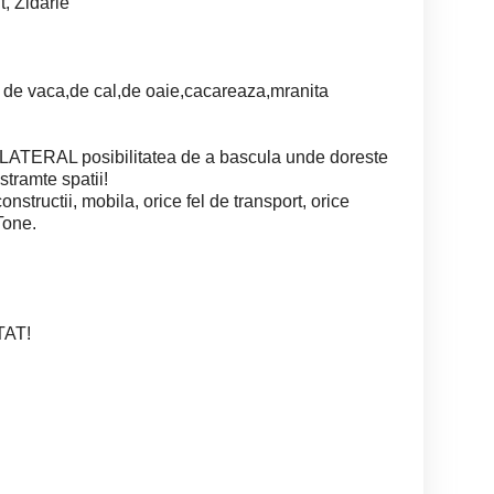
t, Zidarie
de vaca,de cal,de oaie,cacareaza,mranita
RAL posibilitatea de a bascula unde doreste
 stramte spatii!
ructii, mobila, orice fel de transport, orice
Tone.
TAT!