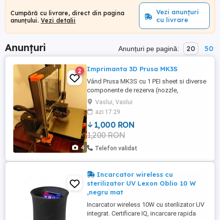
Vezi anunțuri
Cumpără cu livrare, direct din pagina
cu livrare
anunțului.
Vezi detalii
Anunțuri
20
50
Anunțuri pe pagină:
Imprimanta 3D Prusa MK3S
2
Vând Prusa MK3S cu 1 PEI sheet si diverse
componente de rezerva (nozzle,
heatbreak, etc) 1000 lei, in Vaslui.
Vaslui, Vaslui
azi 17:29
1,000 RON
1,200 RON
4
Telefon validat
Incarcator wireless cu
sterilizator UV Lexon Oblio 10 W
,negru mat
Incarcator wireless 10W cu sterilizator UV
integrat. Certificare IQ, incarcare rapida