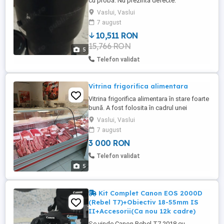
cu probă. Nu prezintă defecte.
Vaslui, Vaslui
7 august
10,511 RON
15,766 RON
5
Telefon validat
Vitrina frigorifica alimentara
Vitrina frigorifica alimentara în stare foarte
bună. A fost folosita în cadrul unei
macelarii dar întreținută corespunzător.
Vaslui, Vaslui
7 august
3 000 RON
Telefon validat
5
Kit Complet Canon EOS 2000D
(Rebel T7)+Obiectiv 18-55mm IS
II+Accesorii(Ca nou 12k cadre)
Se vinde Canon Rebel T7 2018 cu