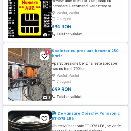
Review-urile clientilor: Cumpărați cu
incredere. Recomand Seriozitate si
promptitudine Cinstit si onest. Foarte
Vaslui, Vaslui
serios omul NUMERE AUR_GOLD_VIP
7 august
Numerele se pot porta in orice retea !
394 RON
Telefon validat
2
Spalator cu presiune benzina 250
1
bari !
Aparat presiune benzina, este aproape
nou nu trimit 700 lei
Vaslui, Vaslui
7 august
699 RON
Telefon validat
2
De vânzare Obiectiv Panasonic
ET-D75 LE6
Obiectiv Panasonic ET-D75 LE6 , se vinde