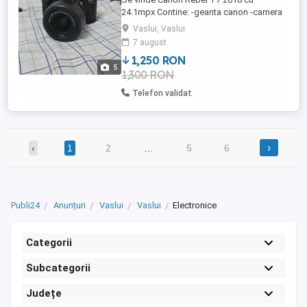
24.1mpx Contine: -geanta canon -camera
plus obiectiv de 58mm IS ll -parasolar de
Vaslui, Vaslui
58mm -filtru cpl KnightX de 58mm -un
7 august
micro sd de 128gb -3 acumulatoare -2
1,250 RON
incarcatoare pentru acumulatoare Camera
5
1,300 RON
functioneaza foarte bine nu are absolut
nici o problema se vinde cu tot ...
Telefon validat
›
‹
1
2
…
5
6
Publi24
Anunțuri
Vaslui
Vaslui
Electronice
Categorii
Subcategorii
Județe