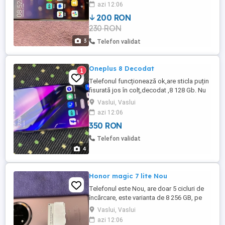
azi 12:06
200 RON
230 RON
3
Telefon validat
Oneplus 8 Decodat
1
Telefonul funcționează ok,are sticla puțin
fisurată jos în colț,decodat ,8 128 Gb. Nu
trimit în tara
Vaslui, Vaslui
azi 12:06
350 RON
Telefon validat
4
Honor magic 7 lite Nou
Telefonul este Nou, are doar 5 cicluri de
încărcare, este varianta de 8 256 GB, pe
culoare purple. Vine în cutie cu cu cablu,
Vaslui, Vaslui
bonus husa nouă NU trimit în țară.
azi 12:06