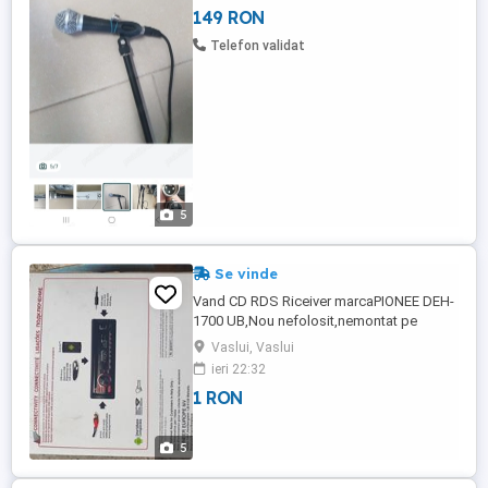
149 RON
instrumente muzicale. Noi,aduse din
Germania.
Telefon validat
5
Se vinde
Vand CD RDS Riceiver marcaPIONEE DEH-
1700 UB,Nou nefolosit,nemontat pe
autorurism,în stare foarte.buna.
Vaslui, Vaslui
ieri 22:32
1 RON
5