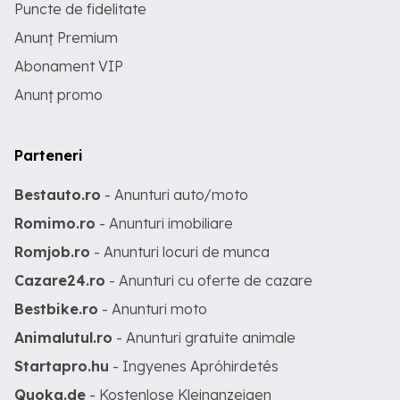
Puncte de fidelitate
Anunț Premium
Abonament VIP
Anunț promo
Parteneri
Bestauto.ro
- Anunturi auto/moto
Romimo.ro
- Anunturi imobiliare
Romjob.ro
- Anunturi locuri de munca
Cazare24.ro
- Anunturi cu oferte de cazare
Bestbike.ro
- Anunturi moto
Animalutul.ro
- Anunturi gratuite animale
Startapro.hu
- Ingyenes Apróhirdetés
Quoka.de
- Kostenlose Kleinanzeigen