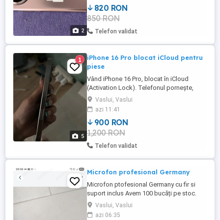
820 RON
850 RON
2
Telefon validat
iPhone 16 Pro blocat iCloud pentru
1
piese
Vând iPhone 16 Pro, blocat în iCloud
(Activation Lock). Telefonul pornește,
ecranul funcționează, însă este blocat și
Vaslui, Vaslui
nu poate fi activat fără contul Apple al
azi 11:41
proprietarului anterior. Are un punct mic
900 RON
negru pe ecran (vizibil în poze), în rest se
1,200 RON
prezintă bine estetic. Se vinde pentru
5
piese sau reparații. Preț: ...
Telefon validat
Microfon profesional Germany
Microfon ptofesional Germany cu fir si
suport inclus Avem 100 bucăți pe stoc.
Lungime cablu 5,5m Înălțime suport
Vaslui, Vaslui
maxim 1,60 m Ideal pentru slujbe
azi 06:35
biserica,profesor canto,karaoke și