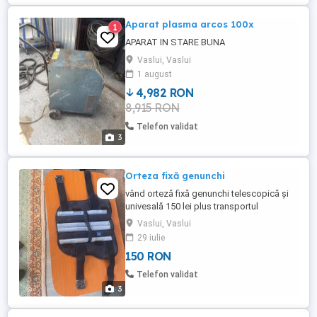
Aparat plasma arcos 100x
1
APARAT IN STARE BUNA
Vaslui, Vaslui
1 august
4,982 RON
8,915 RON
Telefon validat
3
Orteza fixă genunchi
vând orteză fixă genunchi telescopică și
univesală 150 lei plus transportul
Vaslui, Vaslui
29 iulie
150 RON
Telefon validat
3