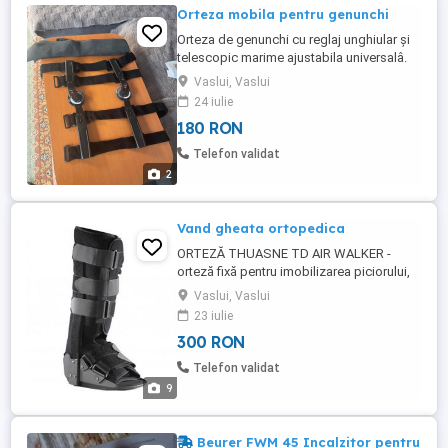
Orteza mobila pentru genunchi
Orteza de genunchi cu reglaj unghiular și
telescopic marime ajustabila universalâ.
noă costa 500 lei eu cer pe ia 180 lei și
Vaslui, Vaslui
transportul.0șapte5patru2nouă9zero8și
24 iulie
unu
180 RON
Telefon validat
2
Vand gheata ortopedica
ORTEZĂ THUASNE TD AIR WALKER -
orteză fixă pentru imobilizarea piciorului,
cu pompă pentru o fixare fermă; -din
Vaslui, Vaslui
material textil, cu atele ajustabile rigide; -
23 iulie
dotată cu o căptușeală detașabilă; -
300 RON
căptușeala se umflă printr-un sistem dotat
cu o pompă încorporată; -dezumflare
Telefon validat
simplă, printr-o ...
9
Beurer FWM 45 Incalzitor pentru