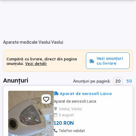
Aparate medicale Vaslui Vaslui
Vezi anunțuri
Cumpără cu livrare, direct din pagina
cu livrare
anunțului.
Vezi detalii
Anunțuri
20
50
Anunțuri pe pagină:
Aparat de aerosoli Laica
Aparat de aerosoli Laica
Vaslui, Vaslui
5 august
120 RON
Telefon validat