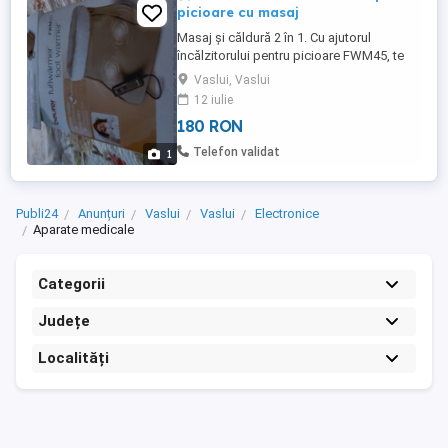
picioare cu masaj
Masaj și căldură 2 în 1. Cu ajutorul
încălzitorului pentru picioare FWM45, te
poți bucura de un vibro-masaj relaxant și
Vaslui, Vaslui
căldură liniștitoare în același timp.
12 iulie
180 RON
Telefon validat
1
Publi24
Anunțuri
Vaslui
Vaslui
Electronice
Aparate medicale
Categorii
Județe
Localități