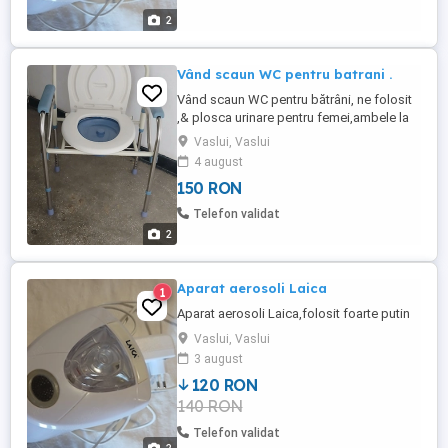
2
Vând scaun WC pentru batrani .
Vând scaun WC pentru bătrâni, ne folosit
,& plosca urinare pentru femei,ambele la
150 roni.
Vaslui, Vaslui
4 august
150 RON
Telefon validat
2
Aparat aerosoli Laica
1
Aparat aerosoli Laica,folosit foarte putin
Vaslui, Vaslui
3 august
120 RON
140 RON
Telefon validat