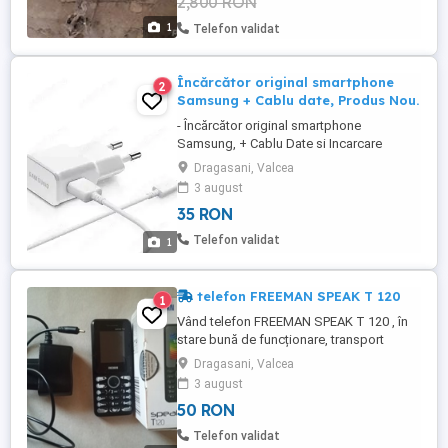
2,800 RON
1
Telefon validat
Încărcător original smartphone
2
Samsung + Cablu date, Produs Nou.
- Încărcător original smartphone
Samsung, + Cablu Date si Incarcare
microUSB . PRODUSE NOI .
Dragasani, Valcea
3 august
35 RON
Telefon validat
1
telefon FREEMAN SPEAK T 120
1
Vând telefon FREEMAN SPEAK T 120 , în
stare bună de funcționare, transport
gratuit, trimit în toată țara.
Dragasani, Valcea
3 august
50 RON
Telefon validat