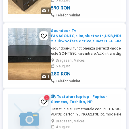
5 august
clasa A. -nu se gaseste la vanzare pe
590 RON
Romania. -are 230 wati. -merge pe boxe
5
de 8-16 ohmi. -mai are 2 iesiri pentru boxe
Telefon validat
de suround. -eu dau cu el in 2 boxe de
lautari ...
Soundbar Tv
PANASONIC,slim,bluetooth,USB,HDMI,A
2 subwoofere active,sunet HI-FI-negru
-soundbar-ul functioneaza perfect! -modelul e
este SC-HTE80. -are intrare AUX,intrare digitala
optica,HDMI(ARC). -are 2 subwoofere. -sunetul
Dragasani, Valcea
ca de cristal,cu bass puternic si inalte bine defin
5 august
pot oferii pe whatsapp un video cu soundbar-ul
280 RON
functiune. -este made in Malaysia,nu chinezarie! 
5
Telefon validat
Tastaturi laptop : Fujitsu-
1
Siemens, Toshiba, HP
Tastaturile au urmatoarele coduri : 1. NSK-
ADP3D darfon: 9J.N6682.P3D pt. modelele
: Fujitsu-Siemens Amilo, F-S Amilo Pro, F-
Dragasani, Valcea
S Esprimo MSI MegaBook 2.
4 august