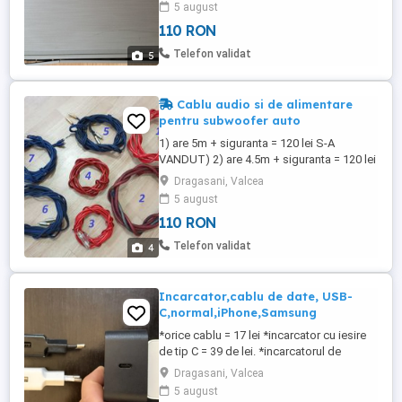
5 august
nevoie si va spun pretul. DELL E4300: -
110 RON
display=110 lei. -tastatura iluminata=110
lei. -placa de baza cu procesor=110 lei -
Telefon validat
5
incarcator original=90 ...
Cablu audio si de alimentare
pentru subwoofer auto
1) are 5m + siguranta = 120 lei S-A
VANDUT) 2) are 4.5m + siguranta = 120 lei
3) are 5m + siguranta = 120 lei 4) are 4m si
Dragasani, Valcea
nu are siguranta = 100 lei 5) are 5m si fir de
5 august
remote = 100 lei 6) are 5m si fir de remote
110 RON
= 100 lei 7) are 5m si fara fir de remote =
90 lei 8) are 4m si nu are siguranta ...
Telefon validat
4
Incarcator,cablu de date, USB-
C,normal,iPhone,Samsung
*orice cablu = 17 lei *incarcator cu iesire
de tip C = 39 de lei. *incarcatorul de
XIAOMI = 35 *incarcatorul Samsung = 25
Dragasani, Valcea
de lei. *adaptorul de casti audio pentru
5 august
iPhone = 20 lei.