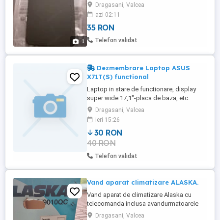
Husa este foarte subtire, o textura
Dragasani, Valcea
eleganta anti-amprente si anti-alunecare
azi 02:11
pentru o prindere sigura si comoda in
35 RON
mana si da senzatia ca telefonul nici
macar nu are husa. Folie Sticlă. Produse
Telefon validat
1
Noi.
Dezmembrare Laptop ASUS
X71T(S) functional
Laptop in stare de functionare, display
super wide 17,1"-placa de baza, etc.
oferta contine : - displayul, invertorul, web
Dragasani, Valcea
cam., microfon, antena wi-fi - placa de
ieri 15:26
baza functionala, baterie tine peste 1 ora,
30 RON
tastatura perfecta, hdd, memorii, dvd, etc.
40 RON
Telefon validat
Vand aparat climatizare ALASKA.
Vand aparat de climatizare Alaska cu
telecomanda inclusa avandurmatoarele
specificati: Este de tip Racire incalzire si
Dragasani, Valcea