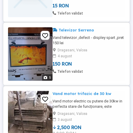
KFRSBA114A ver:UK01 pt. modelele :
15 RON
Toshiba-Satellite A200, A205, A215, T-S
Qosmio, T-S L200, L300, L310, T-S M200,
Telefon validat
M205, M207, M209, M212, ...
Televizor Serreno
Vand televizor ,defect - displey spart ,pret
150 lei
Dragasani, Valcea
4 august
150 RON
Telefon validat
5
Vand motor trifazic de 30 kw
Vand motor electric cu putere de 30kw in
perfecta stare de funcționare, este
racordat la tensiune de 380. Acesta a fost
Dragasani, Valcea
folosit la o moară de uroială, deși nu are
3 august
plăcută pe motor...are 2800 rotații.
2,500 RON