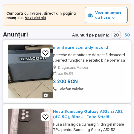
Vezi anunțuri
Cumpără cu livrare, direct din pagina
cu livrare
anunțului.
Vezi detalii
Anunțuri
20
50
Anunțuri pe pagină:
monitoare scenă dynacord
pereche de monitoare de scenă dynacord
, perfect funcționale,estetic bine,prefer să
nu livrez,sunt foarte grele.
Dragasani, Valcea
azi 06:09
2 200 RON
Telefon validat
5
Husa Samsung Galaxy A52s si A52
(4G 5G), Black+ Folie Sticlă.
Husa slim rigida cu margini din gel moale
TPU pentru Samsung Galaxy A52 5G.