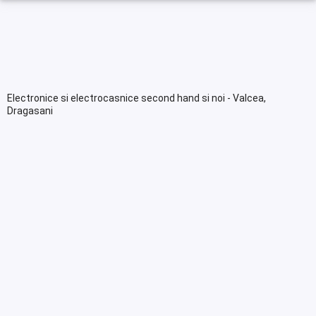
Electronice si electrocasnice second hand si noi - Valcea,
Dragasani