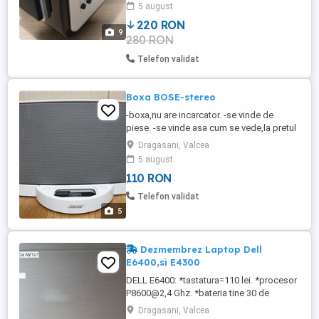
gaseste la vanzare pe Romania,sunt
5 august
foarte rare(limited edition). -se poate
220 RON
asculta muzica prin intrare de AUX. -are 2
9
280 RON
intrari de AUX. -toate cele 5 difuzoare,in
stare perfecta! -are 2 difuzoare de medii ...
Telefon validat
Boxa BOSE-stereo
-boxa,nu are incarcator. -se vinde de
piese. -se vinde asa cum se vede,la pretul
din anunt. -prefer predare personala dar
Dragasani, Valcea
trimit si in tara.
5 august
110 RON
Telefon validat
5
Dezmembrez Laptop Dell
E6400,si E4300
DELL E6400: *tastatura=110 lei. *procesor
P8600@2,4 Ghz. *bateria tine 30 de
minute. *display=110 lei. *este perfect
Dragasani, Valcea
functional. *spuneti ce altceva mai aveti