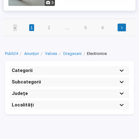
3
›
‹
1
2
…
5
6
Publi24
Anunțuri
Valcea
Dragasani
Electronice
Categorii
Subcategorii
Județe
Localități