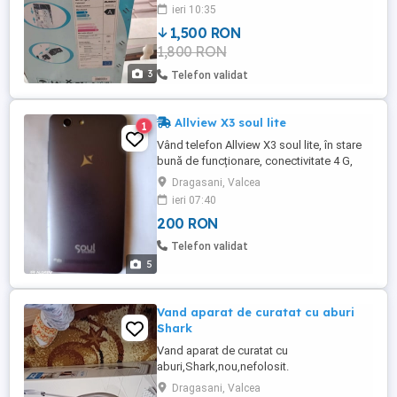
racit cu aer. *Marca Alaska Eficienta A,
ieri 10:35
*consum anual de energie 400kw, *putere
1,500 RON
frigorifica 2.5kw, *putere calorica 2.80kw,
1,800 RON
*nivel zgomot 63db. Este in perfecta stare
de functionare ...
3
Telefon validat
Allview X3 soul lite
1
Vând telefon Allview X3 soul lite, în stare
bună de funcționare, conectivitate 4 G,
display 5",OS Android 6.0, memorie RAM
Dragasani, Valcea
:3 GB, memorie Flash 16 GB, suportă card
ieri 07:40
micro SD de până la 128 GB, camera
200 RON
frontală 5 MP,Flash SCREEN, baterie 2 400
mAh
Telefon validat
5
Vand aparat de curatat cu aburi
Shark
Vand aparat de curatat cu
aburi,Shark,nou,nefolosit.
Dragasani, Valcea