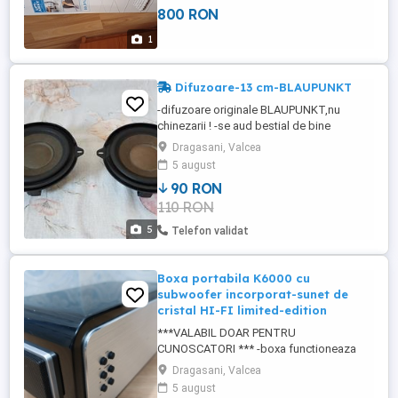
800 RON
1
Difuzoare-13 cm-BLAUPUNKT
-difuzoare originale BLAUPUNKT,nu
chinezarii ! -se aud bestial de bine
,specific firmei BLAUPUNKT. -nu huruie,nu
Dragasani, Valcea
gajie,nu freaca,etc. -au 50 wati. -pentru
5 august
orice intrebare nu ezitati sa ma contactati.
90 RON
-prefer predare personala dar trimit si in
110 RON
tara. -accept orice test!
5
Telefon validat
Boxa portabila K6000 cu
subwoofer incorporat-sunet de
cristal HI-FI limited-edition
***VALABIL DOAR PENTRU
CUNOSCATORI *** -boxa functioneaza
perfect! -neintervenit asupra ei! -nu se
Dragasani, Valcea
gaseste la vanzare pe Romania,sunt
5 august
foarte rare(limited edition). -se poate