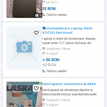
eleganta anti-amprente si anti-alunecare
ieri 02:11
pentru o prindere sigura si comoda in
35 RON
mana si da senzatia ca telefonul nici
macar nu are husa. Folie Sticlă. Produse
Telefon validat
1
Noi.
Dezmembrare Laptop ASUS
X71T(S) functional
Laptop in stare de functionare, display
super wide 17,1"-placa de baza, etc.
oferta contine : - displayul, invertorul, web
Dragasani, Valcea
cam., microfon, antena wi-fi - placa de
6 august
baza functionala, baterie tine peste 1 ora,
30 RON
tastatura perfecta, hdd, memorii, dvd, etc.
40 RON
Telefon validat
Vand aparat climatizare ALASKA.
Vand aparat de climatizare Alaska cu
telecomanda inclusa avandurmatoarele
specificati: Este de tip Racire incalzire si
Dragasani, Valcea
racit cu aer. *Marca Alaska Eficienta A,
6 august