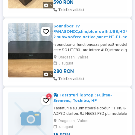
590 RON
Romania. -are 230 wati. -merge pe boxe
5
de 8-16 ohmi. -mai are 2 iesiri pentru boxe
Telefon validat
de suround. -eu dau cu el in 2 boxe de
lautari ...
Soundbar Tv
PANASONIC,slim,bluetooth,USB,HDMI,A
2 subwoofere active,sunet HI-FI-negru
-soundbar-ul functioneaza perfect! -modelul e
este SC-HTE80. -are intrare AUX,intrare digitala
optica,HDMI(ARC). -are 2 subwoofere. -sunetul
Dragasani, Valcea
ca de cristal,cu bass puternic si inalte bine defin
5 august
pot oferii pe whatsapp un video cu soundbar-ul
280 RON
functiune. -este made in Malaysia,nu chinezarie! 
5
Telefon validat
Tastaturi laptop : Fujitsu-
1
Siemens, Toshiba, HP
Tastaturile au urmatoarele coduri : 1. NSK-
ADP3D darfon: 9J.N6682.P3D pt. modelele
: Fujitsu-Siemens Amilo, F-S Amilo Pro, F-
Dragasani, Valcea
S Esprimo MSI MegaBook 2.
4 august
KFRSBA114A ver:UK01 pt. modelele :
15 RON