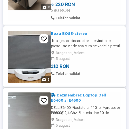
220 RON
asculta muzica prin intrare de AUX. -are 2
9
280 RON
intrari de AUX. -toate cele 5 difuzoare,in
stare perfecta! -are 2 difuzoare de medii ...
Telefon validat
Boxa BOSE-stereo
-boxa,nu are incarcator. -se vinde de
piese. -se vinde asa cum se vede,la pretul
din anunt. -prefer predare personala dar
Dragasani, Valcea
trimit si in tara.
5 august
110 RON
Telefon validat
5
Dezmembrez Laptop Dell
E6400,si E4300
DELL E6400: *tastatura=110 lei. *procesor
P8600@2,4 Ghz. *bateria tine 30 de
minute. *display=110 lei. *este perfect
Dragasani, Valcea
functional. *spuneti ce altceva mai aveti
5 august
nevoie si va spun pretul. DELL E4300: -