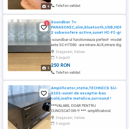
Telefon validat
4
Soundbar Tv
1
PANASONIC,slim,bluetooth,USB,HDMI,A
2 subwoofere active,sunet HI-FI-gri
-soundbar-ul functioneaza perfect! -modelul e
este SC-HTE80. -are intrare AUX,intrare digitala
optica,HDMI(ARC). -are 2 subwoofere. -sunetul
Dragasani, Valcea
ca de cristal,cu bass puternic si inalte bine defin
5 august
pot oferii pe whatsapp un video cu soundbar-ul
250 RON
functiune. -este made in Malaysia,nu chinezarie! 
5
Telefon validat
Amplificator,statie,TECHNICS SU-
X102-sunet de exceptie-bas
cald,inalte metalice,surround !
***VALABIL DOAR PENTRU
CUNOSCATORI !!! *** -amplificatorul
functioneaza perfect fara nici un fel de
Dragasani, Valcea
repros! -modelul exact este SU-X102. -
5 august
clasa A. -nu se gaseste la vanzare pe