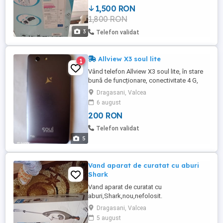
*consum anual de energie 400kw, *putere
1,500 RON
frigorifica 2.5kw, *putere calorica 2.80kw,
1,800 RON
*nivel zgomot 63db. Este in perfecta stare
de functionare ...
3
Telefon validat
Allview X3 soul lite
1
Vând telefon Allview X3 soul lite, în stare
bună de funcționare, conectivitate 4 G,
display 5",OS Android 6.0, memorie RAM
Dragasani, Valcea
:3 GB, memorie Flash 16 GB, suportă card
6 august
micro SD de până la 128 GB, camera
200 RON
frontală 5 MP,Flash SCREEN, baterie 2 400
mAh
Telefon validat
5
Vand aparat de curatat cu aburi
Shark
Vand aparat de curatat cu
aburi,Shark,nou,nefolosit.
Dragasani, Valcea
5 august