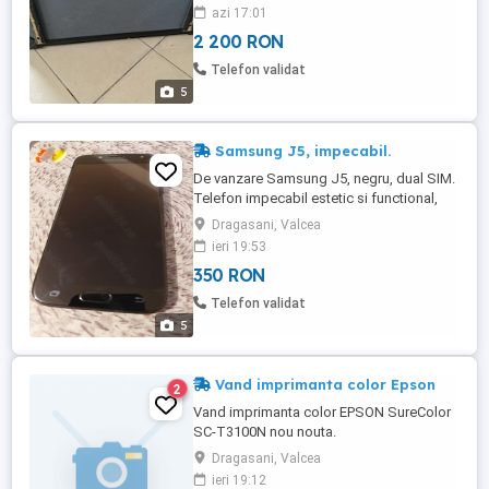
azi 17:01
2 200 RON
Telefon validat
5
Samsung J5, impecabil.
De vanzare Samsung J5, negru, dual SIM.
Telefon impecabil estetic si functional,
carcasa metalica. Accesorii : cablu date,
Dragasani, Valcea
incarcator Samsung, husa NILKIN, toate
ieri 19:53
accesoriile sunt noi.
350 RON
Telefon validat
5
Vand imprimanta color Epson
2
Vand imprimanta color EPSON SureColor
SC-T3100N nou nouta.
Dragasani, Valcea
ieri 19:12