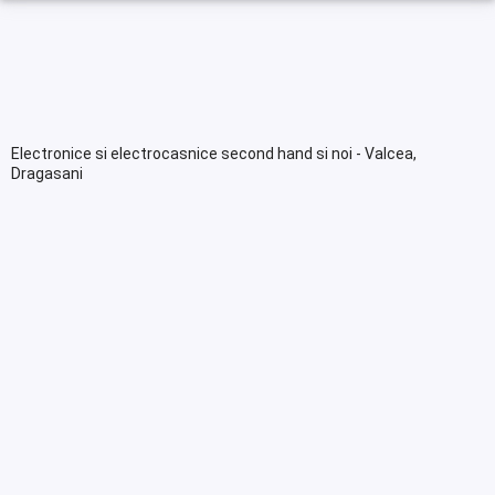
Electronice si electrocasnice second hand si noi - Valcea,
Dragasani