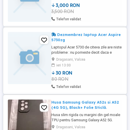
3,000 RON
3,500 RON
Telefon validat
Dezmembrez laptop Acer Aspire
5730zg
Laptopul Acer 5730 de citeva zile are niste
probleme : nu porneste decit daca e
miscat sau nu mai afiseaza pe display si
Dragasani, Valcea
iar trebuie sa-l misc ,nu-mi permit sa-l mai
ieri 13:00
repar, bateria este perfect functionala -
30 RON
displayul este fara probleme, sursa,
80 RON
memorii, hdd se ofera separat - este
pastrat in bune conditii ...
Telefon validat
Husa Samsung Galaxy A52s si A52
(4G 5G), Black+ Folie Sticlă.
Husa slim rigida cu margini din gel moale
TPU pentru Samsung Galaxy A52 5G.
Husa este foarte subtire, o textura
Dragasani, Valcea