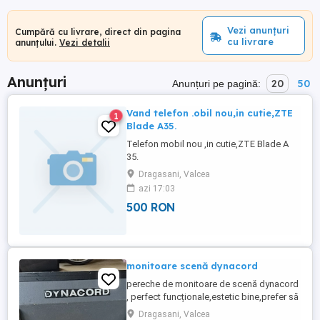
Vezi anunțuri
Cumpără cu livrare, direct din pagina
cu livrare
anunțului.
Vezi detalii
Anunțuri
20
50
Anunțuri pe pagină:
Vand telefon .obil nou,in cutie,ZTE
1
Blade A35.
Telefon mobil nou ,in cutie,ZTE Blade A
35.
Dragasani, Valcea
azi 17:03
500 RON
monitoare scenă dynacord
pereche de monitoare de scenă dynacord
, perfect funcționale,estetic bine,prefer să
nu livrez,sunt foarte grele.
Dragasani, Valcea