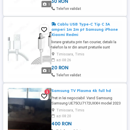
30 RON
si cu o mufa USB Type-C Tip C cu
1
incarcare rapida (fast charge) 20 lei = 1
Telefon validat
metru alb (mufa mov) 100W ...
Cablu USB Type-C Tip C 3A
amperi 1m 2m pt Samsung iPhone
Xiaomi Redmi
livrare gratuita prin fan courier, detalii la
telefon la nr din anunt preturile sunt
negociabile la comenzile de peste 250 lei
Timisoara, Timis
mai multe modele disponibile toate
azi 08:26
produsele sunt noi cablu cu o mufa USB
20 RON
si cu o mufa USB Type-C Tip C cu
1
incarcare rapida (fast charge) 20 lei = 1
Telefon validat
metru alb 60W 3A 20 lei ...
Samsung TV Plasma 4k full hd
1
Pret in lei negociabil .Vand Samsung
Samsung UE75CU7172UXXH model 2023
, defect , probleme la display este spart
Timisoara, Timis
,,mai multe detali la telefon ,
azi 08:20
400 RON