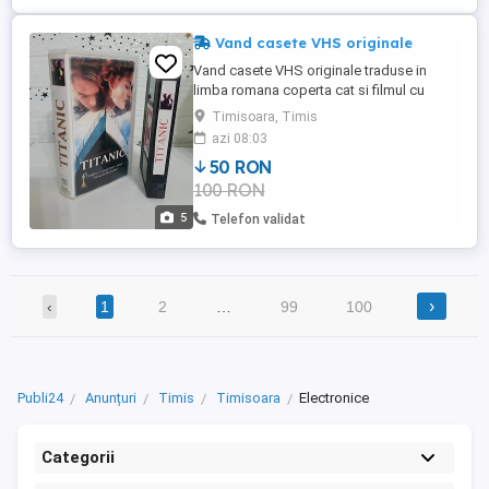
Vand casete VHS originale
Vand casete VHS originale traduse in
limba romana coperta cat si filmul cu
subtitrare.casetele sunt in stare buna
Timisoara, Timis
starea lor find asa cum se vede in
azi 08:03
poza.sunt de colectie.filme de oscar
50 RON
memorabile.pret pe bucata 50 de lei.pret
100 RON
fix.mai multe detali la telefon.
5
Telefon validat
›
‹
1
2
…
99
100
Publi24
Anunțuri
Timis
Timisoara
Electronice
Categorii