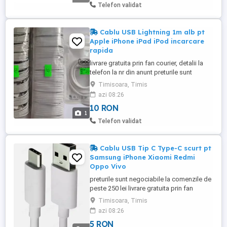
pt alte camere de actiune 5 piese
Telefon validat
Cablu USB Lightning 1m alb pt
Apple iPhone iPad iPod incarcare
rapida
livrare gratuita prin fan courier, detalii la
telefon la nr din anunt preturile sunt
negociabile la comenzile de peste 250 lei
Timisoara, Timis
3 modele toate produsele sunt noi 10 lei
azi 08:26
bucata cablu USB Lightning 1m alb pt
10 RON
Apple iPhone iPad iPod 1 metru, alb cablu
1
cu o mufa USB si cu o mufa Lightning pt
Telefon validat
iPhone, iPad, ...
Cablu USB Tip C Type-C scurt pt
Samsung iPhone Xiaomi Redmi
Oppo Vivo
preturile sunt negociabile la comenzile de
peste 250 lei livrare gratuita prin fan
courier, detalii la telefon la nr din anunt
Timisoara, Timis
toate produsele sunt noi cablu cu o mufa
azi 08:26
USB si cu o mufa USB Type-C Tip C
5 RON
microUSB fara incarcare rapida USB