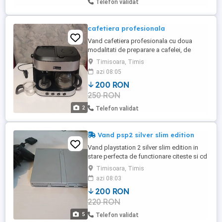
Telefon validat
cafetiera profesionala
Vand cafetiera profesionala cu doua
modalitati de preparare a cafelei, de
asemenea poate prepara spuma de lapte
Timisoara, Timis
pentru diverse combinatii de preparare.
azi 08:05
200 RON
250 RON
2
Telefon validat
Vand psp2 silver slim edition
Vand playstation 2 silver slim edition in
stare perfecta de functionare citeste si cd
si dvd accept orice proba inainte de
Timisoara, Timis
achizitionare pentru cei care
azi 08:03
doresc.predare personala Timisoara sau
200 RON
curier in tara.pentru cei din tara proba se
220 RON
face video wassap.se vinde ce se vede in
poze consola+joistic daca ...
5
Telefon validat