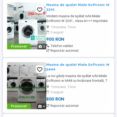
Masina de spalat Miele Softronic W
2241
Vindem mașina de spălat rufe Miele
Softronic W 2241 , clasa A+++ importata
din Germania in stare perfecta de
Timisoara, Timis
functionare. Programe spălare: Fierbere
5 august
spălare rufe bumbac Spălare bumbac
900 RON
ecologic Spălare rufe usoare Spălare rufe
fine Program expres 30 minute Spălare
Telefon validat
Promovat
2
rufe lână Spălare manuală Program ...
Repostat automat
Masina de spalat Miele Softronic W
6444
La noi găsiți mașina de spălat rufe Miele
Softronic w 6444 cu încărcare frontală, 7
kg , 1400 rpm, aduse din Germania în stare
Timisoara, Timis
perfectă de funcționare. Programe
4 august
spălare: - Spălare rufe bumbac - Spălare
800 RON
rufe ușoare - Spălare rufe sintetice -
Spălare rufe lână - Spălare mătase
Repostat automat
Promovat
4
(manuală) - Program scurt - ...