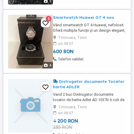
5
lei Poza 6 Biclete copii ...
Smartwatch Huawei GT 4 nou
3
Vând smartwatch GT 4 Huawei, nefolosit.
Oferă multiple funcții și un design elegant,
perfect pentru a-ți îmbunătăți stilul de
Timisoara, Timis
viață. Poate fi folosit pentru monitorizarea
azi 08:07
activității tale zilnice și pentru a te conecta
600 RON
cu notificările de pe telefon. Se poate
conecta și la IPhone, este rezistent la apă.
Telefon validat
Ceasul ...
4
Distrugator documente Tocator
hartie ADLER
Vand 2 buc Distrugator documente
tocator de hartie Adler AD 1037b 6 coli de
hartie A4 simultan (80 g m2) Negru - AD
Timisoara, Timis
1037b Au fost achizitionate in februarie
azi 08:07
2026.Au garantie 24 luni,pana in februarie
200 RON
2028! Pret pentru 2 buc 400 RON;pentru 1
230 RON
buc 230 RON Asigur livrare personala in
Arad. Posibil de asemenea ...