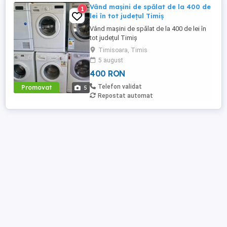
Vând mașini de spălat de la 400 de
1
lei în tot județul Timiș
Vând mașini de spălat de la 400 de lei în
tot județul Timiș
Timisoara, Timis
5 august
400 RON
Telefon validat
Promovat
5
Repostat automat