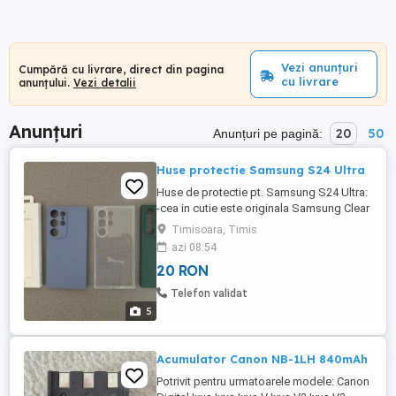
Vezi anunțuri
Cumpără cu livrare, direct din pagina
cu livrare
anunțului.
Vezi detalii
Anunțuri
20
50
Anunțuri pe pagină:
Huse protectie Samsung S24 Ultra
Huse de protectie pt. Samsung S24 Ultra:
-cea in cutie este originala Samsung Clear
Case noua, nefolosita. 50lei -celelalte 3
Timisoara, Timis
(transparenta , verde, albastra) sunt 20lei
azi 08:54
bucata
20 RON
Telefon validat
5
Acumulator Canon NB-1LH 840mAh
Potrivit pentru urmatoarele modele: Canon