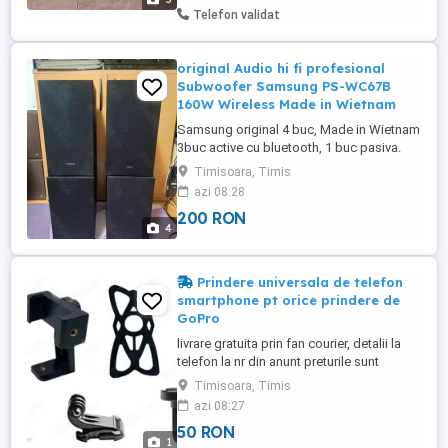
autonom fara curent, cu acumulatorul
Telefon validat
congelabil inclus ...
original Audio hi fi profesional
Subwoofer Samsung PS-WC67B
160W Wireless Made in Wietnam
Samsung original 4 buc, Made in Wietnam
3buc active cu bluetooth, 1 buc pasiva.
Pret bucata subwoofer activ = 200 Lei Pret
Timisoara, Timis
bucata subwoofer pasiv = 150 Lei
azi 08:28
ATENTIE ! Cele Wireless Bluetooth se
200 RON
conecteaza DOAR cu sistemele Soundbar
4
Samsung ce au si ele Bluetooth pt paring.
NU se conecteaza la telefon ...
Prindere universala de telefon
smartphone pt orice prindere de
GoPro
livrare gratuita prin fan courier, detalii la
telefon la nr din anunt preturile sunt
negociabile la comenzile de peste 250 lei
Timisoara, Timis
toate produsele sunt noi prindere
azi 08:27
universala de telefon smartphone pentru
50 RON
orice prindere pentru camerele Gopro sau
1