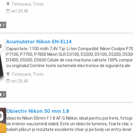
Timisoara, Timis
ieri 20:40
5
Acumulator Nikon EN-EL14
Capacitate: 1100 mAh 7,4V Tip: Li-Ion Compatibil: Nikon Coolpix P7
P7100, P7700, P7800 Nikon SLR D3100, D3200, D5100, D5200, D530
D3400, D5500, D5600 Celule de cea mai buna calitate 100% compati
cu originalul Contine toate sistemele electronice de siguranta ale
acumulatorilor originali Indeplineste ...
Timisoara, Timis
ieri 20:40
1
Obiectiv Nikon 50 mm 1.8
obiectiv Nikon 50mm f 1.8 AF-S Nikkor, ideal pentru portrete, fotogr
de interior sau lumină slabă. Este un obiectiv luminos, foarte clar, 
bokeh plăcut și rezultate excelente chiar și pe body-uri entry-level.