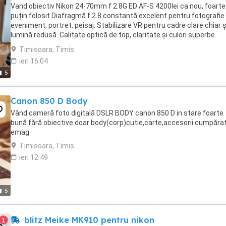
Vand obiectiv Nikon 24-70mm f 2.8G ED AF-S 4200lei ca nou, foarte
puțin folosit Diafragmă f 2.8 constantă excelent pentru fotografie
eveniment, portret, peisaj. Stabilizare VR pentru cadre clare chiar și
lumină redusă. Calitate optică de top, claritate și culori superbe.
Obiectivul ...
Timisoara, Timis
ieri 16:04
5
Canon 850 D Body
Vând cameră foto digitală DSLR BODY canon 850 D in stare foarte
bună fără obiective doar body(corp)cutie,carte,accesorii cumpăra
emag
Timisoara, Timis
ieri 12:49
5
blitz Meike MK910 pentru nikon
1