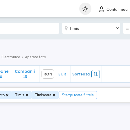
ane
Companii
RON
EUR
Sortează
Contul meu
13
Electronice
Aparate foto
oane
Companii
RON
EUR
Sortează
0
13
oto
Timis
Timisoara
Șterge toate filtrele