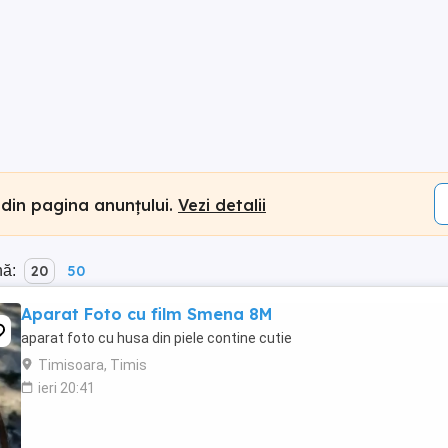
 din pagina anunțului.
Vezi detalii
nă:
20
50
Aparat Foto cu film Smena 8M
aparat foto cu husa din piele contine cutie
Timisoara, Timis
ieri 20:41