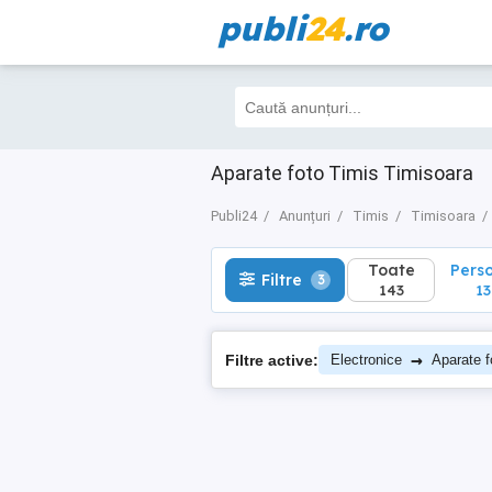
publi
24
.ro
Toate
Perso
Filtre
3
143
130
Aparate foto Timis Timisoara
Publi24
Anunțuri
Timis
Timisoara
Toate
Pers
Filtre
3
143
13
→
Filtre active:
Electronice
Aparate f