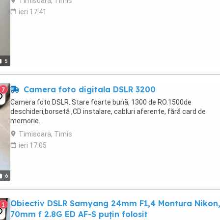
Timisoara, Timis
ieri 17:41
5
Camera foto digitala DSLR 3200
7
Camera foto DSLR. Stare foarte bună, 1300 de RO.1500de
deschideri,borsetă ,CD instalare, cabluri aferente, fără card de
memorie.
Timisoara, Timis
ieri 17:05
6
Obiectiv DSLR Samyang 24mm F1,4 Montura Nikon
1
70mm f 2.8G ED AF-S puțin folosit