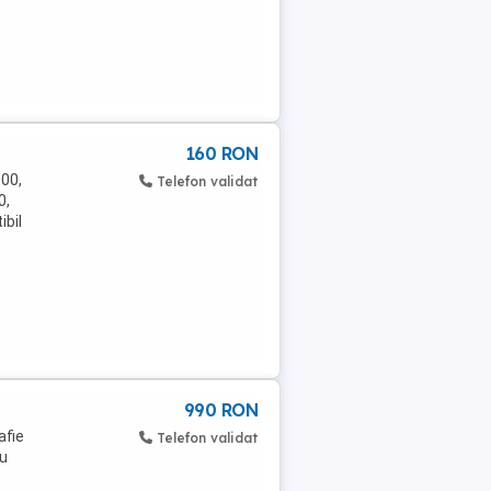
160 RON
000,
Telefon validat
0,
bil
990 RON
afie
Telefon validat
cu