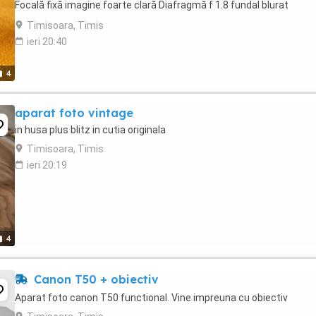
Focală fixă imagine foarte clară Diafragmă f 1.8 fundal blurat
profesionist (bokeh) ...
Timisoara, Timis
ieri 20:40
4
aparat foto vintage
in husa plus blitz in cutia originala
Timisoara, Timis
ieri 20:19
4
Canon T50 + obiectiv
Aparat foto canon T50 functional. Vine impreuna cu obiectiv