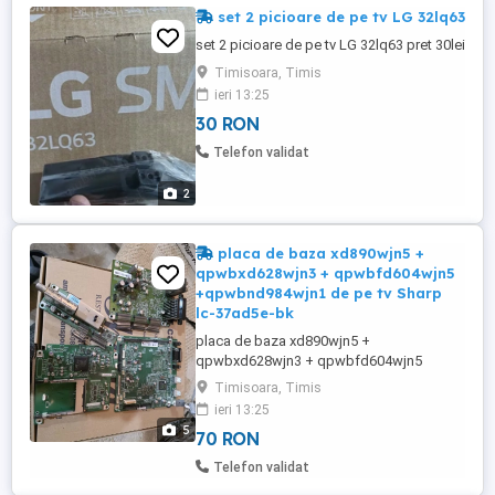
set 2 picioare de pe tv LG 32lq63
set 2 picioare de pe tv LG 32lq63 pret 30lei
Timisoara, Timis
ieri 13:25
30 RON
Telefon validat
2
placa de baza xd890wjn5 +
qpwbxd628wjn3 + qpwbfd604wjn5
+qpwbnd984wjn1 de pe tv Sharp
lc-37ad5e-bk
placa de baza xd890wjn5 +
qpwbxd628wjn3 + qpwbfd604wjn5
+qpwbnd984wjn1 de pe tv Sharp lc-
Timisoara, Timis
37ad5e-bk pret 70lei
ieri 13:25
5
70 RON
Telefon validat