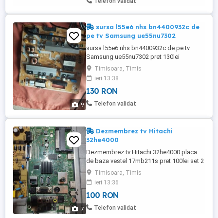
Telefon validat
sursa l55e6 nhs bn4400932c de
pe tv Samsung ue55nu7302
sursa l55e6 nhs bn4400932c de pe tv
Samsung ue55nu7302 pret 130lei
Timisoara, Timis
ieri 13:38
130 RON
Telefon validat
9
Dezmembrez tv Hitachi
32he4000
Dezmembrez tv Hitachi 32he4000 placa
de baza vestel 17mb211s pret 100lei set 2
difuzoare 8ohm 12w 30079437 pret 30lei
Timisoara, Timis
ieri 13:36
100 RON
Telefon validat
7