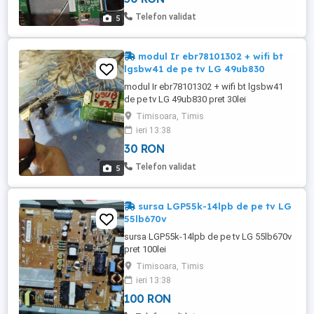
Telefon validat
5
modul Ir ebr78101302 + wifi bt
lgsbw41 de pe tv LG 49ub830
modul Ir ebr78101302 + wifi bt lgsbw41
de pe tv LG 49ub830 pret 30lei
Timisoara, Timis
ieri 13:38
30 RON
Telefon validat
5
sursa LGP55k-14lpb de pe tv LG
55lb670v
sursa LGP55k-14lpb de pe tv LG 55lb670v
pret 100lei
Timisoara, Timis
ieri 13:38
100 RON