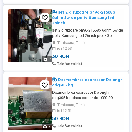
set 2 difuzoare bn96-21668b
6ohm 5w de pe tv Samsung led
26inch
set 2 difuzoare bn96-21668b 6ohm 5w de
pe tv Samsung led 26inch pret 30lei
Timisoara, Timis
ieri 12:53
30 RON
7
Telefon validat
Dezmembrez expressor Delonghi
edg305.bg
Dezmembrez expressor Delonghi
edg305.bg placa comanda 1080-30-
minime-mbo-3-6-1 pret 40lei rezistenta
Timisoara, Timis
incalzire pret 30lei cablu alimentare cu
ieri 12:51
sigurante termice pret 15lei capac pastila
50 RON
pret 10lei recipient apa pret 10lei pompa
apa ceme-ulka model ep5gw 48w pret
Telefon validat
5
50lei