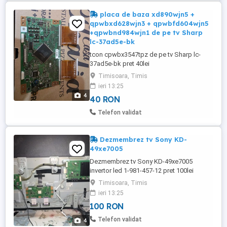
placa de baza xd890wjn5 +
qpwbxd628wjn3 + qpwbfd604wjn5
+qpwbnd984wjn1 de pe tv Sharp
lc-37ad5e-bk
tcon cpwbx3547tpz de pe tv Sharp lc-
37ad5e-bk pret 40lei
Timisoara, Timis
ieri 13:25
4
40 RON
Telefon validat
Dezmembrez tv Sony KD-
49xe7005
Dezmembrez tv Sony KD-49xe7005
invertor led 1-981-457-12 pret 100lei
suport talpa picior pret 50lei placa de
Timisoara, Timis
baza 1-981-926-22 pret 250lei set 2
ieri 13:25
difuzoare 1-859-227-21 8ohm 10w pret
100 RON
30lei
Telefon validat
4