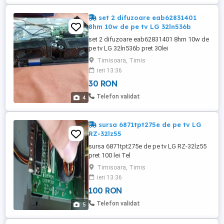
set 2 difuzoare eab62831401
8hm 10w de pe tv LG 32ln536b
set 2 difuzoare eab62831401 8hm 10w de
pe tv LG 32ln536b pret 30lei
Timisoara, Timis
ieri 13:36
30 RON
Telefon validat
4
sursa 6871tpt275e de pe tv LG
RZ-32lz55
sursa 6871tpt275e de pe tv LG RZ-32lz55
pret 100 lei Tel
Timisoara, Timis
ieri 13:36
100 RON
Telefon validat
5