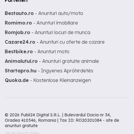
Parteneri
Bestauto.ro
- Anunturi auto/moto
Romimo.ro
- Anunturi imobiliare
Romjob.ro
- Anunturi locuri de munca
Cazare24.ro
- Anunturi cu oferte de cazare
Bestbike.ro
- Anunturi moto
Animalutul.ro
- Anunturi gratuite animale
Startapro.hu
- Ingyenes Apróhirdetés
Quoka.de
- Kostenlose Kleinanzeigen
© 2026 Publi24 Digital S.R.L. | Bulevardul Dacia nr 34,
Oradea 410346, Romania | Tax ID: RO20201084 -
site de
anunturi gratuite
26.08.06.c0c206c