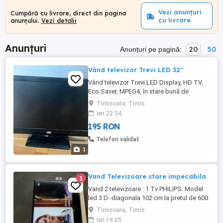
Vezi anunțuri
Cumpără cu livrare, direct din pagina
cu livrare
anunțului.
Vezi detalii
Anunțuri
20
50
Anunțuri pe pagină:
Vând televizor Trevi LED 32"
Vând televizor Trevi LED Display, HD TV,
Eco Saver, MPEG4, în stare bună de
funcționare. Caracteristici: Ecran LED 32
Timisoara, Timis
inch HD TV Eco Saver (consum redus de
ieri 22:34
energie) MPEG4 Suport de masă inclus
195 RON
Preț: 195 Roni Timișoara Relații la telefon
Telefon validat
1
Vand Televizoare stare impecabila
3
Vand 2 televizoare : 1 Tv PHILIPS. Model
led 3 D -diagonala 102 cm la pretul de 600
lei 1 TV PHILIPS Model led cu o diagonala
Timisoara, Timis
de 80 cm la pretul de 400ei Daca le
ieri 19:05