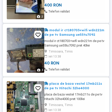
cumperi amandoua le dau la 900 fix
400 RON
Telefon validat
2
modul ir ct180703+wifi wdn221m
de pe tv Samsung ue55tu7092
modul ir ct180703+wifi wdn221m de pe tv
Samsung ue55tu7092 pret 40lei
Timisoara, Timis
ieri 13:38
40 RON
Telefon validat
3
placa de baza vestel 17mb211s
de pe tv Hitachi 32he4000
placa de baza vestel 17mb211s de pe tv
Hitachi 32he4000 pret 100lei
Timisoara, Timis
ieri 13:38