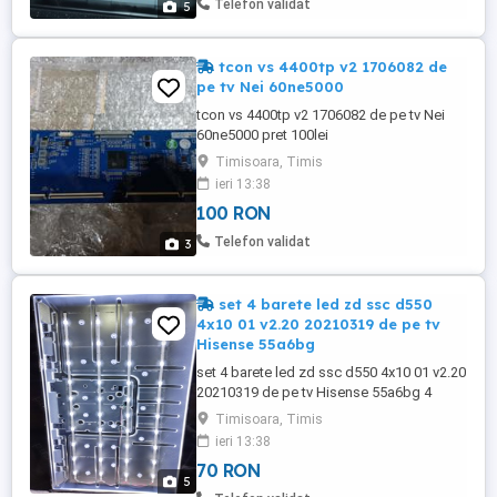
Telefon validat
5
tcon vs 4400tp v2 1706082 de
pe tv Nei 60ne5000
tcon vs 4400tp v2 1706082 de pe tv Nei
60ne5000 pret 100lei
Timisoara, Timis
ieri 13:38
100 RON
Telefon validat
3
set 4 barete led zd ssc d550
4x10 01 v2.20 20210319 de pe tv
Hisense 55a6bg
set 4 barete led zd ssc d550 4x10 01 v2.20
20210319 de pe tv Hisense 55a6bg 4
barete cu 10 leduri si lungime 106cm pret
Timisoara, Timis
70lei
ieri 13:38
70 RON
5