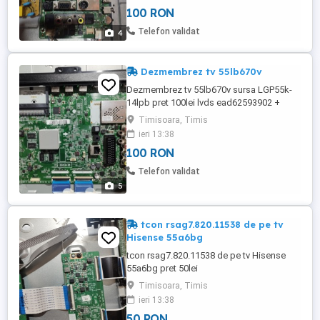
100 RON
Telefon validat
4
Dezmembrez tv 55lb670v
Dezmembrez tv 55lb670v sursa LGP55k-
14lpb pret 100lei lvds ead62593902 +
ead62593901 pret 30lei set 3 difuzoare 2
Timisoara, Timis
8ohm 10w eab62829101 + 1 10ohm
ieri 13:38
10weab63030701 pret 40lei
100 RON
Telefon validat
5
tcon rsag7.820.11538 de pe tv
Hisense 55a6bg
tcon rsag7.820.11538 de pe tv Hisense
55a6bg pret 50lei
Timisoara, Timis
ieri 13:38
50 RON