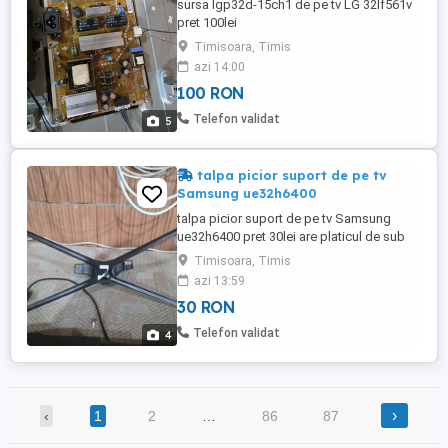
sursa lgp32d-15ch1 de pe tv LG 32lf561v
pret 100lei
Timisoara, Timis
azi 14:00
100 RON
Telefon validat
5
talpa picior suport de pe tv
Samsung ue32h6400
talpa picior suport de pe tv Samsung
ue32h6400 pret 30lei are platicul de sub
suport rupt dar nu afecteaza si nu se vede
Timisoara, Timis
azi 13:59
30 RON
Telefon validat
4
›
‹
1
2
…
86
87