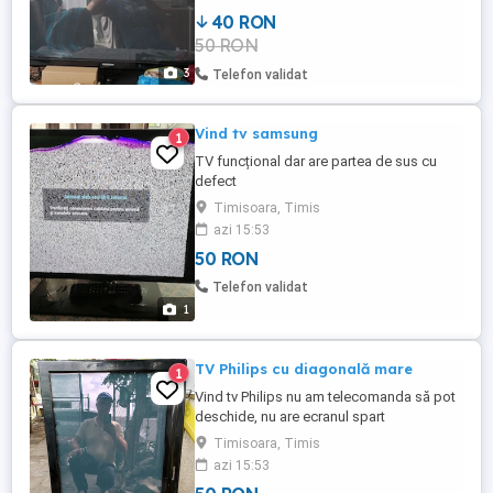
40 RON
50 RON
3
Telefon validat
Vind tv samsung
1
TV funcțional dar are partea de sus cu
defect
Timisoara, Timis
azi 15:53
50 RON
Telefon validat
1
TV Philips cu diagonală mare
1
Vind tv Philips nu am telecomanda să pot
deschide, nu are ecranul spart
Timisoara, Timis
azi 15:53