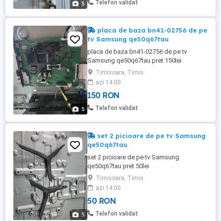
Telefon validat
5
placa de baza bn41-02756 de pe
tv Samsung qe50q67tau
placa de baza bn41-02756 de pe tv
Samsung qe50q67tau pret 150lei
Timisoara, Timis
azi 14:00
150 RON
Telefon validat
5
set 2 picioare de pe tv Samsung
qe50q67tau
set 2 picioare de pe tv Samsung
qe50q67tau pret 50lei
Timisoara, Timis
azi 14:00
50 RON
Telefon validat
5