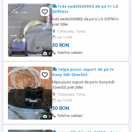
lvds ead63265802 de pe tv LG
32lf561v
lvds ead63265802 de pe tv LG 32lf561v
pret 30lei
Timisoara, Timis
azi 14:00
30 RON
Telefon validat
5
talpa picior suport de pe tv
Sony Kdl-32ex302
talpa picior suport de pe tv Sony Kdl-
32ex302 pret 30lei
Timisoara, Timis
azi 14:00
30 RON
Telefon validat
5