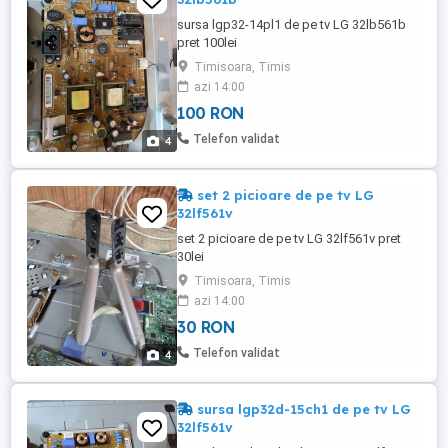
sursa lgp32-14pl1 de pe tv LG 32lb561b
pret 100lei
Timisoara, Timis
azi 14:00
100 RON
Telefon validat
4
set 2 picioare de pe tv LG
32lf561v
set 2 picioare de pe tv LG 32lf561v pret
30lei
Timisoara, Timis
azi 14:00
30 RON
Telefon validat
4
sursa lgp32d-15ch1 de pe tv LG
32lf561v