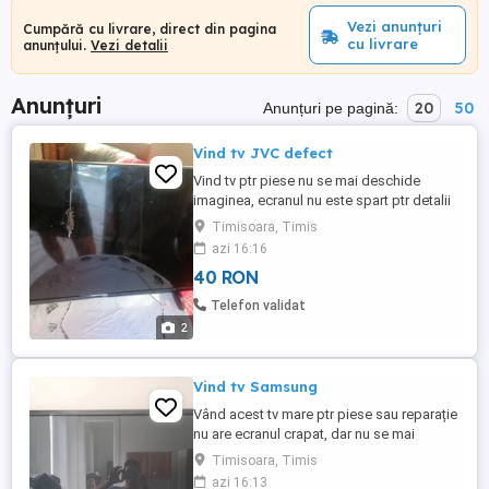
Vezi anunțuri
Cumpără cu livrare, direct din pagina
cu livrare
anunțului.
Vezi detalii
Anunțuri
20
50
Anunțuri pe pagină:
Vind tv JVC defect
Vind tv ptr piese nu se mai deschide
imaginea, ecranul nu este spart ptr detalii
vă rog să mă contactați mulțumesc
Timisoara, Timis
azi 16:16
40 RON
Telefon validat
2
Vind tv Samsung
Vând acest tv mare ptr piese sau reparație
nu are ecranul crapat, dar nu se mai
deschide imaginea
Timisoara, Timis
azi 16:13