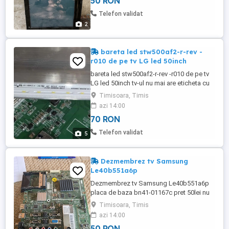
50 RON
Telefon validat
2
bareta led stw500af2-r-rev -
r010 de pe tv LG led 50inch
bareta led stw500af2-r-rev -r010 de pe tv
LG led 50inch tv-ul nu mai are eticheta cu
modelul pret 70lei
Timisoara, Timis
azi 14:00
70 RON
Telefon validat
5
Dezmembrez tv Samsung
Le40b551a6p
Dezmembrez tv Samsung Le40b551a6p
placa de baza bn41-01167c pret 50lei nu
cunosc starea lor set 2 difuzoare bn96-
Timisoara, Timis
09463c 8ohm 10w pret 30lei sursa bn44-
azi 14:00
00264c pret 50lei tcon fhd60c4lv1.1 pret
50 RON