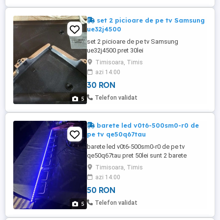
set 2 picioare de pe tv Samsung
ue32j4500
set 2 picioare de pe tv Samsung
ue32j4500 pret 30lei
Timisoara, Timis
azi 14:00
30 RON
Telefon validat
5
barete led v0t6-500sm0-r0 de
pe tv qe50q67tau
barete led v0t6-500sm0-r0 de pe tv
qe50q67tau pret 50lei sunt 2 barete
Timisoara, Timis
azi 14:00
50 RON
Telefon validat
5