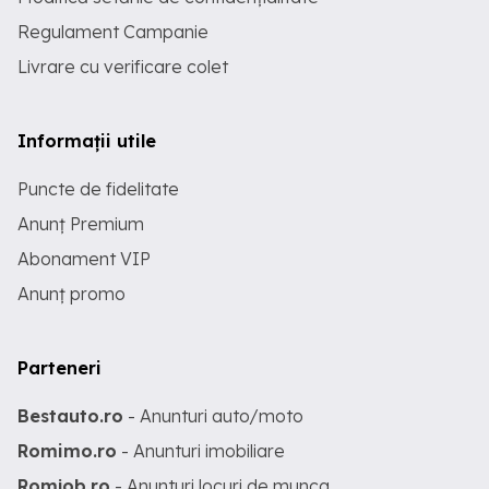
Regulament Campanie
Livrare cu verificare colet
Informații utile
Puncte de fidelitate
Anunț Premium
Abonament VIP
Anunț promo
Parteneri
Bestauto.ro
- Anunturi auto/moto
Romimo.ro
- Anunturi imobiliare
Romjob.ro
- Anunturi locuri de munca