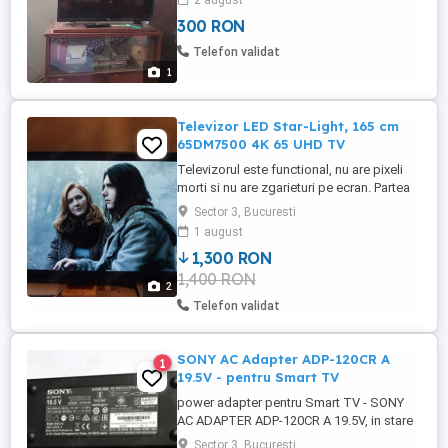
2 august
300 RON
Telefon validat
1
Televizor LED Star-Light, 165 cm
65DM7500 4K 65 UHD TV
Televizorul este functional, nu are pixeli
morti si nu are zgarieturi pe ecran. Partea
de smart este depasita dar se poate
Sector 3, Bucuresti
folosi cu un google chromecast, tv box
1 august
sau ca TV direct cu cablu, cu sau fara
1,300 RON
card CI+ sau cutie HD 4k de la digi.
1,400 RON
Personal l-am folosit cu un PC doar pentru
2
filme, a fost folosit ...
Telefon validat
SONY AC Adapter ADP-120CR A
1
19.5V - pentru Smart TV
power adapter pentru Smart TV - SONY
AC ADAPTER ADP-120CR A 19.5V, in stare
de functionare. Poze reale. Pretul este fix.
Sector 3, Bucuresti