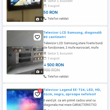
Sector 3, Bucuresti
cinema, dvd-uri, masini de spalat, etc.
4 august
Pretul exact este in functie de distanta
50 RON
unde va avea loc montajul, diagonala, cu
suportul dvs sau am meu, etc. Pentru
Telefon validat
5
detalii suplimentare legate ...
Televizor LCD Samsung, diagonală
80 centimetri
Televizor LCD Samsung,stare foarte bună
de funcționare, 2 mufe euroscart, mufe
jack-uri.
Sector 3, Bucuresti
3 august
500 RON
900 RON
6
Telefon validat
Televizor Legend EE-T24, LED, HD,
1
61cm, negru, aproape nefolosit
Il vand pt. ca am primit cadou unul cu
diagonala mai mare CARACTERISTICI
GENERALE Tip : HD Ready Tip TV : Non