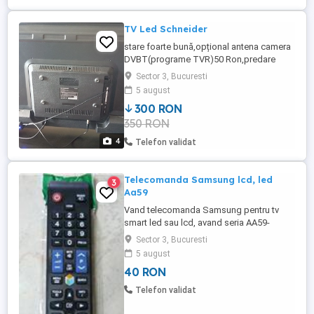
TV Led Schneider
stare foarte bună,opțional antena camera
DVBT(programe TVR)50 Ron,predare
personală
Sector 3, Bucuresti
5 august
300 RON
350 RON
4
Telefon validat
Telecomanda Samsung lcd, led
3
Aa59
Vand telecomanda Samsung pentru tv
smart led sau lcd, avand seria AA59-
00594A. Functioneaza pe mai multe
Sector 3, Bucuresti
modele, inclusiv tv plasma si dvd blue-ray.
5 august
Nu fac schimburi !
40 RON
Telefon validat