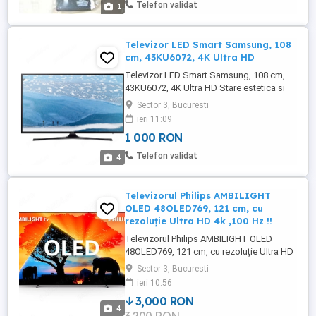
Telefon validat
1
Televizor LED Smart Samsung, 108
cm, 43KU6072, 4K Ultra HD
Televizor LED Smart Samsung, 108 cm,
43KU6072, 4K Ultra HD Stare estetica si
de functionare impecabila!
Sector 3, Bucuresti
ieri 11:09
1 000 RON
Telefon validat
4
Televizorul Philips AMBILIGHT
OLED 48OLED769, 121 cm, cu
rezoluție Ultra HD 4k ,100 Hz !!
Televizorul Philips AMBILIGHT OLED
48OLED769, 121 cm, cu rezoluție Ultra HD
4K și tehnologie Smart TV, este perfect
Sector 3, Bucuresti
pentru experiențe de vizionare captivante.
ieri 10:56
Beneficiază de Ambilight pentru o
3,000 RON
atmosferă cinematică și de 100Hz pentru
4
imagini fluide și clare. Procesor P5 AI