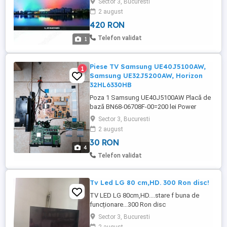
Sector 3, Bucuresti
Smart TV VIDEO Diagonala ecran (cm) : 61
2 august
Tip display : LED Rezolutie : 1366 x 768
420 RON
pixeli Timp de raspuns : 6.5 ms Aspect
imagine : 16:9 Rezolutie ecran (pixeli) :
Telefon validat
1
1366 x 768 Unghi de vizibilitate ...
Piese TV Samsung UE40J5100AW,
1
Samsung UE32J5200AW, Horizon
32HL6330HB
Poza 1 Samsung UE40J5100AW Placă de
bază BN68-06708F-00=200 lei Power
Button Switch Supply BN41-02149A +
Sector 3, Bucuresti
receiver UH5000_SW=70lei Sursa
2 august
BN4400698A=170 lei T-CON ZA 56040=150
30 RON
lei Banda pamblica LVDS BN96-
4
27044N=50 lei Cabluri pamblică T-CON
Telefon validat
BN96-30783B=50 lei Difuzoare BN96-
30335A=50 lei Poza 2 Samsung ...
Tv Led LG 80 cm,HD. 300 Ron disc!
TV LED LG 80cm,HD....stare f buna de
funcționare...300 Ron disc
Sector 3, Bucuresti