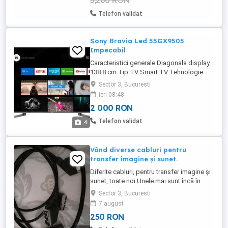
3,200 RON
Perfect Picture; Platforma inteligenta ...
Telefon validat
Sony Bravia Led 55GX9505
Impecabil
Caracteristici generale Diagonala display
138.8 cm Tip TV Smart TV Tehnologie
display LED Tehnologie speciala HDR
Sector 3, Bucuresti
Claritate imagine 4K An aparitie 2019
ieri 08:48
Culoare Negru Interfata 1 x RJ-45 1 x Jack
2 000 RON
3.5 mm 4 x HDMI 1 x RF 3 x USB 1 x S PDIF
1 x Composite In Sistem de operare
Telefon validat
4
Android Aplicatii Video Streaming
YouTube Netflix HBO ...
Vând diverse cabluri pentru
transfer imagine și sunet.
Diferite cabluri, pentru transfer imagine și
sunet, toate noi.Unele mai sunt încă în
ambalajul original. Preț mic-toate la
Sector 3, Bucuresti
250roni.
7 august
250 RON