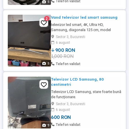
Telefon validat
5
Vand televizor led smart samsung
2
televizor led smart, 4K, Ultra HD,
Samsung, diagonala 125 cm, model
UE50KU6092U. Functioneaza impecabil,
Sector 3, Bucuresti
telecomanda originala, nu prezinta
6 august
zgarieturi, nu prezinta lovituri, este foarte
900 RON
bine intretinut.
1,000 RON
5
Telefon validat
Televizor LCD Samsung, 80
centimetri
Televizor LCD Samsung, stare foarte bună
de funcționare.
Sector 3, Bucuresti
6 august
600 RON
Telefon validat
5