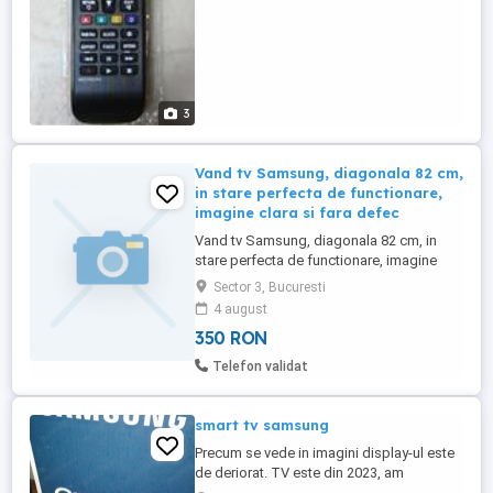
3
Vand tv Samsung, diagonala 82 cm,
in stare perfecta de functionare,
imagine clara si fara defec
Vand tv Samsung, diagonala 82 cm, in
stare perfecta de functionare, imagine
clara si fara defecte de rezolutie, non-
Sector 3, Bucuresti
smart
4 august
350 RON
Telefon validat
smart tv samsung
Precum se vede in imagini display-ul este
de deriorat. TV este din 2023, am
totul,inclusiv cutia originala. Nu trimit in