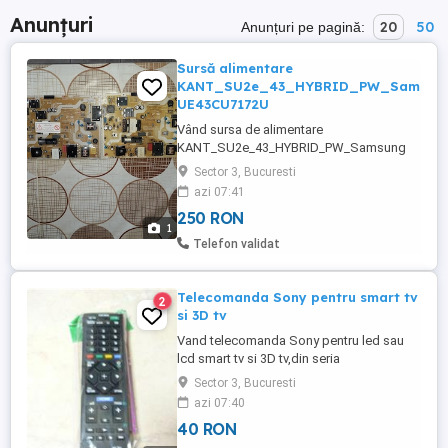
Anunțuri
20
50
Anunțuri pe pagină:
Sursă alimentare
KANT_SU2e_43_HYBRID_PW_Samsun
UE43CU7172U
Vând sursa de alimentare
KANT_SU2e_43_HYBRID_PW_Samsung
UE43CU7172U nouă si nefolosită. Am
Sector 3, Bucuresti
cumpărat-o pentru Tv Smart Samsung UE
azi 07:41
43AU7172, intrucât sursa veche avea multe
250 RON
piese arse, iar cei din service mi-au spus că nu
1
mai poate fi reparată. După montarea sursei, tv
Telefon validat
a pornit, dar cei din service au ...
Telecomanda Sony pentru smart tv
2
si 3D tv
Vand telecomanda Sony pentru led sau
lcd smart tv si 3D tv,din seria
R450,R550,R600 (vedeti foto).
Sector 3, Bucuresti
azi 07:40
40 RON