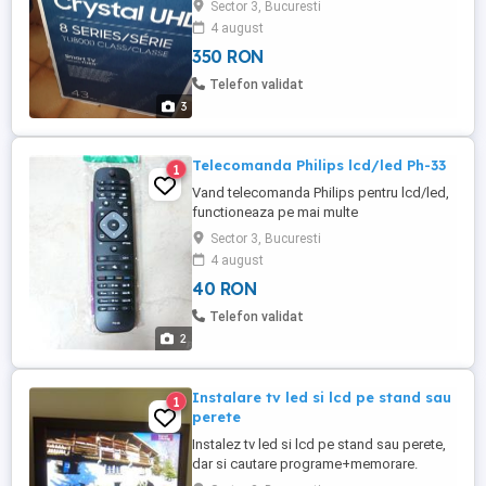
Sector 3, Bucuresti
provincie decat cu plata transportului in
4 august
avans. Prefer predare personala in
350 RON
Bucuresti
Telefon validat
3
Telecomanda Philips lcd/led Ph-33
1
Vand telecomanda Philips pentru lcd/led,
functioneaza pe mai multe
modele,inclusiv cele smart. Am testat-o pe
Sector 3, Bucuresti
lcd 32Pfl 3017 si functioneaza perfect
4 august
totul (inclusiv meniu,Av).
40 RON
Telefon validat
2
Instalare tv led si lcd pe stand sau
1
perete
Instalez tv led si lcd pe stand sau perete,
dar si cautare programe+memorare.
Instalez si receivere, sisteme home