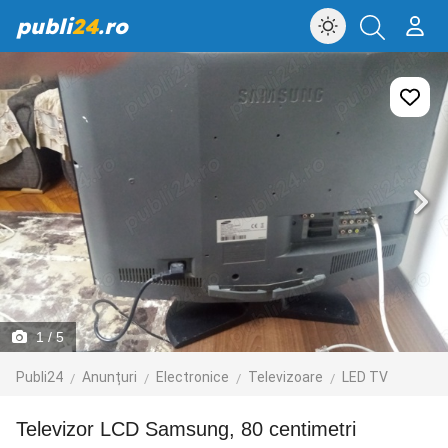
publi
24
.ro
1
/ 5
Publi24
Anunțuri
Electronice
Televizoare
LED TV
Televizor LCD Samsung, 80 centimetri