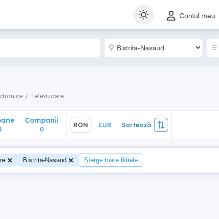
ane
Companii
RON
EUR
Sortează
Contul meu
0
ctronice
Televizoare
oane
Companii
RON
EUR
Sortează
8
0
re
Bistrita-Nasaud
Șterge toate filtrele