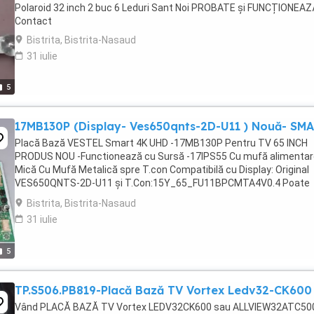
Polaroid 32 inch 2 buc 6 Leduri Sant Noi PROBATE și FUNCȚIONEA
Contact
Bistrita, Bistrita-Nasaud
31 iulie
5
17MB130P (Display- Ves650qnts-2D-U11 ) Nouă- SM
Placă Bază VESTEL Smart 4K UHD -17MB130P Pentru TV 65 INCH
PRODUS NOU -Functionează cu Sursă -17IPS55 Cu mufă alimentar
Mică Cu Mufă Metalică spre T.con Compatibilă cu Display: Original
VES650QNTS-2D-U11 și T.Con:15Y_65_FU11BPCMTA4V0.4 Poate
Functiona si cu Display: -VES650QNTL-2D-U32 Cu RESOFTARE. ...
Bistrita, Bistrita-Nasaud
31 iulie
5
TP.S506.PB819-Placă Bază TV Vortex Ledv32-CK600
Vând PLACĂ BAZĂ TV Vortex LEDV32CK600 sau ALLVIEW32ATC50