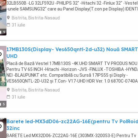
32LB550B -LG 32LF592U -PHILIPS 32" -Hitachi 32 -Finlux 32" -Vestel
-unele SAMSUNG32" care au Panel Display(T.con pe Display) IDENT
PROVINE DINTR-UN TV JVC 32" cu ...
Bistrita, Bistrita-Nasaud
31 iulie
9
17MB130S(Display- Ves650qntl-2d-u32) Nouă SMART
UHD
Placă de Bază Vestel 17MB130S -4K UHD SMART TV PRODUS NOU
Pentru TV 65 INCH -Hitachi -Horizon -JVS -FINLUX -TOSHIBA -HYNDA
NEI -BLAUPUNKT etc. Compatibilă cu Sursă 17IPS55 și Disply -
VES650QNTL-2D-U32 și T.Con- V17-UHD HDR Ver. 1.0 6870C-0740A
Provine dintr-un TV cu Displayul spart în MAGAZIN ...
Bistrita, Bistrita-Nasaud
31 iulie
5
Barete led-MX3dD06-zc22AG-16E(pentru Tv PolRoi
32inc
BARETE Led MX32D06-ZC22AG-16E (303MX-320053-E) Pentru Tv