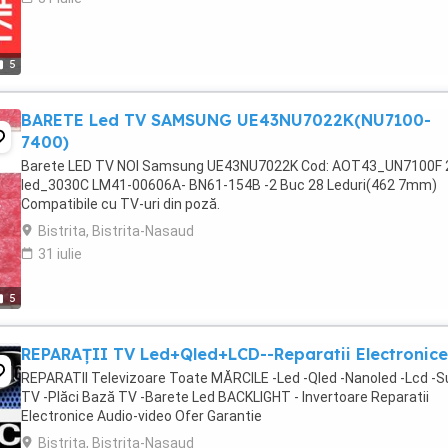
5
BARETE Led TV SAMSUNG UE43NU7022K(NU7100-
7400)
Barete LED TV NOI Samsung UE43NU7022K Cod: AOT43_UN7100F 
led_3030C LM41-00606A- BN61-154B -2 Buc 28 Leduri(462 7mm)
Compatibile cu TV-uri din poză.
Bistrita, Bistrita-Nasaud
31 iulie
5
REPARAȚII TV Led+Qled+LCD--Reparatii Electronice
REPARATII Televizoare Toate MĂRCILE -Led -Qled -Nanoled -Lcd -S
TV -Plăci Bază TV -Barete Led BACKLIGHT - Invertoare Reparatii
Electronice Audio-video Ofer Garantie
Bistrita, Bistrita-Nasaud