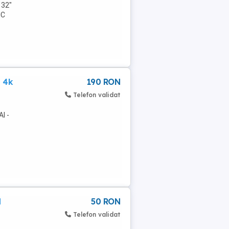
 32"
IC
 4k
190 RON
Telefon validat
I -
d
50 RON
Telefon validat