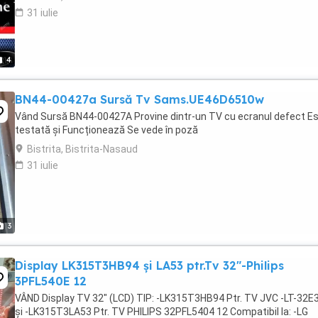
31 iulie
4
BN44-00427a Sursă Tv Sams.UE46D6510w
Vând Sursă BN44-00427A Provine dintr-un TV cu ecranul defect E
testată și Funcționează Se vede în poză
Bistrita, Bistrita-Nasaud
31 iulie
3
Display LK315T3HB94 și LA53 ptr.Tv 32"-Philips
3PFL540E 12
VÂND Display TV 32" (LCD) TIP: -LK315T3HB94 Ptr. TV JVC -LT-32
și -LK315T3LA53 Ptr. TV PHILIPS 32PFL5404 12 Compatibil la: -LG