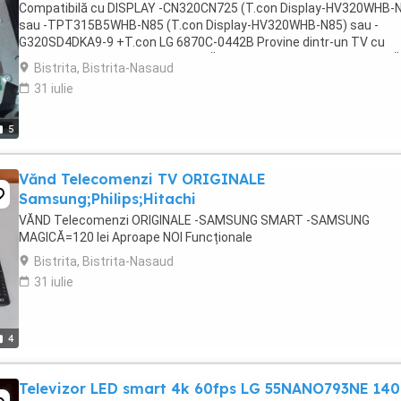
Compatibilă cu DISPLAY -CN320CN725 (T.con Display-HV320WHB-
sau -TPT315B5WHB-N85 (T.con Display-HV320WHB-N85) sau -
G320SD4DKA9-9 +T.con LG 6870C-0442B Provine dintr-un TV cu
Display-ul Defect. Se vede în POZĂ Este testată și FUNCȚIONEAZĂ .
Bistrita, Bistrita-Nasaud
31 iulie
5
Vănd Telecomenzi TV ORIGINALE
Samsung;Philips;Hitachi
VĂND Telecomenzi ORIGINALE -SAMSUNG SMART -SAMSUNG
MAGICĂ=120 lei Aproape NOI Funcționale
Bistrita, Bistrita-Nasaud
31 iulie
4
Televizor LED smart 4k 60fps LG 55NANO793NE 14