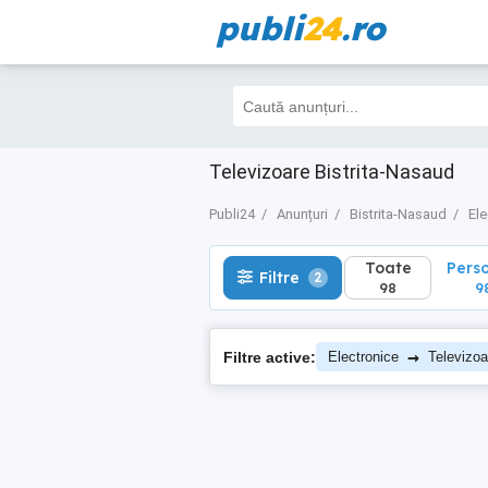
publi
24
.ro
Toate
Perso
Filtre
2
98
98
Televizoare Bistrita-Nasaud
Publi24
Anunțuri
Bistrita-Nasaud
Ele
Toate
Pers
Filtre
2
98
9
→
Filtre active:
Electronice
Televizoa