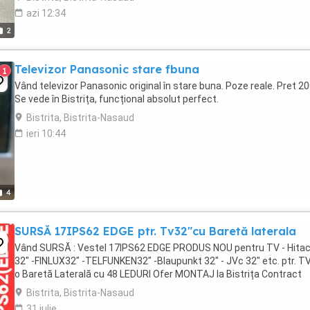
azi 12:34
2
Televizor Panasonic stare fbuna
1
Vând televizor Panasonic original în stare buna. Poze reale. Pret 200
Se vede în Bistrița, funcțional absolut perfect.
Bistrita, Bistrita-Nasaud
ieri 10:44
4
SURSĂ 17IPS62 EDGE ptr. Tv32"cu Baretă laterala
Vând SURSĂ : Vestel 17IPS62 EDGE PRODUS NOU pentru TV - Hitac
32" -FINLUX32" -TELFUNKEN32" -Blaupunkt 32" - JVc 32" etc. ptr. T
o Baretă Laterală cu 48 LEDURI Ofer MONTAJ la Bistrița Contract
Bistrita, Bistrita-Nasaud
31 iulie