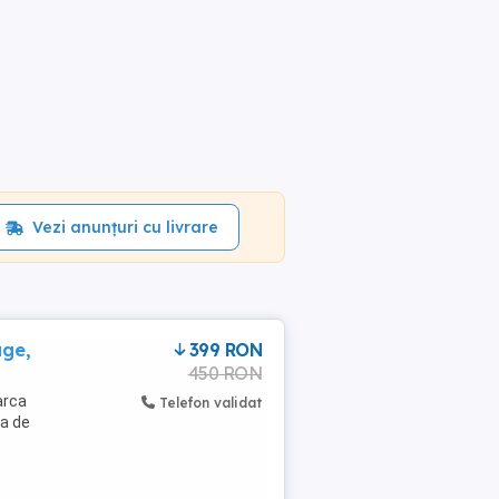
Vezi anunțuri cu livrare
age,
399 RON
450 RON
arca
Telefon validat
ra de