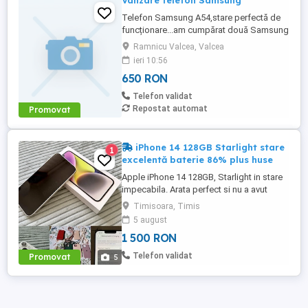
Vânzare telefon Samsung
Telefon Samsung A54,stare perfectă de
funcționare...am cumpărat două Samsung
A36...unul la vânzare
Ramnicu Valcea, Valcea
nou,garanție..nefolosit..1500 RON
ieri 10:56
650 RON
Telefon validat
Repostat automat
Promovat
iPhone 14 128GB Starlight stare
1
excelentă baterie 86% plus huse
Apple iPhone 14 128GB, Starlight in stare
impecabila. Arata perfect si nu a avut
niciodată probleme. Vine cu cutie si cablu
Timisoara, Timis
de încărcare precum si 6 huse de
5 august
protecție, doua din ele Styleash Munich cu
1 500 RON
șnur. 1400 fără huse 1500 cu huse. Nu ma
il dau mai ieftin pentru ca iau de la Flip
Telefon validat
Promovat
5
1400 pe el dar ...