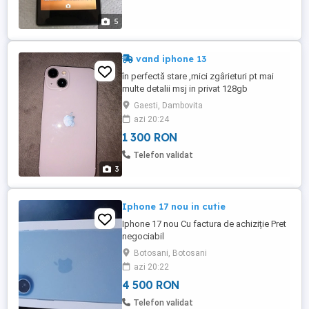
5
vand iphone 13
în perfectă stare ,mici zgârieturi pt mai
multe detalii msj in privat 128gb
Gaesti, Dambovita
azi 20:24
1 300 RON
Telefon validat
3
Iphone 17 nou in cutie
Iphone 17 nou Cu factura de achiziție Pret
negociabil
Botosani, Botosani
azi 20:22
4 500 RON
Telefon validat