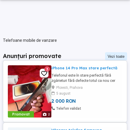
Telefoane mobile de vanzare
Anunțuri promovate
Vezi toate
iPhone 14 Pro Max stare perfectă
3
Telefonul este în stare perfectă fără
zgârieturi fără defecte totul ca nou cer
2000 de lei pe el l-am folosit doar eu este
Ploiesti, Prahova
un telefon foarte bun al ofer pentru ca l-
5 august
am înlocuit dar este în stare perfectă
2 000 RON
Telefon validat
Promovat
2