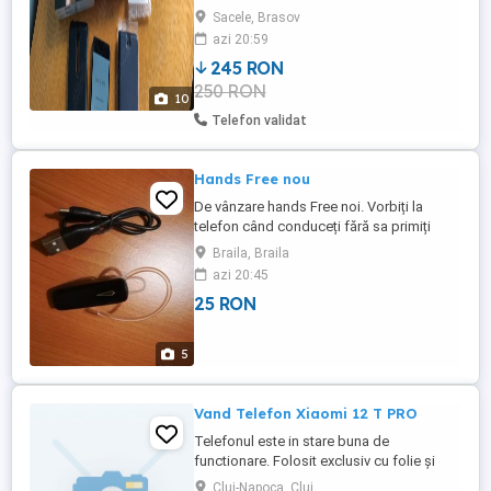
9 bateria umflata care a fost scos din
Sacele, Brasov
telefon, displayu nu e crapat dar a aparut
azi 20:59
o pata neagra , vezi poze pachetu contine:
245 RON
cutie originala cu carticele, telefon nokia 8
250 RON
ta1004 de 64gb fara baterie,husa
10
folosita,husa tip carte ...
Telefon validat
Hands Free nou
De vânzare hands Free noi. Vorbiți la
telefon când conduceți fără sa primiți
amenda.
Braila, Braila
azi 20:45
25 RON
5
Vand Telefon Xiaomi 12 T PRO
Telefonul este in stare buna de
functionare. Folosit exclusiv cu folie și
husa. Pachetul conține telefon, husa, folie
Cluj-Napoca, Cluj