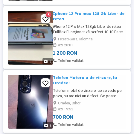
Iphone 12 Pro max 128 Gb Liber de
5
retea
iPhone 12 Pro Max 128gb Liber de rețea
FullBox Funcționează perfect 10 10 Face
ID funcțional totul original folie de sticlă
Fetesti-Gara, Ialomita
husă ,mai multe detalii la telefon.
azi 20:01
1 200 RON
Telefon validat
5
Telefon Motorola de vînzare, la
Oradea!
Telefon mobil de vînzare, ce se vede pe
poza, nu are nici un defect. Se poate
ridica ,în Oradea!
Oradea, Bihor
azi 19:52
700 RON
Telefon validat
2