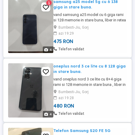
samsung a25 model 5g cu 6 138
1
giga in stare buna.
vand samsung a25 model cu 6 giga rami
si 128 memorie in stare buna, liber in retea
, totul functional.
Bumbesti-Jiu, Gorj
azi 19:29
475 RON
Telefon validat
4
oneplus nord 3 ce lite cu 8 128 giga
in stare buna.
vand oneplus nord 3 ce lite cu 8+4 giga
rami si 128 memorie in stare buna , liber in
retea.
Bumbesti-Jiu, Gorj
azi 19:28
480 RON
Telefon validat
4
Telefon Samsung S20 FE 5G