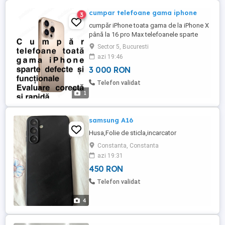
cumpar telefoane gama iphone
3
cumpăr iPhone toata gama de la iPhone X
până la 16 pro Max telefoanele sparte
defecte și funcționale ! evaluare corectă și
Sector 5, Bucuresti
rapidă !
azi 19:46
3 000 RON
Telefon validat
1
samsung A16
Husa,Folie de sticla,incarcator
Constanta, Constanta
azi 19:31
450 RON
Telefon validat
4