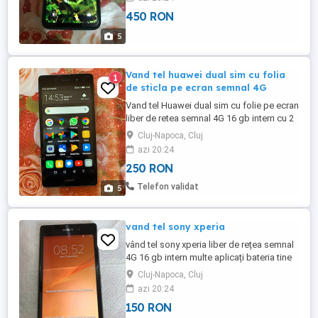
450 RON
5
Vand tel huawei dual sim cu folia
1
de sticla pe ecran semnal 4G
Vand tel Huawei dual sim cu folie pe ecran
liber de retea semnal 4G 16 gb intern cu 2
gb ram multe aplicati bateria tine bine
Cluj-Napoca, Cluj
2,3zile poze reale astept oferte dar an
azi 20:24
floresti sau cluj nu se triite an tara.tel .
250 RON
Telefon validat
5
vand tel sony xperia
vând tel sony xperia liber de rețea semnal
4G 16 gb intern multe aplicați bateria tine
bine poze reale aștept oferte dar an
Cluj-Napoca, Cluj
floresti sau cluj.
azi 20:24
150 RON