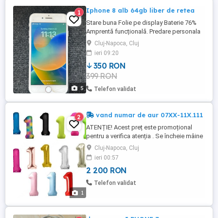
Iphone 8 alb 64gb liber de retea
1
Stare buna Folie pe display Baterie 76%
Amprentă funcțională. Predare personala
in Cluj Napoca.
Cluj-Napoca, Cluj
ieri 09:20
350 RON
399 RON
5
Telefon validat
vand numar de aur 07XX-11X.111
2
ATENȚIE! Acest preț este promoțional
pentru a verifica atenția . Se încheie mâine
la ora 19:00. Prețurile revin la forma
Cluj-Napoca, Cluj
normală începând cu 31 iulie , vineri , ora
ieri 00:57
19:00. vând numărul de telefon de
2 200 RON
Superclasa, 07XX-11X.111, prefix repetitiv
, căutat și râvnit . prețul acestui număr de
Telefon validat
tip este de 2.600 ...
1