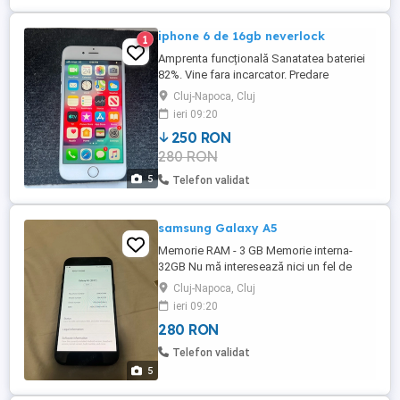
iphone 6 de 16gb neverlock
1
Amprenta funcțională Sanatatea bateriei
82%. Vine fara incarcator. Predare
personală in Cluj Napoca.
Cluj-Napoca, Cluj
ieri 09:20
250 RON
280 RON
5
Telefon validat
samsung Galaxy A5
Memorie RAM - 3 GB Memorie interna-
32GB Nu mă interesează nici un fel de
schimb! Vine fara incarcator! Predare
Cluj-Napoca, Cluj
personala in Cluj Napoca.
ieri 09:20
280 RON
Telefon validat
5