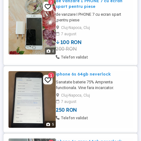
de vanzare I PHONE 7 cu ecran
2
spart pentru piese
de vanzare I PHONE 7 cu ecran spart
,pentru piese
Cluj-Napoca, Cluj
7 august
100 RON
200 RON
2
Telefon validat
iphone 6s 64gb neverlock
1
Sanatate baterie 75% Amprenta
functionala. Vine fara incarcator.
Cluj-Napoca, Cluj
7 august
250 RON
Telefon validat
5