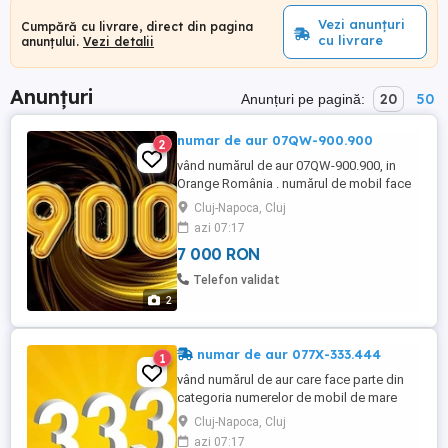
Vezi anunțuri
Cumpără cu livrare, direct din pagina
cu livrare
anunțului.
Vezi detalii
Anunțuri
20
50
Anunțuri pe pagină:
numar de aur 07QW-900.900
2
vând numărul de aur 07QW-900.900, in
Orange România . numărul de mobil face
parte din categoria numerelor de mobil de
Cluj-Napoca, Cluj
mare gală . prețul 7.000 lei .
azi 07:17
7 000 RON
Telefon validat
2
numar de aur 077X-333.444
1
vând numărul de aur care face parte din
categoria numerelor de mobil de mare
gală , cu prefix de pus în ramă urmat de
Cluj-Napoca, Cluj
333.444. așadar , numărul de mobil de
azi 07:17