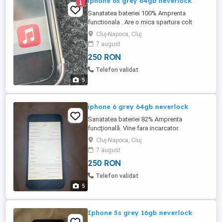
iphone 6s grey 64gb neverlock
1
Sanatatea bateriei 100% Amprenta
functionala . Are o mica spartura colt
dreapta jos. Vine fara incarcator.
Cluj-Napoca, Cluj
7 august
250 RON
Telefon validat
5
iphone 6 grey 64gb neverlock
Sanatatea bateriei 82% Amprenta
funcțională. Vine fara incarcator.
Cluj-Napoca, Cluj
7 august
250 RON
Telefon validat
5
Iphone 5s grey 16gb neverlock