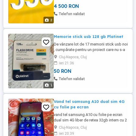
mare gală : 077X-333.444. prețul 4500 lei .
4 500 RON
Telefon validat
2
Memorie stick usb 128 gb Platinet
De vânzare lot de 17 memorii stick usb noi
, cumpărate pentru un proiect care nu s-a
finalizat.Toate au fost testate. Preț 50 lei
Cluj-Napoca, Cluj
bucata.
ieri 21:36
50 RON
Telefon validat
1
Vand tel samsung A10 dual sim 4G
cu folie pe ecran
vand tel samsung A10 cu folie pe ecran
dual sim 4G liber de retea 32gb intern cu 2
gb ram multe aplicati bateria tine farte
Cluj-Napoca, Cluj
bine 3,4zile poze reale astept oferte dar
ieri 20:39