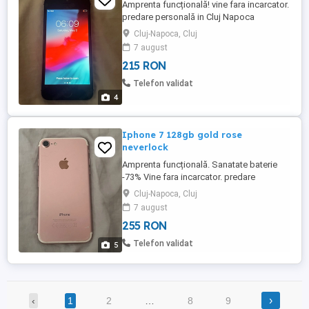
Amprenta funcțională! vine fara incarcator.
predare personală in Cluj Napoca
Cluj-Napoca, Cluj
7 august
215 RON
Telefon validat
4
Iphone 7 128gb gold rose
neverlock
Amprenta funcțională. Sanatate baterie
-73% Vine fara incarcator. predare
personala la Cluj Napoca!
Cluj-Napoca, Cluj
7 august
255 RON
Telefon validat
5
›
‹
1
2
…
8
9