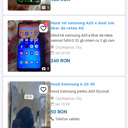
5
Vand tel samsung A20 e dual sim
1
liber de retea 4G
Vând tel samsung A20 e liber de rețea
semnal full4 G 32 gb intern cu 3 gb ram
multe aplicați bateria tine farte bine
Cluj-Napoca, Cluj
android 11ruleaza farte bine sticla fisurata
ieri 20:39
dar nu afectează cu nimica telu merge
260 RON
perfect poze reale aștept oferte cado
husa de silicon dar an floresti sau cluj.
5
Husă Samsung A 20-30
Husă Samsung pentru A20-30,nouă
Cluj-Napoca, Cluj
ieri 18:38
50 RON
Telefon validat