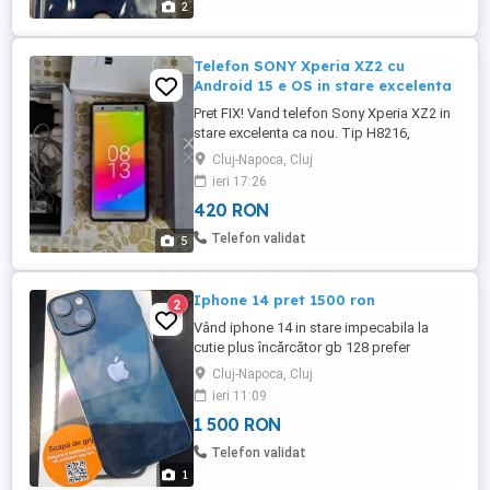
2
Telefon SONY Xperia XZ2 cu
Android 15 e OS in stare excelenta
Pret FIX! Vand telefon Sony Xperia XZ2 in
stare excelenta ca nou. Tip H8216,
fabricat in Tailanda, are 4GB RAM 64 GB
Cluj-Napoca, Cluj
ROM, restul specificatiilor se gasesc pe
ieri 17:26
gsmarena. Se vinde telefonul cu husa
420 RON
Ringke + cutia cu toate accesoriile
originale cu exceptia castilor (bonus) care
Telefon validat
5
nu sunt originale. Am instalat ...
Iphone 14 pret 1500 ron
2
Vând iphone 14 in stare impecabila la
cutie plus încărcător gb 128 prefer
predare personala pret 1550 neg sau 1500
Cluj-Napoca, Cluj
fix
ieri 11:09
1 500 RON
Telefon validat
1