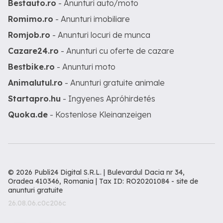
Bestauto.ro
- Anunturi auto/moto
Romimo.ro
- Anunturi imobiliare
Romjob.ro
- Anunturi locuri de munca
Cazare24.ro
- Anunturi cu oferte de cazare
Bestbike.ro
- Anunturi moto
Animalutul.ro
- Anunturi gratuite animale
Startapro.hu
- Ingyenes Apróhirdetés
Quoka.de
- Kostenlose Kleinanzeigen
© 2026 Publi24 Digital S.R.L. | Bulevardul Dacia nr 34,
Oradea 410346, Romania | Tax ID: RO20201084 -
site de
anunturi gratuite
26.08.06.c0c206c