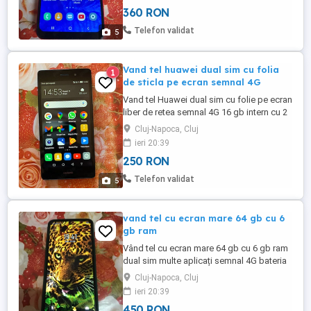
an floresti sau cluj nu se trimit an tara.nr tel
360 RON
.
Telefon validat
5
Vand tel huawei dual sim cu folia
1
de sticla pe ecran semnal 4G
Vand tel Huawei dual sim cu folie pe ecran
liber de retea semnal 4G 16 gb intern cu 2
gb ram multe aplicati bateria tine bine
Cluj-Napoca, Cluj
2,3zile poze reale astept oferte dar an
ieri 20:39
floresti sau cluj nu se triite an tara.tel .
250 RON
Telefon validat
5
vand tel cu ecran mare 64 gb cu 6
gb ram
Vând tel cu ecran mare 64 gb cu 6 gb ram
dual sim multe aplicați semnal 4G bateria
tine farte bine poze reale aștept oferte dar
Cluj-Napoca, Cluj
an floresti sau cluj nu se trimite an țara.
ieri 20:39
450 RON