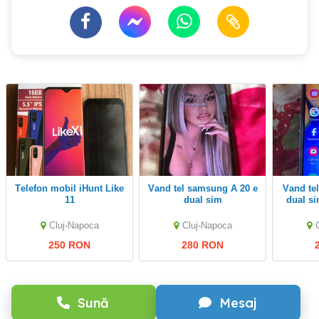
Telefon mobil iHunt Like
Vand tel samsung A 20 e
Vand tel samsung A20 e
11
dual sim
dual si
Cluj-Napoca
Cluj-Napoca
250 RON
280 RON
Sună
Mesaj