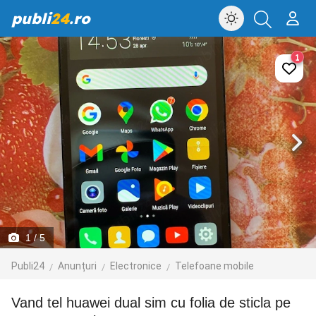
publi
24
.ro
1
1
/ 5
Publi24
Anunțuri
Electronice
Telefoane mobile
Vand tel huawei dual sim cu folia de sticla pe