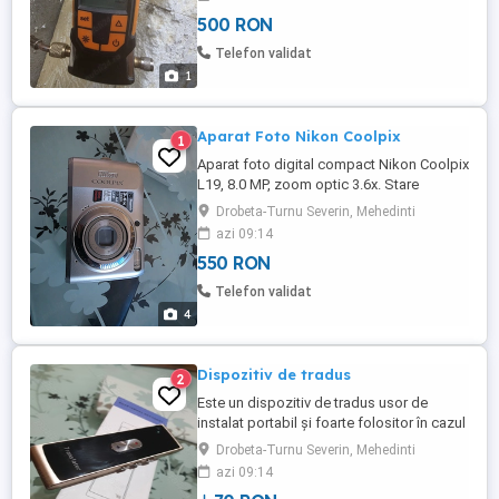
igienizare Montaj demontaj aer
500 RON
conditionat
Telefon validat
1
Aparat Foto Nikon Coolpix
1
Aparat foto digital compact Nikon Coolpix
L19, 8.0 MP, zoom optic 3.6x. Stare
impecabila! Funcționează cu baterie sau
Drobeta-Turnu Severin, Mehedinti
acumulatori, la memorie are nevoie de
azi 09:14
card, nu mai am cablul de alimentare la ea
550 RON
.
Telefon validat
4
Dispozitiv de tradus
2
Este un dispozitiv de tradus usor de
instalat portabil și foarte folositor în cazul
unor dialecte mai complicate. Dispozitivul
Drobeta-Turnu Severin, Mehedinti
este nou nefolosit în stare impermeabilă.
azi 09:14
Ofer garanția returnării banilor în cazul în