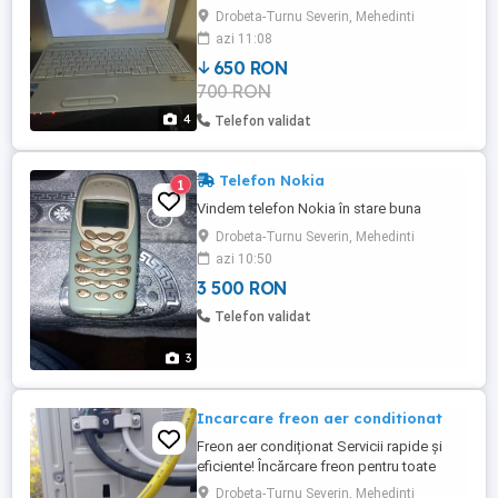
Drobeta-Turnu Severin, Mehedinti
azi 11:08
650 RON
700 RON
4
Telefon validat
Telefon Nokia
1
Vindem telefon Nokia în stare buna
Drobeta-Turnu Severin, Mehedinti
azi 10:50
3 500 RON
Telefon validat
3
Incarcare freon aer conditionat
Freon aer condiționat Servicii rapide și
eficiente! Încărcare freon pentru toate
tipurile de AC Verificare completă și
Drobeta-Turnu Severin, Mehedinti