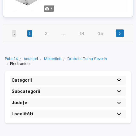
threads) 1 2 Chipset Intel integrated SoC
Graphics Integrated, Intel ...
3
›
‹
1
2
…
14
15
Publi24
Anunțuri
Mehedinti
Drobeta-Turnu Severin
Electronice
Categorii
Subcategorii
Județe
Localități