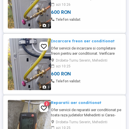
reglaje Aer curat și funcționare optimă
azi 10:26
600 RON
Telefon validat
1
Incarcare freon aer conditionat
Ofer servicii de incarcare si completare
freon pentru aer conditionat. Verificare
presiune, completare freon si testare
Drobeta-Turnu Severin, Mehedinti
functionare. Rapid si la pret avantajos.
azi 10:25
600 RON
Telefon validat
1
Reparatii aer conditionat
2
Ofer servicii de reparatii aer conditionat pe
toata raza judetelor Mehedinti si Caras-
Severin. Verificare si diagnostic Incarcare
Drobeta-Turnu Severin, Mehedinti
freon Reparatii si mentenanta Curatare si
azi 10:25