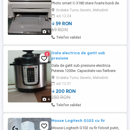
Photo smart C-3180 stare foarte bună de
funcționare, fără defecte. Menționez că
Drobeta-Turnu Severin, Mehedinti
trebuie încărcate cele 2 cartușe (negru și
azi 12:24
color), deoarece nu am folosit-o de mult
59 RON
timp. Preț : 59 lei, ușor negociabil. Trimit și
69 RON
în țară cu plata transportului în avans
5
Telefon validat
Oala electrica de gatit sub
2
presiune
Oala de gatit sub presiune electrica.
Puterea 1200w. Capacitate vas fierbere
5,8l. Multicooker-ul are 25 de programe
Drobeta-Turnu Severin, Mehedinti
automate. Ai și control deplin asupra
azi 12:21
preparatelor, pentru că oala sub presiune
200 RON
One Pot îți oferă posibilitatea de a-ți crea
250 RON
propriile rețete, cu ajutorul funcției Do it
4
Yourself. Funcția ...
Telefon validat
Mouse Logitech G102 cu fir
Mouse Logitech G102 cu fir folosit putin,