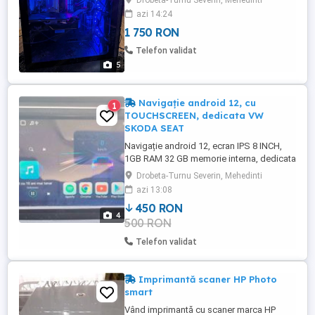
Drobeta-Turnu Severin, Mehedinti
pentru jocuri precum GTA V, CS2, Fortnite,
azi 14:24
Valorant, EA FC, League of Legends și
1 750 RON
multe altele. Specificații: Procesor Intel
Core i3-10100F (4 nuclee 8 fire, 3.60 GHz)
Telefon validat
Placă video NVIDIA GeForce ...
5
Navigație android 12, cu
1
TOUCHSCREEN, dedicata VW
SKODA SEAT
Navigație android 12, ecran IPS 8 INCH,
1GB RAM 32 GB memorie interna, dedicata
VW, Skoda, Seat, carplay wireless.
Drobeta-Turnu Severin, Mehedinti
CAMERA MARSARIER CADOU ! PROCESOR
azi 13:08
CORTEX A7 1,3 GHZ ECRAN IPS 8 INCH cu
450 RON
TOUCHSCREEN REZOLUTIE 1024 * 600
4
500 RON
AVETI POSIBILITATEA DE A INSTALA:
WAZE, FACEBOOK, YOUTUBE... ETC. ARE
Telefon validat
PACHET MICROFON ...
Imprimantă scaner HP Photo
smart
Vând imprimantă cu scaner marca HP