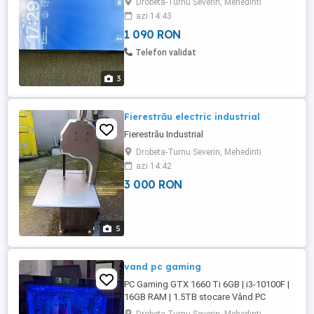
Drobeta-Turnu Severin, Mehedinti
azi 14:43
1 090 RON
Telefon validat
3
Fierestrău electric industrial
Fierestrău Industrial
Drobeta-Turnu Severin, Mehedinti
azi 14:42
3 000 RON
5
vand pc gaming
PC Gaming GTX 1660 Ti 6GB | i3-10100F |
16GB RAM | 1.5TB stocare Vând PC
gaming în stare foarte bună, perfect