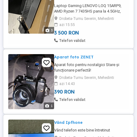
Laptop Gaming LENOVO LOQ 15ARP9,
AMD Ryzen 7 7435HS pana la 4.5GHz,
15.6" FHD, 24GB, SSD 512GB, NVIDIA
Drobeta-Turnu Severin, Mehedinti
GeForce RTX 4050 6GB Laptop-ul este in
azi 15:55
stare perfecta, a fost folosit foarte putin
3
3 500 RON
timp. Pret usor negociabil. Cutie originala,
incarcator. Mai multe detalii in privat.
Telefon validat
Aparat foto ZENIT
Aparat foto pentru nostalgici Stare și
funcționare perfectă!
Drobeta-Turnu Severin, Mehedinti
azi 14:43
390 RON
Telefon validat
1
Vând Ipfhone
Vând telefon este bine întretinut