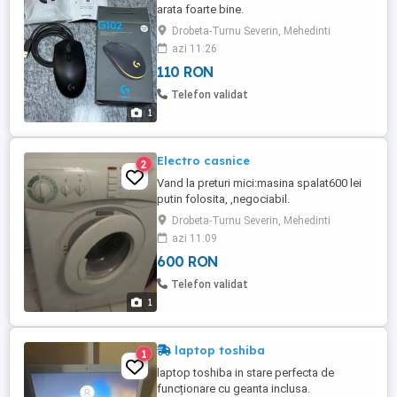
arata foarte bine.
Drobeta-Turnu Severin, Mehedinti
azi 11:26
110 RON
Telefon validat
1
Electro casnice
2
Vand la preturi mici:masina spalat600 lei
putin folosita, ,negociabil.
Drobeta-Turnu Severin, Mehedinti
azi 11:09
600 RON
Telefon validat
1
laptop toshiba
1
laptop toshiba in stare perfecta de
funcționare cu geanta inclusa.