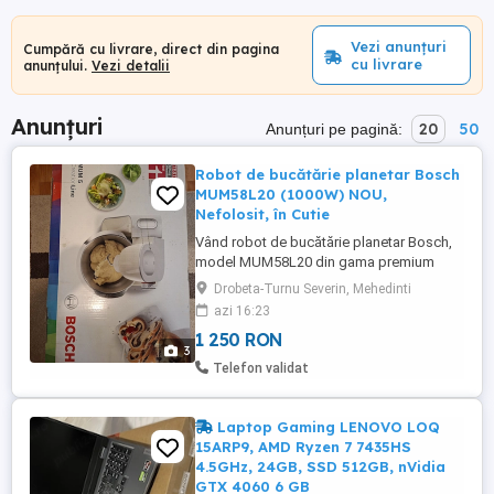
Vezi anunțuri
Cumpără cu livrare, direct din pagina
cu livrare
anunțului.
Vezi detalii
Anunțuri
20
50
Anunțuri pe pagină:
Robot de bucătărie planetar Bosch
MUM58L20 (1000W) NOU,
Nefolosit, în Cutie
Vând robot de bucătărie planetar Bosch,
model MUM58L20 din gama premium
MUM 5 (CreationLine), Serie 4. Aparatul
Drobeta-Turnu Severin, Mehedinti
este COMPLET NOU, NEFOLOSIT și
azi 16:23
NEATINS, fiind păstrat în ambalajul
1 250 RON
original, cu toate foliile de protecție,
3
polistirenul din fabrică și manualele de
Telefon validat
utilizare intacte (se poate observa clar ...
Laptop Gaming LENOVO LOQ
15ARP9, AMD Ryzen 7 7435HS
4.5GHz, 24GB, SSD 512GB, nVidia
GTX 4060 6 GB