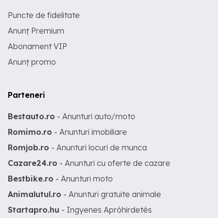
Puncte de fidelitate
Anunț Premium
Abonament VIP
Anunț promo
Parteneri
Bestauto.ro
- Anunturi auto/moto
Romimo.ro
- Anunturi imobiliare
Romjob.ro
- Anunturi locuri de munca
Cazare24.ro
- Anunturi cu oferte de cazare
Bestbike.ro
- Anunturi moto
Animalutul.ro
- Anunturi gratuite animale
Startapro.hu
- Ingyenes Apróhirdetés