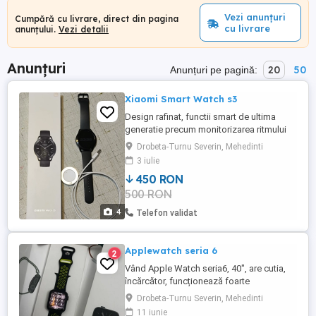
Vezi anunțuri
Cumpără cu livrare, direct din pagina
cu livrare
anunțului.
Vezi detalii
Anunțuri
20
50
Anunțuri pe pagină:
Xiaomi Smart Watch s3
Design rafinat, functii smart de ultima
generatie precum monitorizarea ritmului
cardiac si al nivelului de oxigen din sange,
Drobeta-Turnu Severin, Mehedinti
afisate pe ecranul AMOLED de 1,43".
3 iulie
Acesta ofera informatii precise si confort
450 RON
pentru un management optim al starii de
500 RON
sanatate.
4
Telefon validat
Applewatch seria 6
2
Vând Apple Watch seria6, 40", are cutia,
încărcător, funcționează foarte
bine,pentru mai multe detalii sunați sau
Drobeta-Turnu Severin, Mehedinti
scrieți.
11 iunie