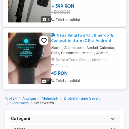
399 RON
450 RON
2
Telefon validat
Ceas Smartwatch, Bluetooth,
Compatibilitate iOS si Android
Alarma, Alarma ceas, Apeluri, Calendar,
Ceas, Cronometru, Mesaje, Apeluri,
Pedometru, Camera, Notificari what's app,
Drobeta-Turnu Severin, Mehedinti
messenger, alarma, message remind,
11 iunie
calorii, mionitorizare pasi Pentru un
45 RON
contact mai rapid și detali whatsapp tel
sms la . . . Puteți lăsa mesaj și pe
Telefon validat
8
mesageria internă
Publi24
Anunțuri
Mehedinti
Drobeta-Turnu Severin
Electronice
Smartwatch
Categorii