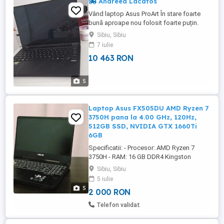
Andreea Lacatos
Vând laptop Asus ProArt În stare foarte
bună aproape nou folosit foarte puțin.
2000 eu l am cumpărat cu 2800
Sibiu, Sibiu
7 iulie
10 463 RON
5
Laptop Asus FX505DU AMD Ryzen 7
3750H pana la 4.00 GHz, 120Hz,
512GB SSD, NVIDIA GTX 1660Ti
6GB
Specificatii: - Procesor: AMD Ryzen 7
3750H - RAM: 16 GB DDR4 Kingston
HyperX Impact (upgrade făcut de mine) -
Sibiu, Sibiu
Placă Video: NVIDIA GTX 1660ti 6GB DDR6
5 iulie
- Stocare: SSD 512GB SSD - Ecran: 120Hz
5
2 000 RON
IPS Schimbat pastele termice utilizand: -
Thermal Grizzly Putty Pro pentru Cipuri -
Telefon validat
Termopad Honeywell PTM ...