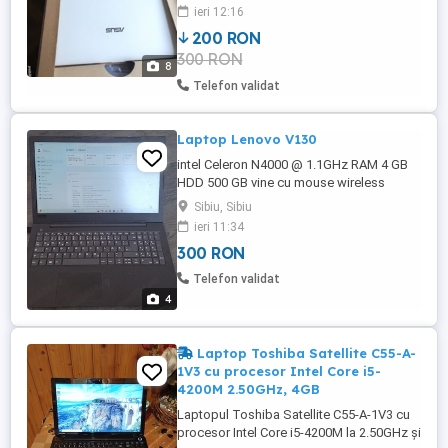
primit la cumpărarea interfeței de la o
ieri 12:16
firmă autorizată și specializată în vânzarea
200 RON
acestor produse originale . Bateria de la
300 RON
laptop ține peste 4.30 ore cum se vede ...
8
Telefon validat
Laptop Lenovo V130
intel Celeron N4000 @ 1.1GHz RAM 4 GB
HDD 500 GB vine cu mouse wireless
cadou
Sibiu, Sibiu
ieri 11:34
300 RON
Telefon validat
4
Laptop Toshiba Satellite C55-A-
1V3 cu procesor Intel Core i5-
4200M 2.50GHz, 4GB
Laptopul Toshiba Satellite C55-A-1V3 cu
procesor Intel Core i5-4200M la 2.50GHz și