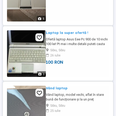
5
Laptop la super ofertă !
Ofertă laptop Asus Eee Pc 900 de 10 inchi
100 lei! Pt mai i multe detalii puteti cauta
modelul pe net. E un pret foarte bun .Cu
Sibiu, Sibiu
adaptor inclus Va rog lasati nr dvs in
26 iulie
mesaj daca doriti sa cumpărați.Anunt
100 RON
valabil pt Sibiu .
1
Vând laptop
Vând laptop, model vechi, aflat în stare
bună de funcționare și la un preț
negociabil
Sibiu, Sibiu
25 iulie