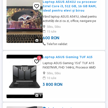
Laptop ASUS A541U cu procesor
Intel Core i3, 512 GB, 16 GB RAM,
ideal pentru elevi și birou
Vând laptop ASUS A541U, ideal pentru
activități de zi cu zi, office, navigare pe
internet, filme și utilizare obișnuită.
Sibiu, Sibiu
Funcționează bine și este pregătit pentru
15 iulie
utilizare. Specificații: - Procesor Intel Core
600 RON
i3-6006U (2.00 GHz) - Memorie RAM
5
Kingston 16 GB DDR4 (frecvență 3200
Telefon validat
MHz) - Memorie stocare ...
Laptop ASUS Gaming TUF A15
1
Laptop ASUS Gaming 15.6'' TUF A15
FA507NVR, FHD 144Hz, Procesor AMD
Ryzen 7 7435HS (16M Cache, up to 4.5
Sibiu, Sibiu
GHz), 16GB DDR5, 512GB SSD, GeForce
10 iulie
RTX 4060 8GB, No OS, Mecha Gray , are un
3 800 RON
an.
8