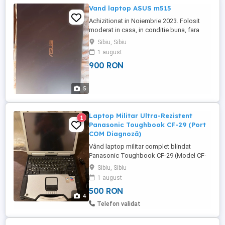
Vand laptop ASUS m515
Achizitionat in Noiembrie 2023. Folosit
moderat in casa, in conditie buna, fara
defecte. Windows 11
Sibiu, Sibiu
1 august
900 RON
5
Laptop Militar Ultra-Rezistent
1
Panasonic Toughbook CF-29 (Port
COM Diagnoză)
Vând laptop militar complet blindat
Panasonic Toughbook CF-29 (Model CF-
29H3M50BM), fabricat în Japonia. Este un
Sibiu, Sibiu
dispozitiv extrem de robust, cu carcasă
1 august
integrală din aliaj de magneziu, ideal
500 RON
pentru utilizare în condiții grele, service
4
auto (diagnoză), șantier sau
Telefon validat
colecție.Datorită portului serial ...