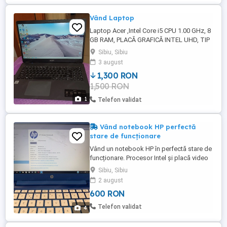
Vând Laptop
Laptop Acer ,Intel Core i5 CPU 1.00 GHz, 8
GB RAM, PLACĂ GRAFICĂ INTEL UHD, TIP
SISTEM 64 biți, Windows11, stare
Sibiu, Sibiu
impecabilă,
3 august
1,300 RON
1,500 RON
1
Telefon validat
Vând notebook HP perfectă
stare de funcționare
Vând un notebook HP în perfectă stare de
funcționare. Procesor Intel și placă video
integrată. Oferă o experiență de utilizare
Sibiu, Sibiu
fluidă și fiabilă. Perfect pentru sarcini de zi
2 august
cu zi sau pentru divertisment.
600 RON
Contactează-mă pentru mai multe detalii!
Telefon validat
4