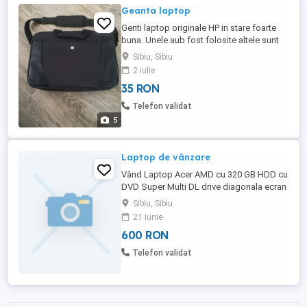
Geanta laptop
Genti laptop originale HP in stare foarte
buna. Unele aub fost folosite altele sunt
noi. Pentru mai multe detalii ma puteti
Sibiu, Sibiu
contacta Telefonic.
2 iulie
35 RON
Telefon validat
5
Laptop de vânzare
Vând Laptop Acer AMD cu 320 GB HDD cu
DVD Super Multi DL drive diagonala ecran
de 15,6 Led LCD.
Sibiu, Sibiu
21 iunie
600 RON
Telefon validat