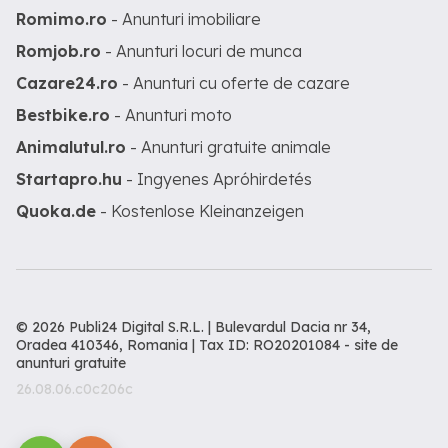
Romimo.ro
- Anunturi imobiliare
Romjob.ro
- Anunturi locuri de munca
Cazare24.ro
- Anunturi cu oferte de cazare
Bestbike.ro
- Anunturi moto
Animalutul.ro
- Anunturi gratuite animale
Startapro.hu
- Ingyenes Apróhirdetés
Quoka.de
- Kostenlose Kleinanzeigen
© 2026 Publi24 Digital S.R.L. | Bulevardul Dacia nr 34,
Oradea 410346, Romania | Tax ID: RO20201084 -
site de
anunturi gratuite
26.08.06.c0c206c