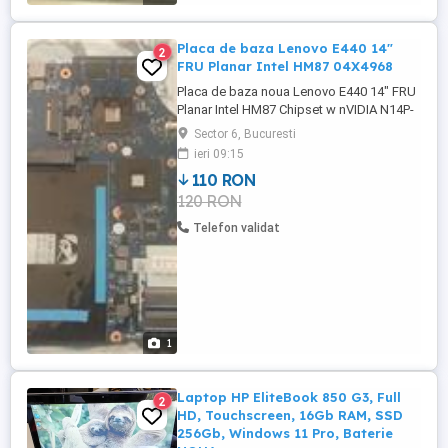
Placa de baza Lenovo E440 14"
2
FRU Planar Intel HM87 04X4968
Placa de baza noua Lenovo E440 14" FRU
Planar Intel HM87 Chipset w nVIDIA N14P-
GV2 2GB, 04X4968
Sector 6, Bucuresti
ieri 09:15
110 RON
120 RON
Telefon validat
1
Laptop HP EliteBook 850 G3, Full
2
HD, Touchscreen, 16Gb RAM, SSD
256Gb, Windows 11 Pro, Baterie