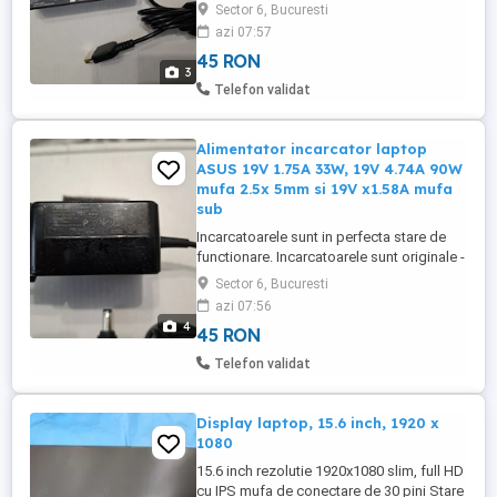
Incarcatoare cu mufa dreptunghiulara
Sector 6, Bucuresti
galbena cu pin central -- incarcator
azi 07:57
LENOVO 20v 3.25A 65 W mufa
45 RON
dreptunghiulara cu pin central = 45 lei --
3
incarcator LENOVO 19V cu 6.32A 120W
Telefon validat
mufa dreptunghiulara cu pin central ...
Alimentator incarcator laptop
ASUS 19V 1.75A 33W, 19V 4.74A 90W
mufa 2.5x 5mm si 19V x1.58A mufa
sub
Incarcatoarele sunt in perfecta stare de
functionare. Incarcatoarele sunt originale -
incarcator ASUS 19V 1.58A 30W cu mufa
Sector 6, Bucuresti
subtire 2.5 x 0.7 mm = 40 lei incarcator
azi 07:56
ASUS 19v 1.75A 33W dimensiune mufa
4
45 RON
5.5 x 2.5 mm = 45 lei -- incarcator ASUS
19v 4.74A 90W dimensiune mufa 5.5 x 2.5
Telefon validat
mm = 65 lei + cablu ...
Display laptop, 15.6 inch, 1920 x
1080
15.6 inch rezolutie 1920x1080 slim, full HD
cu IPS mufa de conectare de 30 pini Stare