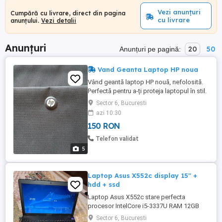
Vezi anunțuri
Cumpără cu livrare, direct din pagina
cu livrare
anunțului.
Vezi detalii
Anunțuri
20
50
Anunțuri pe pagină:
Vand Geanta Laptop HP noua
Vând geantă laptop HP nouă, nefolosită.
Perfectă pentru a-ți proteja laptopul în stil.
Oferă o protecție excelentă împotriva
Sector 6, Bucuresti
zgârieturilor și șocurilor. Culoare elegantă
azi 10:30
și design modern. Ideală pentru
150 RON
transportul facil al laptopului. Dotari
interior: 2 compartimente Exterior: Curea
Telefon validat
umar Manere mijloc Fermoar ...
5
Laptop Asus X552c display 15" +
hdd + ssd
Laptop Asus X552c stare perfecta
procesor IntelCore i5-3337U RAM 12GB
placa video Geforce 710m SSD 128GB
Sector 6, Bucuresti