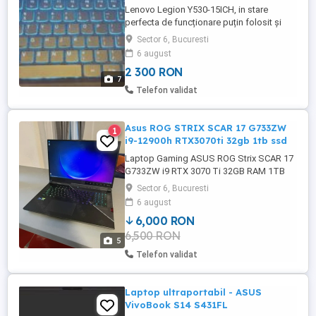
Lenovo Legion Y530-15ICH, in stare
perfecta de funcționare puțin folosit și
bine păstrat. Specificații Procesor Intel
Sector 6, Bucuresti
Core i5-8300H pana la 4.00 GHz, Coffee
6 august
Lake, 15.6", Full HD, IPS Rezolutie 1920 x
2 300 RON
1080 Hard disk SSD 512 GB Capacitate
7
memorie 8 GB Placa video dedicata
Telefon validat
NVIDIA GeForce GTX 1050 ...
Asus ROG STRIX SCAR 17 G733ZW
1
i9-12900h RTX3070ti 32gb 1tb ssd
Laptop Gaming ASUS ROG Strix SCAR 17
G733ZW i9 RTX 3070 Ti 32GB RAM 1TB
SSD ca nou! BONUS 1: Încărcător ASUS
Sector 6, Bucuresti
original, ușor, USB-C 100W perfect pentru
6 august
portabilitate BONUS 2: Mouse wireless
6,000 RON
Bluetooth (4 butoane, 800-1600 DPI) nou,
6,500 RON
silențios Vând laptop de gaming ASUS
5
ROG Strix SCAR 17 ...
Telefon validat
Laptop ultraportabil - ASUS
VivoBook S14 S431FL