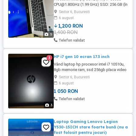
CPU@1.80GHz
(1.99 GHz) SSD: 256 GB (în
stare excelentă vezi foto) Windows 11
Sector 6, Bucuresti
Home. Ultra subtire, greutate 1,2 kg. Stare
6 august
excelentă, baterie buna, semne foarte fine
1,200 RON
de uzura. Laptopul are husa originala,
1,400 RON
achizitionat in 2020, primul proprietar. Ofer
5
si accesorii ...
Telefon validat
HP i7 gen 10 ecran 17.3 inch
3
Vând laptop hp procesor intel i7 10510u,
8gb memorie ram, ssd 256gb placa video
dedicata amd radeon hd, ecran 17.3 inch,
Sector 6, Bucuresti
bateria în jur de 2 ore jumatate nu trimit în
6 august
tara
1 050 RON
Telefon validat
3
Laptop Gaming Lenovo Legion
Y530-15ICH stare foarte bună (nu a
fost folosit pentru jocuri)