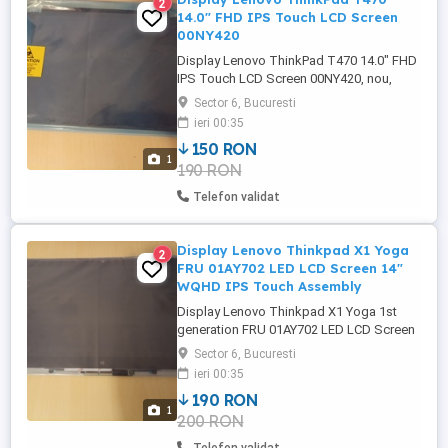
2
14.0" FHD IPS Touch LCD Screen
00NY420
Display Lenovo ThinkPad T470 14.0" FHD
IPS Touch LCD Screen 00NY420, nou,
sigilat, original Size: 14.0 Dimension:
Sector 6, Bucuresti
12.75 x 7.38 Resolution: Full HD Pixels:
ieri 00:35
1920 x 1080 Type: LED Backlight Lamp:
150 RON
DIODE Connector: Narrow Pin Connection:
1
190 RON
40 Pinsu Side: Bottom Right ...
Telefon validat
Display Lenovo Thinkpad X1 Yoga
2
FRU 01AY702 LED LCD Screen 14"
WQHD IPS Touch Assembly
Display Lenovo Thinkpad X1 Yoga 1st
generation FRU 01AY702 LED LCD Screen
14" WQHD IPS Touch Assembly, nou,
Sector 6, Bucuresti
sigilat, original Size: 14.0 Dimension:
ieri 00:35
12.625 x 7.38 Resolution: WQHD Pixels:
190 RON
2560 x 1440 Type: LED Backlight Lamp:
1
200 RON
DIODE Pin Connection: 40 Pins Side:
Bottom Right