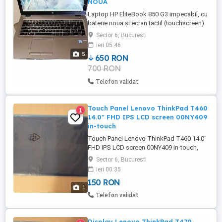
NOUA
Laptop HP EliteBook 850 G3 impecabil, cu
baterie noua si ecran tactil (touchscreen)
licenta permanenta Microsoft Windows
Sector 6, Bucuresti
11 Pro Constructie bussiness din aliaj
ieri 05:46
aluminiu si magneziu Pret 650 lei
5
650 RON
(negociabil) Predare DOAR personala in
700 RON
zona Ghencea - Favorit. NU trimit prin
curier, Nu fac schimburi. Procesor: ...
Telefon validat
Touch Panel Lenovo ThinkPad T460
1
14.0" FHD IPS LCD screen 00NY409
in-touch
Touch Panel Lenovo ThinkPad T460 14.0"
FHD IPS LCD screen 00NY409 in-touch,
nou , sigilat, original Size: 14.0 Dimension:
Sector 6, Bucuresti
12.75 x 7.38 Resolution: Full HD Pixels:
ieri 00:35
1920 x 1080 Type: LED Backlight Lamp:
150 RON
DIODE Pin Connection: 40 Pins Side:
1
Bottom Right Finish: Matte Glossy write in
Telefon validat
checkout note. Avoid ...
Display Lenovo ThinkPad T470