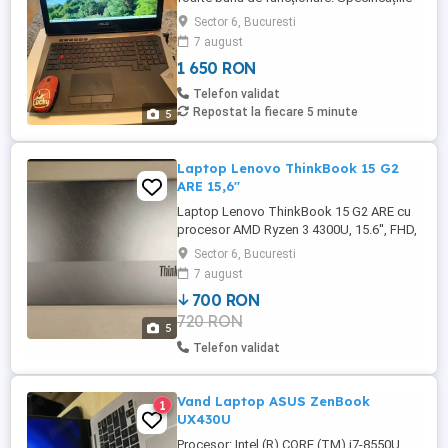
sunt 8GB de ram și 1 TB de memorie
Sector 6, Bucuresti
procesor i7, diagonala de 17,3. Se vinde
7 august
cu încărcător original.
1 650 RON
Telefon validat
Repostat la fiecare 5 minute
5
Laptop Lenovo ThinkBook 15 G2
ARE 15,6''
Laptop Lenovo ThinkBook 15 G2 ARE cu
procesor AMD Ryzen 3 4300U, 15.6'', FHD,
4 GB, 128 GB SSD, AMD Radeon Graphics,
Sector 6, Bucuresti
Windows 10 Pro Educational, culoare
7 august
Mineral Grey. Acest laptop vine cu o placă
700 RON
video integrată, oferind performanțe
720 RON
excelente pentru sarcini zilnice și
5
multimedia. Achiziționat în 2022 ...
Telefon validat
Vand Laptop ASUS ZenBook
1
UX430U
Procesor: Intel (R) CORE (TM) i7-8550U