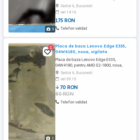
excelenta
Sector 6, Bucuresti
ieri 14:16
175 RON
Telefon validat
3
Placa de baza Lenovo Edge E335,
1
04W4180, noua, sigilata
Placa de baza Lenovo Edge E335,
04W4180, pentru AMD E2-1800, noua,
sigilata
Sector 6, Bucuresti
ieri 09:15
70 RON
80 RON
Telefon validat
1