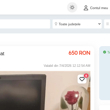
Contul meu
650
RON
T
at
Valabil din 7/4/2026 12:12:54 AM
8