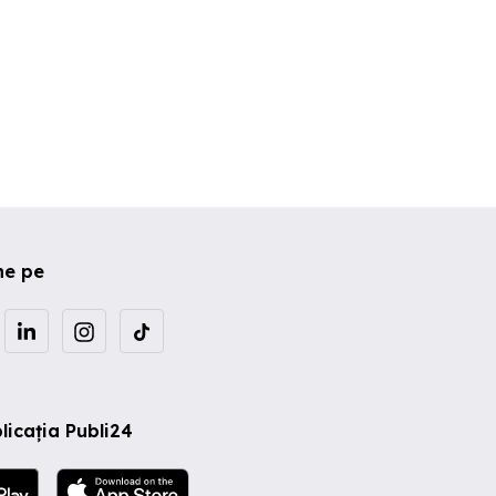
ne pe
licația Publi24