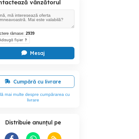
ntactează vânzătorul
ctere rămase:
2939
daugă fișier
?
Mesaj
Cumpără cu livrare
flă mai multe despre cumpărarea cu
livrare
Distribuie anunțul pe