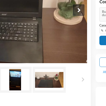
Co
Cara
A
A