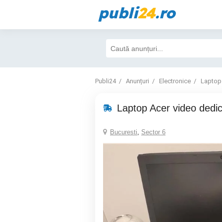
publi
24
.ro
Publi24
Anunțuri
Electronice
Laptop
Laptop Acer video dedic
Bucuresti
,
Sector 6