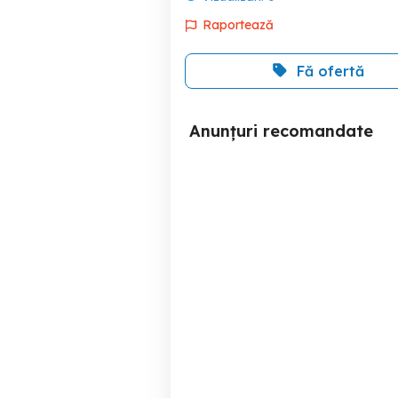
Raportează
Fă ofertă
Anunțuri recomandate
Vand Leptop DELL,
laptop
15,6inch
Sector 3
380 RON