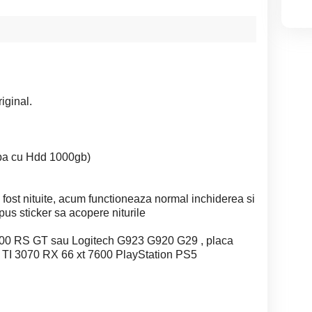
iginal.
ba cu Hdd 1000gb)
fost nituite, acum functioneaza normal inchiderea si
pus sticker sa acopere niturile
300 RS GT sau Logitech G923 G920 G29 , placa
 TI 3070 RX 66 xt 7600 PlayStation PS5