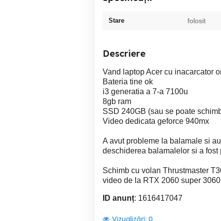
Stare
folosit
Descriere
Vand laptop Acer cu inacarcator or
Bateria tine ok
i3 generatia a 7-a 7100u
8gb ram
SSD 240GB (sau se poate schim
Video dedicata geforce 940mx
A avut probleme la balamale si au 
deschiderea balamalelor si a fost 
Schimb cu volan Thrustmaster T
video de la RTX 2060 super 3060
ID anunț
: 1616417047
Vizualizări:
0