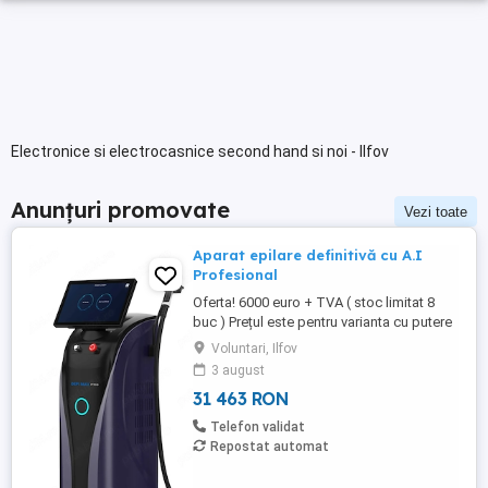
Electronice si electrocasnice second hand si noi - Ilfov
Anunțuri promovate
Vezi toate
Aparat epilare definitivă cu A.I
Profesional
Oferta! 6000 euro + TVA ( stoc limitat 8
buc ) Prețul este pentru varianta cu putere
totală de (3500W aparat, 1200 W manipul )
Voluntari, Ilfov
Puteri disponibile până la 3000W pe bara
3 august
laser! POSIBILITATE DE ACHIZIȚIONARE ÎN
31 463 RON
RATE FARA AVANS PRIN BT MIC! Vă
așteptăm pentru o vizionare și testare a
Telefon validat
aparatului! Mai ...
Repostat automat