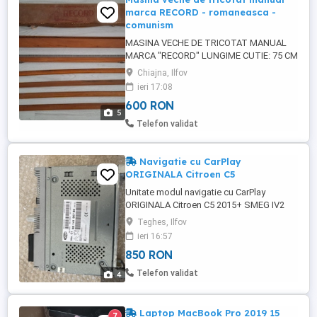
marca RECORD - romaneasca -
comunism
MASINA VECHE DE TRICOTAT MANUAL
MARCA "RECORD" LUNGIME CUTIE: 75 CM
FABRICATA LA COOPERATIVA TEHNO-
Chiajna, Ilfov
METAL CLUJ Predare personală: în
ieri 17:08
București (Calea Giulești), în Ilfov (Chiajna)
600 RON
Pentru livrarea în alte localități: doar cu
5
plata în cont, nu trimit ramburs
Telefon validat
Navigatie cu CarPlay
ORIGINALA Citroen C5
Unitate modul navigatie cu CarPlay
ORIGINALA Citroen C5 2015+ SMEG IV2
Cod 9814196780, perfect functionala.
Teghes, Ilfov
ieri 16:57
850 RON
Telefon validat
4
Laptop MacBook Pro 2019 15
7