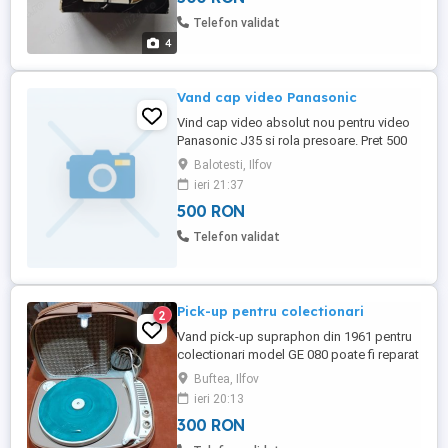
Telefon validat
4
Vand cap video Panasonic
Vind cap video absolut nou pentru video
Panasonic J35 si rola presoare. Pret 500
ron.
Balotesti, Ilfov
ieri 21:37
500 RON
Telefon validat
Pick-up pentru colectionari
2
Vand pick-up supraphon din 1961 pentru
colectionari model GE 080 poate fi reparat
pt cei pasionati
Buftea, Ilfov
ieri 20:13
300 RON