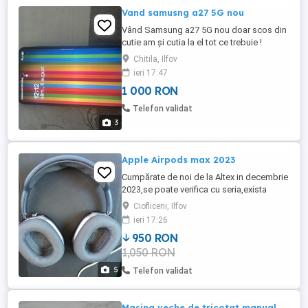
Vand samusng a27 5G nou
Vând Samsung a27 5G nou doar scos din
cutie am și cutia la el tot ce trebuie !
Chitila, Ilfov
ieri 17:47
1 000 RON
Telefon validat
3
Apple Airpods max 2023
Cumpărate de noi de la Altex in decembrie
2023,se poate verifica cu seria,exista
factura pe contul meu de altex
Ciofliceni, Ilfov
ieri 17:26
950 RON
1,050 RON
5
Telefon validat
Masina veche de tricotat manual