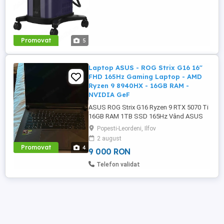
Promovat
5
Laptop ASUS - ROG Strix G16 16"
FHD 165Hz Gaming Laptop - AMD
Ryzen 9 8940HX - 16GB RAM -
NVIDIA GeF
ASUS ROG Strix G16 Ryzen 9 RTX 5070 Ti
16GB RAM 1TB SSD 165Hz Vând ASUS
ROG Strix G16 în stare impecabilă, folosit
Popesti-Leordeni, Ilfov
foarte puțin și întreținut cu mare grijă.
2 august
Laptopul funcționează perfect, fără
Promovat
4
9 000 RON
defecte tehnice sau urme semnificative de
utilizare. Este echipat cu un procesor AMD
Telefon validat
Ryzen 9 8940HX ...