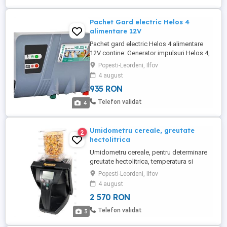
Pachet Gard electric Helos 4
alimentare 12V
Pachet gard electric Helos 4 alimentare
12V contine: Generator impulsuri Helos 4,
pret 600 lei TVA inclus; Rola fir 1000 m x 3
Popesti-Leordeni, Ilfov
mm, pret 170 lei TVA inclus; Izolatori inel
4 august
100 buc, pret 75 lei TVA inclus; 5 buc
935 RON
conectori fir 3 mm, pret 15 lei TVA inclus;
Set poarta tip arc, pret 35 ...
Telefon validat
4
Umidometru cereale, greutate
2
hectolitrica
Umidometru cereale, pentru determinare
greutate hectolitrica, temperatura si
umiditate cereale si seminte Caracteristici:
Popesti-Leordeni, Ilfov
- posibilitate testare 19 de tipuri de
4 august
cereale si seminte, dintre cele mai
2 570 RON
cultivate in Romania - posibilitate
adaugare in meniu, pana la 40 de culturi
Telefon validat
3
diferite - determina greutatea ...