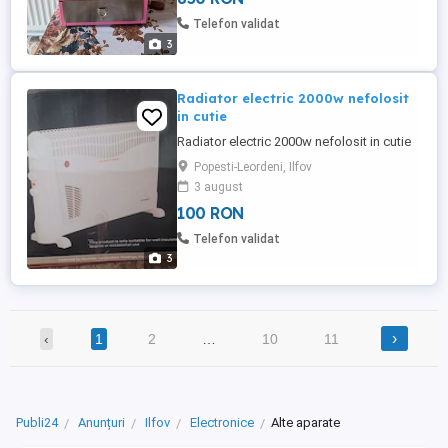
Telefon validat
3
Radiator electric 2000w nefolosit
in cutie
Radiator electric 2000w nefolosit in cutie
Popesti-Leordeni, Ilfov
3 august
100 RON
Telefon validat
3
›
‹
1
2
…
10
11
Publi24
Anunțuri
Ilfov
Electronice
Alte aparate