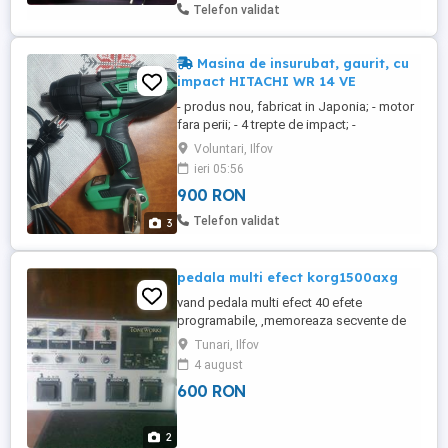
utilizat pentru încărcarea și întreținerea
Telefon validat
bateriilor reîncărcabile. Detalii ...
Masina de insurubat, gaurit, cu
impact HITACHI WR 14 VE
- produs nou, fabricat in Japonia; - motor
fara perii; - 4 trepte de impact; -
intrerupator liniar; - prindere patrata 1 2
Voluntari, Ilfov
inch; - fara socuri la pornire si frana la
ieri 05:56
oprire; - produsul poate fi folosit si la
900 RON
rotile automobilului; - alte detalii despre
produs gasiti pe internet; - nu raspund la
Telefon validat
3
mesaje; - ...
pedala multi efect korg1500axg
vand pedala multi efect 40 efete
programabile, ,memoreaza secvente de
16 secunde si reda secventa de
Tunari, Ilfov
inregistrare,,,,,,personalizare
4 august
independenta a efectelor, si combina
600 RON
simultan 3 efecte, ,acordor tuning chitara,
,metronom, si personalizeaza si
caracterele de scriere a efectelor.
2