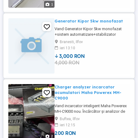
1
Generator Kipor 5kw monofazat
Vand Generator Kipor 5kw monofazat
+sistem automatizare+stabilizator
frecventa stare f buna. Pret 4000 lei
Branesti, Ilfov
ieri 13:10
3,000 RON
4,000 RON
Charger analyzer incarcator
acumulatori Maha Powerex MH-
C9000
Vand incarcator inteligent Maha Powerex
MH-C9000 nou. Încărcător și analizor de
baterii AA AAA Maha MH-C9000 Wizard 1.
Buftea, Ilfov
Dispune de cinci moduri de încărcare și
ieri 12:15
descărcare, afișaj digital și viteză de
200 RON
încărcare și descărcare reglabilă. Poate fi
2