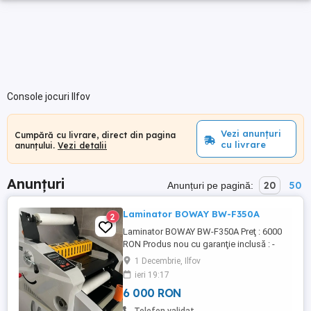
Console jocuri Ilfov
Vezi anunțuri
Cumpără cu livrare, direct din pagina
cu livrare
anunțului.
Vezi detalii
Anunțuri
20
50
Anunțuri pe pagină:
Laminator BOWAY BW-F350A
2
Laminator BOWAY BW-F350A Preţ : 6000
RON Produs nou cu garanţie inclusă : -
laminare la cald rece - lăţimea maximă de
1 Decembrie, Ilfov
laminare - 35 cm - folii laminare acceptate
ieri 19:17
- până la 400 grame - 4 role presoare
6 000 RON
pentru rezultate excelente - tehnologie de
încălzire a rolelor tip hot-roller - viteză de