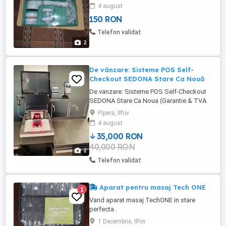
4 august
150 RON
Telefon validat
2
De vânzare: Sisteme POS Self-
Checkout SEDONA Stare Ca Nouă
De vanzare: Sisteme POS Self-Checkout
SEDONA Stare Ca Noua (Garantie & TVA
Inclus) Suntem deschisi la negocieri
Pipera, Ilfov
constructive. Se pot vinde ca pachet
4 august
complet sau individual, in functie de
35,000 RON
necesitatile afacerii dumneavoastra.
40,000 RON
________________________________________
2
Pachet Self-Checkout (2 Posturi
Telefon validat
Complete) Sisteme ...
Aparat pentru masaj Tech ONE
1
Vand aparat masaj TechONE in stare
perfecta .
1 Decembrie, Ilfov