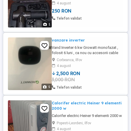
4 august
250 RON
Telefon validat
1
vanzare inverter
Vand Inverter 6 kw Growatt monofazat ,
folosit 6 luni , ca nou cu accesorii cable
de alimentare, growatt shine mnitorizare
Corbeanca, Ilfov
inverter sistem de prindere, sina montare
4 august
sigurante si smart mitter. pretul este redus
2,500 RON
la jumate ca ptr unul nou, inclus
3,000 RON
accesoriile
5
Telefon validat
Calorifer electric Heiner 9 elementi
2000 w
Calorifer electric Heiner 9 elementi 2000 w
Popesti-Leordeni, Ilfov
4 august