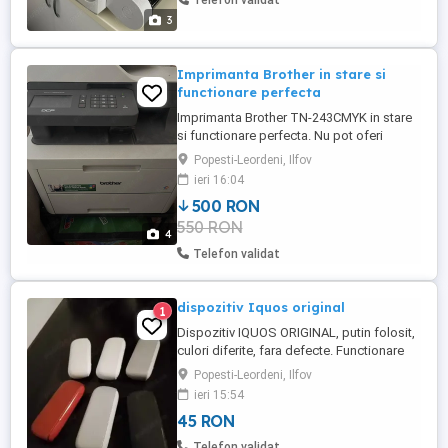
Telefon validat
laminare ...
3
Imprimanta Brother in stare si
functionare perfecta
Imprimanta Brother TN-243CMYK in stare
si functionare perfecta. Nu pot oferi
transport. Se preia de la domicilul meu.
Popesti-Leordeni, Ilfov
ieri 16:04
500 RON
550 RON
4
Telefon validat
dispozitiv Iquos original
1
Dispozitiv IQUOS ORIGINAL, putin folosit,
culori diferite, fara defecte. Functionare
perfecta.
Popesti-Leordeni, Ilfov
ieri 15:54
45 RON
Telefon validat