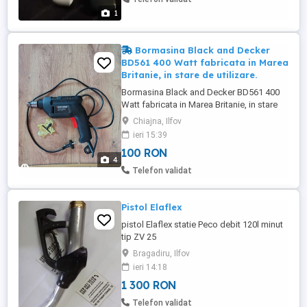
1
Bormasina Black and Decker
BD561 400 Watt fabricata in Marea
Britanie, in stare de utilizare.
Bormasina Black and Decker BD561 400
Watt fabricata in Marea Britanie, in stare
de utilizare. Aceasta bormasina este
Chiajna, Ilfov
potrivita pentru o varietate de lucrari de
ieri 15:39
bricolaj si constructii usoare, fiind un utilaj
100 RON
practic si robust. 400 W Pret fix 100 lei.
4
Bormasina se afla in Comuna Chiajna,
Telefon validat
Judetul Ilfov. Trimit ...
Pistol Elaflex
pistol Elaflex statie Peco debit 120l minut
tip ZV 25
Bragadiru, Ilfov
ieri 14:18
1 300 RON
Telefon validat