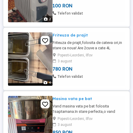
100 RON
Telefon validat
2
Friteuza de prajit
Friteuza de prajit,folosita de cateva ori,in
stare ca noua! Are 2cuve a cate 4L
fiecare,se poate folosi si separat! Mai
Popesti-Leordeni, Ilfov
multe detalii in privat!
3 august
780 RON
Telefon validat
4
Masina vata pe bat
Vand masina vata pe bat folosita
1saptamana.In stare perfecta,o vand
pentru ca numai am ce face cu ea. Mai
Popesti-Leordeni, Ilfov
multe detalii la telefon!
3 august
850 RON