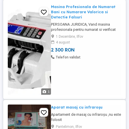
Masina Profesionala de Numarat
Bani cu Numarare Valorica si
Detectie Falsuri
PERSOANA JURIDICA, Vand masina
profesionala pentru numarat si verificat
bani, ideala pentru magazine, casierii,
1 Decembrie, Ilfov
firme sau case de schimb valutar. Este un
4 august
model premium de clasa bancara, extrem
2 300 RON
de rapid si precis. Functii si avantaje de
top: Numarare Valorica (Mix Value
Telefon validat
Counter): Recunoaste automat ...
1
Aparat masaj cu infraroșu
Apartament de masaj cu infraroșu ,nu este
folosit
Pantelimon, Ilfov