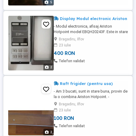
5
Display Modul electronic Ariston
- Modul electronica, afisaj Ariston
Hotpoint model EBQH20243F. Este in stare
buna. - Pret 400 Lei
Bragadiru, Ilfov
23 iulie
400 RON
Telefon validat
2
Raft frigider (pentru usa)
- Am 3 bucati, sunt in stare buna, provin de
la o combina Ariston Hotpoint. -
Dimensiuni: 49.5 cm x 11.5cm x 4.5cm
Bragadiru, Ilfov
(inaltime), dimensiuni intre gaurile de
23 iulie
montare 45 cm - Pret 100Lei / bucata
100 RON
Telefon validat
2