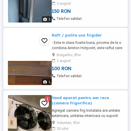
3 august
150 RON
Telefon validat
1
Raft / polita usa frigider
- Este in stare foarte buna, provine de la o
combina Ariston Hotpoint, este raftul care
se pune pe usa si se depoziteaza oua,
Bragadiru, Ilfov
etc. (diverse).
2 august
100 RON
Telefon validat
1
Vand aparat pentru aer rece
1
(camera frigorifica)
Agregat camera frig Instalatia are unitate
exterioara, unitatea interioara cu suporti
de fixare, panou comanda.
Voluntari, Ilfov
30 iulie