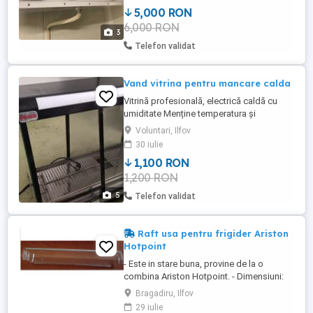
5,000 RON
6,000 RON
3
Telefon validat
Vand vitrina pentru mancare calda
Vitrină profesională, electrică caldă cu
umiditate Menține temperatura și
umiditatea de la 30 la 85 C, t Usi glisante
Voluntari, Ilfov
din sticla Geamuri din sticlă pe patru laturi
30 iulie
Rafturi reglabile (cromate) Distribuția
1,100 RON
eficientă a căldurii Echipat cu rezervor
1,200 RON
pentru umidificare Tava cu apa pentru
impiedicarea uscări ...
5
Telefon validat
Raft usa pentru frigider Ariston
Hotpoint
- Este in stare buna, provine de la o
combina Ariston Hotpoint. - Dimensiuni:
49.5 cm x 11.5cm x 4.5cm (inaltime),
Bragadiru, Ilfov
dimensiuni intre gaurile de montare 45 cm
29 iulie