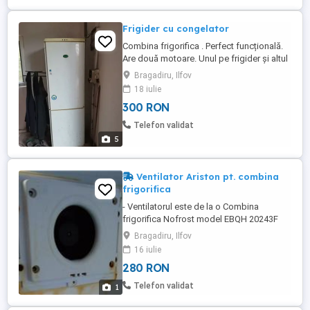
Frigider cu congelator
Combina frigorifica . Perfect funcțională.
Are două motoare. Unul pe frigider și altul
pentru congelator. Urme de rugină
Bragadiru, Ilfov
conform pozelor. Bun pe șantier, chiar și
18 iulie
pentru piese. Nu asigur transport.
300 RON
Ridicarea de la locația din Bragadiru
ILFOV.
Telefon validat
5
Ventilator Ariston pt. combina
frigorifica
- Ventilatorul este de la o Combina
frigorifica Nofrost model EBQH 20243F
Ariston HotPoint.
Bragadiru, Ilfov
16 iulie
280 RON
Telefon validat
1