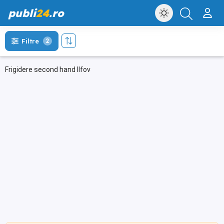
publi
24
.ro
Filtre
2
Frigidere second hand Ilfov