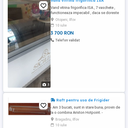
Vand vitrina frigorifica ISA
Vand vitrina frigorifica ISA , 7 vaschete ,
functioneaza impecabil , daca se doreste
pot vinde si 21 vaschete , distribuitor de
Otopeni, Ilfov
cornete , si bonus ofer cornetele de 1
10 iulie
cupa si 2 cupe pe care le am pe stoc si
3 700 RON
care sunt in numar apreciabil.Pretul
intregului pachet este de 5000 lei
Telefon validat
3
Raft pentru usa de Frigider
- Am 3 bucati, sunt in stare buna, provin de
la o combina Ariston Hotpoint. -
Dimensiuni: 49.5 cm x 11.5cm x 4.5cm
Bragadiru, Ilfov
(inaltime), dimensiuni intre gaurile de
10 iulie
montare 45 cm - Pret 100Lei / bucata