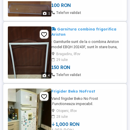
- Pret 100Lei bucata
100 RON
Telefon validat
1
Garnitura combina frigorifica
Ariston
- Garniturile sunt de la o combina Ariston
model EBQH 20243F, sunt în stare buna,
masurile sunt făcute pe spate inclusiv cu
Bragadiru, Ilfov
garnitura care întra în gaura ușii. - 105,5 cm
29 iulie
x 55,5 cm - 71,5 cm x 55,5 cm - Pret 150 Lei
150 RON
Bucata
Telefon validat
4
Frigider Beko NoFrost
Vand frigider Beko No Frost
.Functioneaza impecabil.
Otopeni, Ilfov
28 iulie
1,000 RON