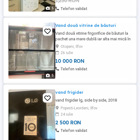
1,250 RON
5
Telefon validat
Vand două vitrine de băuturi
Vand două vitrine frigorifice de băuturi la
pachet una mare dublă iar alta mai mică în
perfectă stare exact ce se vede în poze
Otopeni, Ilfov
26 iulie
10 000 RON
Telefon validat
5
vand frigider
vand frigider lg, side by side, 2018
Popesti-Leordeni, Ilfov
24 iulie
2 500 RON
Telefon validat