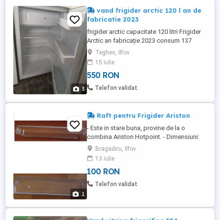
vand frigider arctic 120 l an de
fabricatie 2023
frigider arctic capacitate 120 litri Frigider
Arctic an fabricație 2023 consum 137
KWH pe an înălțime 84 cm ,model AF 125
Teghes, Ilfov
MW zgomot 39db .Stare foarte buna.
15 iulie
550 RON
Telefon validat
3
Raft pentru Frigider Ariston
- Este in stare buna, provine de la o
combina Ariston Hotpoint. - Dimensiuni:
49.5 cm x 11.5cm x 4.5cm (inaltime),
Bragadiru, Ilfov
dimensiuni intre gaurile de montare 45 cm
13 iulie
- Pret 100Lei
100 RON
Telefon validat
1