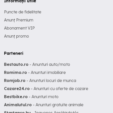
Informații utile
Puncte de fidelitate
Anunț Premium
Abonament VIP
Anunț promo
Parteneri
Bestauto.ro
- Anunturi auto/moto
Romimo.ro
- Anunturi imobiliare
Romjob.ro
- Anunturi locuri de munca
Cazare24.ro
- Anunturi cu oferte de cazare
Bestbike.ro
- Anunturi moto
Animalutul.ro
- Anunturi gratuite animale
Startapro.hu
- Ingyenes Apróhirdetés