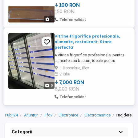
100 RON
150 RON
1
Telefon validat
Vitrine frigorifice profesionale,
alimente, restaurant. Stare
perfecta
4 Vitrine frigorifice profesionale, pentru
alimente sau bauturi, ideale pentru
restaurant sau magazin de prezentare.
1 Decembrie, Ilfov
Foarte putin folosite. Stare perfecta de
7 iulie
funtionare si aspect. Pret 7-8000 lei
7,000 RON
bucata. Inclusiv 1-2 agregate profesionale
5
8,000 RON
Emerson.
Telefon validat
Publi24
Anunțuri
Ilfov
Electronice
Electrocasnice
Frigidere
Categorii