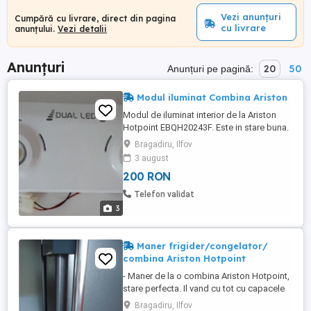
Vezi anunțuri
Cumpără cu livrare, direct din pagina
cu livrare
anunțului.
Vezi detalii
Anunțuri
20
50
Anunțuri pe pagină:
Modul iluminat Combina Ariston
Modul de iluminat interior de la Ariston
Hotpoint EBQH20243F. Este in stare buna.
Bragadiru, Ilfov
3 august
200 RON
Telefon validat
3
Maner frigider/congelator/
combina Ariston Hotpoint
- Maner de la o combina Ariston Hotpoint,
stare perfecta. Il vand cu tot cu capacele
de la suruburi. - Pret 150lei.
Bragadiru, Ilfov