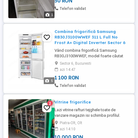
50 RON
Telefon validat
1
Combina frigorifică Samsung
RB30J3100WWEF 311 L Full No
Frost A+ Digital Inverter Sector 6
Vând combina frigorifică Samsung
RB30J3100WWEF, model foarte căutat
datorită fiabilității, consumului redus și
Sector 6, Bucuresti
sistemului Full No Frost real (frigider +
azi 14:47
congelator). Capacitate 311 litri, clasă
1 100 RON
energetică A+, compresor Digital Inverter,
5
nivel de zgomot 39 dB ideal pentru
Telefon validat
apartamente, garsoniere și ...
Vitrine frigorifice
2
Lazi vitrine rafturi tejghele toate de
vanzare magazin isi schimba profilul.
Piatra-Olt, Olt
azi 14:10
10 000 RON