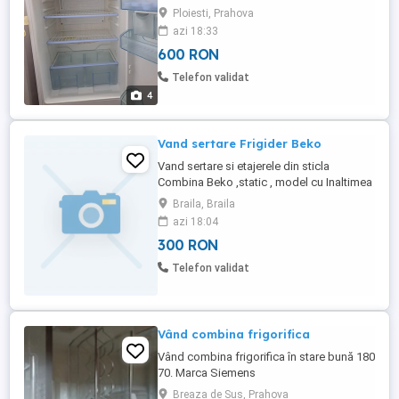
înlocuit cu al frigider.
Ploiesti, Prahova
azi 18:33
600 RON
Telefon validat
4
Vand sertare Frigider Beko
Vand sertare si etajerele din sticla
Combina Beko ,static , model cu Inaltimea
de 2.02 m ,toate sau la cerere ,pretul este
Braila, Braila
negociabil.
azi 18:04
300 RON
Telefon validat
Vând combina frigorifica
Vând combina frigorifica în stare bună 180
70. Marca Siemens
Breaza de Sus, Prahova