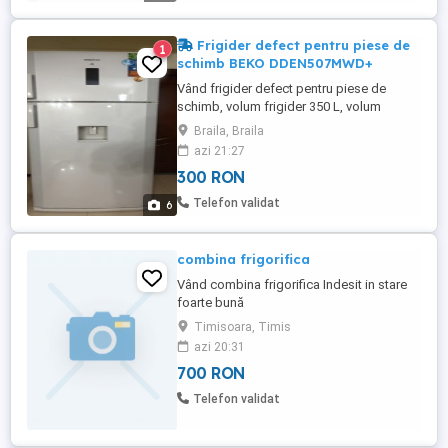
Frigider defect pentru piese de
1
schimb BEKO DDEN507MWD+
Vând frigider defect pentru piese de
schimb, volum frigider 350 L, volum
congelator 90 L, nofrost
Braila, Braila
azi 21:27
300 RON
Telefon validat
6
combina frigorifica
Vând combina frigorifica Indesit in stare
foarte bună
Timisoara, Timis
azi 20:31
700 RON
Telefon validat