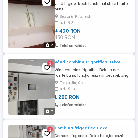
vând frigider boch functional stare foarte
bună
Sector 6, Bucuresti
azi 19:24
400 RON
450 RON
2
Telefon validat
Vând combina frigorifica Beko!
1
Vând combina frigorifica Beko stare
foarte bună, funcționează impecabil, preț
1200 ron.
Targu Jiu, Gorj
azi 19:14
1 200 RON
Telefon validat
2
Combina frigorifica Beko
1
Combina frigorifica Beko funcționează