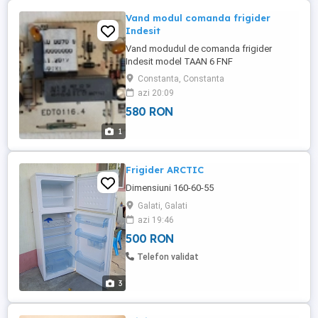
Vand modul comanda frigider
Indesit
Vand modudul de comanda frigider
Indesit model TAAN 6 FNF
Constanta, Constanta
azi 20:09
580 RON
1
Frigider ARCTIC
Dimensiuni 160-60-55
Galati, Galati
azi 19:46
500 RON
Telefon validat
3