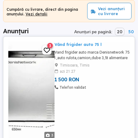
Vezi anunțuri
Cumpără cu livrare, direct din pagina
cu livrare
anunțului.
Vezi detalii
Anunțuri
20
50
Anunțuri pe pagină:
Vănd frigider auto 75 l
3
Vand frigider auto marca Denisnetwork 75
l ,auto rulota,camion,dube 3,5t alimentare
brichetă la 12-24V,rezistent la vibratii,cu
Timisoara, Timis
compresor cu congelare -20C,frigiderul
azi 21:27
este nou in cutie,se poate folosi si in casa
1 500 RON
la220v.Are si afisaj electronic.
Telefon validat
3