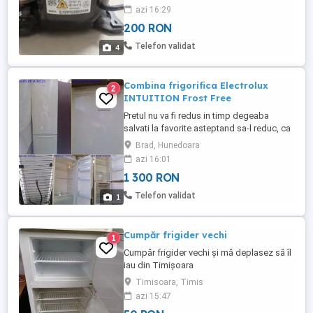
perfect functional, de vanzare fix 200 lei !
azi 16:29
200 RON
Telefon validat
4
Combina frigorifica Electrolux
2
INTUITION Frost Free
Pretul nu va fi redus in timp degeaba
salvati la favorite asteptand sa-l reduc, ca
practic il urc treptat Doar 1300 lei
Brad, Hunedoara
negociabil, oricum are valoare mult mai
azi 16:01
mare de atat Nu o trimit cu ramburs Nu ma
1 300 RON
grabesc sa o vand deoarece este bine
pusa la conservare Rog nu mai deranjati si
Telefon validat
1
insistati inutil cu ...
Cumpăr frigider vechi
1
Cumpăr frigider vechi și mă deplasez să îl
iau din Timișoara
Timisoara, Timis
azi 15:47