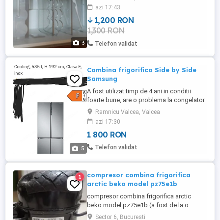
azi 17:43
1,200 RON
1,300 RON
3
Telefon validat
Combina frigorifica Side by Side
Samsung
A fost utilizat timp de 4 ani in conditii
foarte bune, are o problema la congelator
care poate fi reparata - pierde freon
Ramnicu Valcea, Valcea
azi 17:30
1 800 RON
Telefon validat
5
compresor combina frigorifica
1
arctic beko model pz75e1b
compresor combina frigorifica arctic
beko model pz75e1b (a fost de la o
combina arctic de 2m fabricata in 2022)
Sector 6, Bucuresti