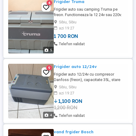
Frigider Truma
4
Frigider auto sau camping Truma pe
freon. Functioneaza la 12 24v sau 220v.
Capacitati intre 36L, 44L, 60L, 69L, 73L si
Sibiu, Sibiu
96L. Temperatura minima -22grd.
azi 19:27
Posibilitate conectare bluetooth. Stare
1 700 RON
foarte buna de functionare. Ptr pret in
functie de marime.
Telefon validat
5
Frigider auto 12/24v
9
Frigider auto 12/24v cu compresor
Danfoss (freon), capacitate 35L, stare
foarte buna de functionare. Temperatura
Sibiu, Sibiu
minima -10 grade.
azi 19:27
1,100 RON
1,200 RON
4
Telefon validat
vand frgider Bosch