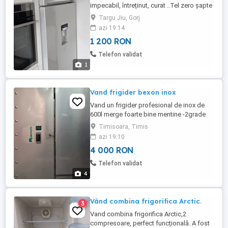
impecabil, întreținut, curat ..Tel zero șapte
șase doi șase trei trei cinci nouă unu.
Targu Jiu, Gorj
azi 19:14
1 200 RON
Telefon validat
1
Vand frigider bexon inox
Vand un frigider profesional de inox de
600l merge foarte bine mentine -2grade
+10 grade in stare foarte buna detalii la
Timisoara, Timis
telefon
azi 19:10
4 000 RON
Telefon validat
4
Vând combina frigorifica Arctic.
3
Vand combina frigorifica Arctic,2
compresoare, perfect funcțională. A fost