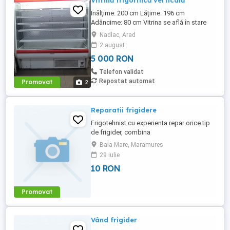
Vitrină frigorifică verticală
Inălțime: 200 cm Lățime: 196 cm
Adâncime: 80 cm Vitrina se află în stare
bună de funcționare
Nadlac, Arad
2 august
5 000 RON
Telefon validat
Repostat automat
Promovat
2
Reparatii frigidere
Frigotehnist cu experienta repar orice tip
de frigider, combina
frigorifica,congelator.Ofer seriozitate si
Baia Mare, Maramures
garantie. Pentru mai multe detalii
29 iulie
contactati ma la tel nr. .
10 RON
Promovat
Vând frigider