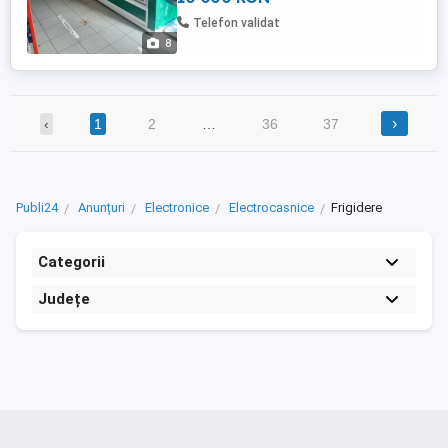
Telefon validat
8
›
‹
1
2
…
36
37
Publi24
Anunțuri
Electronice
Electrocasnice
Frigidere
Categorii
Județe