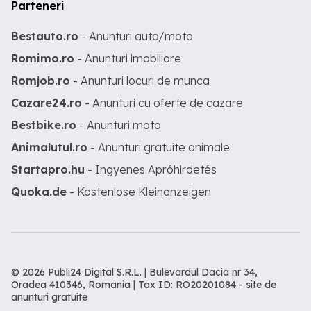
Parteneri
Bestauto.ro
- Anunturi auto/moto
Romimo.ro
- Anunturi imobiliare
Romjob.ro
- Anunturi locuri de munca
Cazare24.ro
- Anunturi cu oferte de cazare
Bestbike.ro
- Anunturi moto
Animalutul.ro
- Anunturi gratuite animale
Startapro.hu
- Ingyenes Apróhirdetés
Quoka.de
- Kostenlose Kleinanzeigen
© 2026 Publi24 Digital S.R.L. | Bulevardul Dacia nr 34,
Oradea 410346, Romania | Tax ID: RO20201084 -
site de
anunturi gratuite