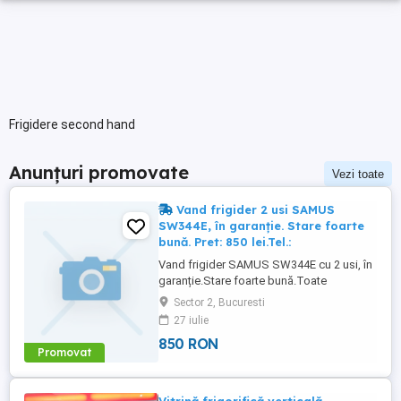
Frigidere second hand
Anunțuri promovate
Vezi toate
Vand frigider 2 usi SAMUS
SW344E, în garanție. Stare foarte
bună. Pret: 850 lei.Tel.:
Vand frigider SAMUS SW344E cu 2 usi, în
garanție.Stare foarte bună.Toate
actele.Utilizat aprox. 1 an si 8 luni. Pret:850
Sector 2, Bucuresti
lei.Tel.:
27 iulie
850 RON
Promovat