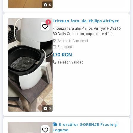
5
Friteuza fara ulei Philips Airfryer
1
Friteuza fara ulei Philips Airfryer HD9216
80 Daily Collection, capacitate 4.1 L,
tehnologie Rapid Air, afisaj Analog, Alb
Sector 1, Bucuresti
Control al timpului si temperaturii Gatire
5 august
versatila Piese lavabile in masina de spalat
170 RON
vase Functii de siguranta Oprire automata
Indicator luminos Baza anti-alunecare ...
Telefon validat
5
Storcător GORENJE Fructe și
Legume