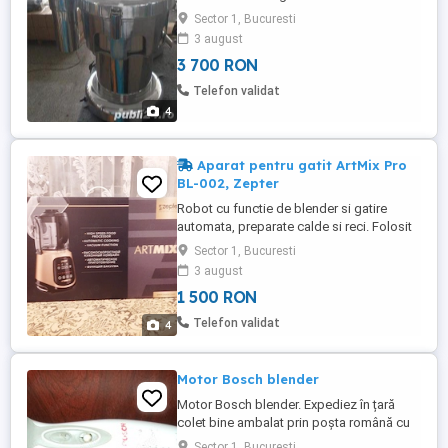
intra in contact cu fructele/ legumele sunt
Sector 1, Bucuresti
din inox. Carcasa din aluminiu. Curatare
3 august
facila. Mod de lucru facil. Greutate: 13Kg
3 700 RON
Putere instalata 0.37kw, 220V Capacitate:
functie de fructele/ legumele procesate.
Telefon validat
Garantie ...
4
Aparat pentru gatit ArtMix Pro
BL-002, Zepter
Robot cu functie de blender si gatire
automata, preparate calde si reci. Folosit
o singura data pentru un preparat cald.
Sector 1, Bucuresti
Ideal pentru pregatirea hranei bebelusilor
3 august
deoarece toaca si paseaza foarte bine si
1 500 RON
gateste in timp scurt (18 Min- supa
crema). Din cauza volumului redus ( 1,25L)
Telefon validat
4
este potrivit pentru ...
Motor Bosch blender
Motor Bosch blender. Expediez în țară
colet bine ambalat prin poșta română cu
plata ramburs 21 lei. Relatii pe watsapp
Sector 1, Bucuresti