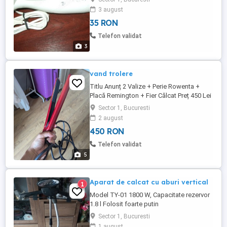
sau tel.
3 august
35 RON
Telefon validat
3
vand trolere
Titlu Anunț 2 Valize + Perie Rowenta +
Placă Remington + Fier Călcat Preț 450 Lei
(Ușor negociabil pentru cine le ia azi)
Sector 1, Bucuresti
Descriere Anunț Vând pachet complet de
2 august
obiecte utile, ideale pentru o persoană
450 RON
care se mută, călătorește sau își
amenajează o nouă locuință. Toate
Telefon validat
lucrurile au fost atent îngrijite, ...
5
Aparat de calcat cu aburi vertical
1
Model TY-01 1800 W, Capacitate rezervor
1.8 l Folosit foarte putin
Sector 1, Bucuresti
1 august