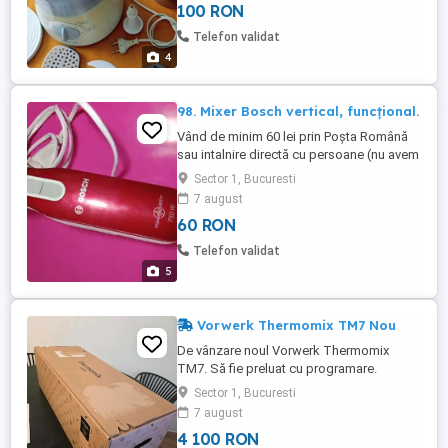
100 RON
bună.
Telefon validat
4
98. Mixer Bosch vertical, funcțional.
Vând de minim 60 lei prin Poșta Română
sau intalnire directă cu persoane (nu avem
timp pentru curier), mixer Bosch vertical,
Sector 1, Bucuresti
functional. Se dă cu doua picioare de
7 august
tăiat. Unul din picioare cel din inox are
60 RON
plasticul de sus spart, dar se poate
repara. Piciorul alb din plastic e funcțional.
Telefon validat
Stare bună
5
Vorwerk Thermomix TM7 Nou
De vânzare noul Vorwerk Thermomix
TM7. Să fie preluat cu programare.
Transportul este de asemenea posibil.
Sector 1, Bucuresti
Transportul este o prioritate
7 august
4 100 RON