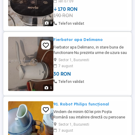
ieri 07:09
170 RON
190 RON
3
Telefon validat
Fierbator apa Delimano
Fierbator apa Delimano, in stare buna de
functionare Nu prezinta urme de uzura sau
si zgarieturi
Sector 1, Bucuresti
7 august
30 RON
Telefon validat
1
91. Robot Philips funcțional
Vindem de minim 60 lei prin Poșta
Română sau intalnire directă cu persoane
(nu avem timp pentru curier), robot Philips
Sector 1, Bucuresti
funcțional, cu tot cu accesorii. Cana
7 august
blender e uzată dar e funcțională. Stare