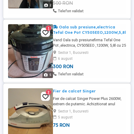
500 RON
2
Telefon validat
Oala sub presiune,electrica
1
Tefal One Pot CY505EEO,1200W,5,8l
Vand Oala sub presiunefirma Tefal One
Pot ,electrica, CY505EEO ,1200W, 5,8l cu 25
programe,functie pastrare cald
Sector 1, Bucuresti
temperatura ,timp ajustabil . Stare: noua
6 august
fara eticheta ( a fost testata o singura
300 RON
data imediat dupa achizitie) Produsul este
intr-o stare impecabila. Rog seriozitate.
Telefon validat
5
Fier de calcat Singer
2
Fier de calcat Singer Power Plus 2600W,
extrem de puternic. Achizitionat anul
trecut, insa folosit de 2-3 ori. Pret nou
Sector 1, Bucuresti
undeva la 200 - 250 lei.
5 august
75 RON