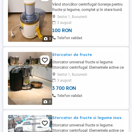
Vând storcător centrifugal Gorenje pentru
fructe și legume, complet și în stare bună
de funcționare. Este simplu de utilizat,
Sector 1, Bucuresti
potrivit pentru prepararea sucurilor de
3 august
mere, morcovi, pere, citrice și alte fructe
100 RON
sau legume. Include toate componentele
prezentate în fotografii: - sită și filtru
Telefon validat
3
metalic; - ...
Storcator de fructe
Storcator universal fructe si legume.
Storcator centrifugal. Elementele active ce
intra in contact cu fructele/ legumele sunt
Sector 1, Bucuresti
din inox. Carcasa din aluminiu. Curatare
3 august
facila. Mod de lucru facil. Greutate:
3 700 RON
12/13Kg Putere instalata 0.37kw, 220V
Capacitate: functie de fructele/ legumele
Telefon validat
procesate. Garantie ...
7
Storcator de fructe si legume inox
Storcator universal fructe si legume.
Storcator centrifugal. Elementele active ce