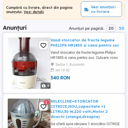
Vezi anunțuri
Cumpără cu livrare, direct din pagina
cu livrare
anunțului.
Vezi detalii
Anunțuri
20
50
Anunțuri pe pagină:
Vand storcator de fructe legume
PHILIPS HR1855 si cana pentru suc
Vand storcator de fructe legume Philips
HR1855 si cana pentru suc. Culoare: rosu
Material carcasa: PP, plastic, ABS. Material
Sector 1, Bucuresti
vas: vas SAN i capac PS. Material
ieri 18:42
container pentru pulpa de fructe i element
340 RON
de împingere: PS. Sistem anti-alunecare,
cu ventuze dispuse pe talpa aparatului.
4
Cleme de siguran ...
SELECLINE=STORCATOR
2
CITRICE,NOU,capacitate =1
LITRU,30 W,220 volti,Motor 2
directii (stanga,dreapta)
Se oferă spre vânzare 1 storcător CITRICE