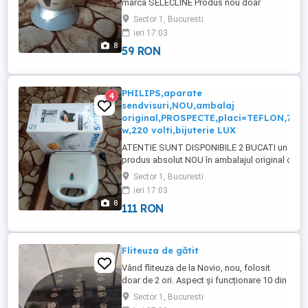
marca SELECLINE Produs nou doar
PROBAT-vezi cele 8 foto anexate anuntului
Sector 1, Bucuresti
Bucurați-vă de 1 suc proaspăt rapid si fara
ieri 17:03
efort CARACTERISTICI TEHNICE 220-240
8
59 RON
volți 50 60 HZ 30 W Capacitate =1 LITRU
Sistem de blocare OPEN CLOSE A
VASULUI CONȚINE 7 PIESE 1.CORP ...
PHILIPS,aparate
4
sendvisuri,NOU,ambalaj
original,PROSPECTE,placi=TEFLON,700
w,220 volti,bijuterie LUX
ATENTIE SUNT DISPONIBILE 2 BUCATI un
produs absolut NOU în ambalajul original cu
schemă și instrucțiuni de utilizare Marca
Sector 1, Bucuresti
PHILIPS 700 W 220 VOLȚI Plitele pentru taiere
ieri 17:03
și îmbinare asigură prinderea în interiorul
8
111 RON
sandvișuri a ingredientelor și cașcavalului
Putere ridicată Sistem de blocare prin
apăsare. Sistem ...
Fliteuza de gătit
Vând fliteuza de la Novio, nou, folosit
doar de 2 ori. Aspect și funcționare 10 din
10 . A costat 397 lei.
Sector 1, Bucuresti