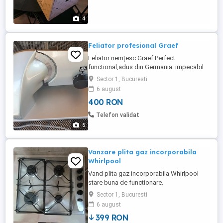
4
Feliator profesional Graef
Feliator nemțesc Graef Perfect
functional,adus din Germania. impecabil
Sector 1, Bucuresti
6 august
400 RON
Telefon validat
5
Vanzare plita gaz incorporabila
Whirlpool
Vand plita gaz incorporabila Whirlpool
stare buna de functionare.
Sector 1, Bucuresti
6 august
399 RON