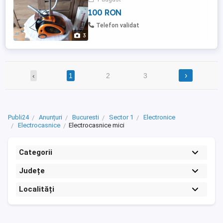
100 RON
Telefon validat
3
›
‹
1
2
3
Publi24
Anunțuri
Bucuresti
Sector 1
Electronice
Electrocasnice
Electrocasnice mici
Categorii
Județe
Localități