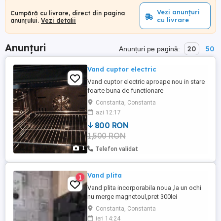
Vezi anunțuri
Cumpără cu livrare, direct din pagina
cu livrare
anunțului.
Vezi detalii
Anunțuri
20
50
Anunțuri pe pagină:
Vand cuptor electric
Vand cuptor electric aproape nou in stare
foarte buna de functionare
Constanta, Constanta
azi 12:17
800 RON
1,500 RON
1
Telefon validat
Vand plita
1
Vand plita incorporabila noua ,la un ochi
nu merge magnetoul,pret 300lei
Constanta, Constanta
ieri 14:24