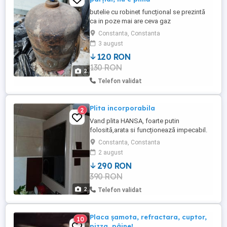
butelie cu robinet funcțional se prezintă
ca in poze mai are ceva gaz
Constanta, Constanta
3 august
120 RON
130 RON
2
Telefon validat
Plita incorporabila
2
Vand plita HANSA, foarte putin
folosită,arata si funcționează impecabil.
Se vinde deoarece nu locuiește nimeni
Constanta, Constanta
acolo.
2 august
290 RON
390 RON
2
Telefon validat
Placa șamota, refractara, cuptor,
10
pizza, pâine!