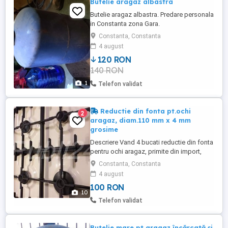
Butelie aragaz albastra
Butelie aragaz albastra. Predare personala
in Constanta zona Gara.
Constanta, Constanta
4 august
120 RON
140 RON
1
Telefon validat
Reductie din fonta pt.ochi
2
aragaz, diam.110 mm x 4 mm
grosime
Descriere Vand 4 bucati reductie din fonta
pentru ochi aragaz, primite din import,
asigura o mare stabilitate a vaselor pe
Constanta, Constanta
aragaz, poze reale. Destinate doar
4 august
aragazelor care au gratarele din fonta !
100 RON
Sunt confectionate la comanda la o
10
otalarie speciala din Anglia. Dimensiuni
Telefon validat
ideale pentru aragazurile ...
Butelie mare pt aragaz încărcată și