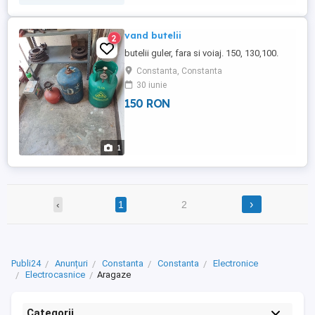
vand butelii
2
butelii guler, fara si voiaj. 150, 130,100.
Constanta, Constanta
30 iunie
150 RON
1
›
‹
1
2
Publi24
Anunțuri
Constanta
Constanta
Electronice
Electrocasnice
Aragaze
Categorii