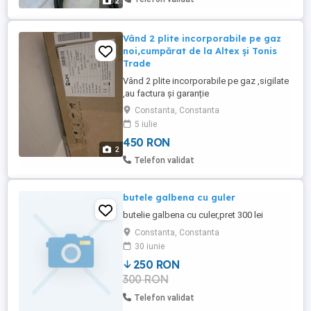
2
Vând 2 plite incorporabile pe gaz
noi,cumpărat de la Altex și Tonis
Trade
Vând 2 plite incorporabile pe gaz ,sigilate
,au factura și garanție
Constanta, Constanta
5 iulie
450 RON
2
Telefon validat
butele galbena cu guler
butelie galbena cu culer,pret 300 lei
Constanta, Constanta
30 iunie
250 RON
300 RON
Telefon validat