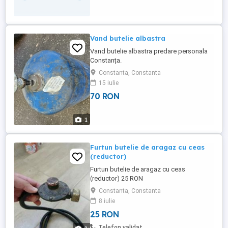
Vand butelie albastra
Vand butelie albastra predare personala
Constanța.
Constanta, Constanta
15 iulie
70 RON
1
Furtun butelie de aragaz cu ceas
(reductor)
Furtun butelie de aragaz cu ceas
(reductor) 25 RON
Constanta, Constanta
8 iulie
25 RON
Telefon validat