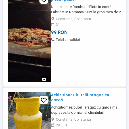
Nu se trimite Ramburs !Plata in cont !
Fabricat in Romania!Sunt la grosimea de 2
cm si sunt armate .Sunt ecologice, cu
Constanta, Constanta
piatra vulcanica,au o eficienta mai mare si
31 iulie
economisesti energie . Pentru cuptorul
99 RON
casnic de la aragaz sunt la dimensiunea
de 32 cm 32cm.Pentru cuptor profesional
Telefon validat
sunt : 30 cm 60 cm ...
5
Achizitionez butelii aragaz cu
gardă .
Achizitiomez butelii aragaz cu gardă mă
deplasez la domiciliul clientului!
Constanta, Constanta
29 iulie