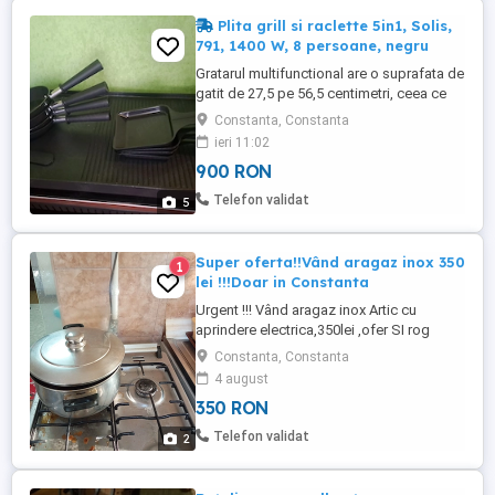
Plita grill si raclette 5in1, Solis,
791, 1400 W, 8 persoane, negru
Gratarul multifunctional are o suprafata de
gatit de 27,5 pe 56,5 centimetri, ceea ce
ofera suficient spatiu pentru toate
Constanta, Constanta
alimentele dorite. Placa este pe jumatate
ieri 11:02
striata si pe jumatate neteda, astfel incat
900 RON
alimentele pot fi preparate fie la gratar, sau
coapte. Cealalta parte a placii este
Telefon validat
5
formata din ...
Super oferta!!Vând aragaz inox 350
1
lei !!!Doar in Constanta
Urgent !!! Vând aragaz inox Artic cu
aprindere electrica,350lei ,ofer SI rog
seriozitate! Doar in Constanta!!!
Constanta, Constanta
4 august
350 RON
Telefon validat
2