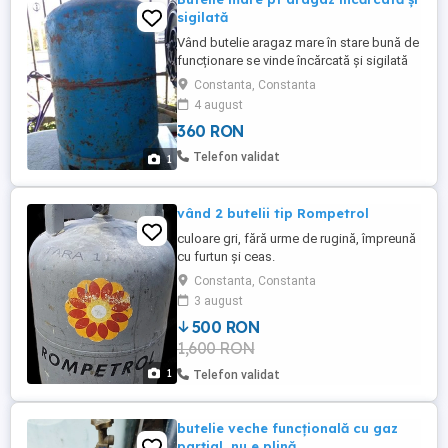
sigilată
Vând butelie aragaz mare în stare bună de
funcționare se vinde încărcată și sigilată
numai în municipiul Constanța sau în țară
Constanta, Constanta
dacă aveți posibilitate să o transportați la
4 august
domiciliu firmele de curierat nu preiau
360 RON
produse inflamabile
Telefon validat
1
vând 2 butelii tip Rompetrol
culoare gri, fără urme de rugină, împreună
cu furtun și ceas.
Constanta, Constanta
3 august
500 RON
1,600 RON
1
Telefon validat
butelie veche funcțională cu gaz
parțial, nu e plină