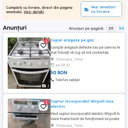
Vezi anunțuri
Cumpără cu livrare, direct din pagina
cu livrare
anunțului.
Vezi detalii
Anunțuri
20
50
Anunțuri pe pagină:
Cupar aragaze pe gaz
1
Cumpăr aragaze defecte sau pe care nu le
mai folosiți vă rog să mă contactați
mulțumesc
Timisoara, Timis
azi 08:32
50 RON
Telefon validat
1
Cuptor incorporabil Wirpoll inox
1
electric
Vind cuptor incorporabil electric Wirpoll în
stare foarte bună de funcționare se poate
face proba și este la casă se poate ridica
Timisoara, Timis