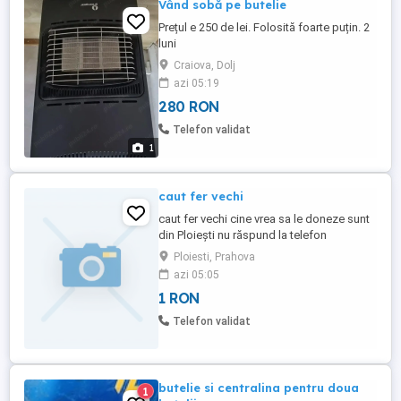
Vând sobă pe butelie
Prețul e 250 de lei. Folosită foarte puțin. 2
luni
Craiova, Dolj
azi 05:19
280 RON
Telefon validat
1
caut fer vechi
caut fer vechi cine vrea sa le doneze sunt
din Ploiești nu răspund la telefon
Ploiesti, Prahova
azi 05:05
1 RON
Telefon validat
butelie si centralina pentru doua
1