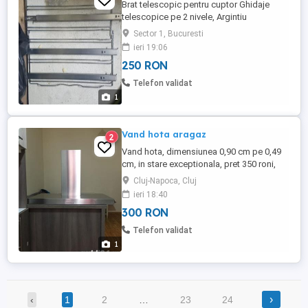
Brat telescopic pentru cuptor Ghidaje
telescopice pe 2 nivele, Argintiu
Ghidaj/Sina telescopica cuptor -
Sector 1, Bucuresti
stânga/dreapta DESCRIERE Sunt noi si
ieri 19:06
foarte utile pentru a scoate tava din cuptor
250 RON
fara sa mai fi nevoit sa te feresti de
temperatura ridicata din cuptor
Telefon validat
1
Vand hota aragaz
2
Vand hota, dimensiunea 0,90 cm pe 0,49
cm, in stare exceptionala, pret 350 roni,
detali la tel
Cluj-Napoca, Cluj
ieri 18:40
300 RON
Telefon validat
1
›
‹
1
2
…
23
24