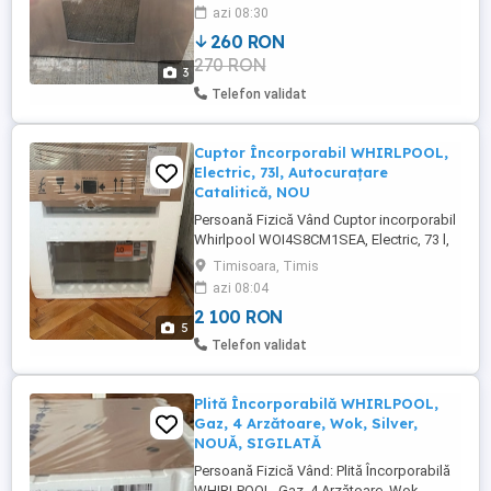
după masă după ora 15 sau sâmbătă ptr
azi 08:30
detalii vă rog să mă contactați, mulțumesc
260 RON
270 RON
3
Telefon validat
Cuptor Încorporabil WHIRLPOOL,
Electric, 73l, Autocurațare
Catalitică, NOU
Persoană Fizică Vând Cuptor incorporabil
Whirlpool WOI4S8CM1SEA, Electric, 73 l,
Autocuratare catalitica, Tehnologie al 6-
Timisoara, Timis
lea simt, Clasa A+, Bej Caracteristici
azi 08:04
principale: - Steam + Functia Steam+
2 100 RON
ofera o experienta de gatire fara efort si
5
transforma preparatele de zi cu zi in mese
Telefon validat
sanatoase si ...
Plită Încorporabilă WHIRLPOOL,
Gaz, 4 Arzătoare, Wok, Silver,
NOUĂ, SIGILATĂ
Persoană Fizică Vând: Plită Încorporabilă
WHIRLPOOL, Gaz, 4 Arzătoare, Wok,