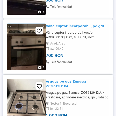
500 RON
Telefon validat
4
Vând cuptor incorporabil, pe gaz
Vând cuptor încorporabil Arctic
AROIG21100, Gaz, 40 l, Grill, Inox
Arad, Arad
azi 00:49
700 RON
Telefon validat
2
Aragaz pe gaz Zanussi
ZCG612H1XA
Aragaz pe gaz Zanussi ZCG612H1XA, 4
arzatoare, aprindere electrica, grill, rotisor,
functie Pizza, latime 60 cm, inox Clasa A
Sector 1, Bucuresti
Greutate 39 Kg
ieri 22:51
1 000 RON