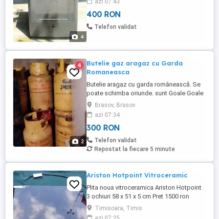
azi 07:43
400 RON
Telefon validat
4
Butelie gaz aragaz cu Garda
4
Romaneasca
Butelie aragaz cu garda românească. Se
poate schimba oriunde. sunt Goale Goale
preț 300 lei. se pot vedea in Brașov se
Brasov, Brasov
ridică din Brașov. Am și plină la 450 lei.
azi 07:34
300 RON
Telefon validat
2
Repostat la fiecare 5 minute
Ariston Hotpoint Vitroceramic
Plita noua vitroceramica Ariston Hotpoint
3 ochiuri 58 x 51 x 5 cm Pret 1500 ron
Timisoara, Timis
azi 07:25