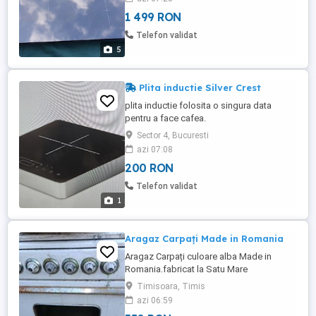
1 499 RON
Telefon validat
5
Plita inductie Silver Crest
plita inductie folosita o singura data
pentru a face cafea.
Sector 4, Bucuresti
azi 07:08
200 RON
Telefon validat
1
Aragaz Carpați Made in Romania
Aragaz Carpați culoare alba Made in
Romania.fabricat la Satu Mare
Timisoara, Timis
azi 06:59