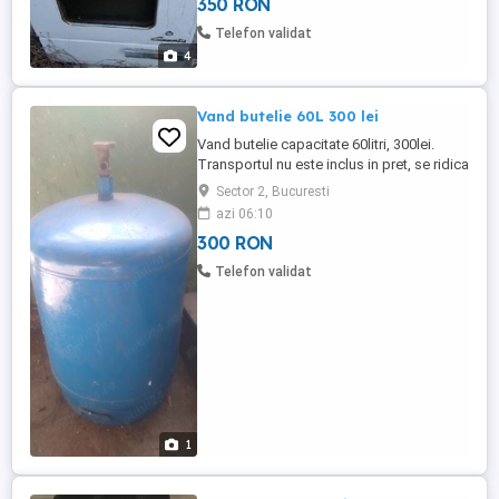
350 RON
Telefon validat
4
Vand butelie 60L 300 lei
Vand butelie capacitate 60litri, 300lei.
Transportul nu este inclus in pret, se ridica
personal din zona Obor Bucuresti.
Sector 2, Bucuresti
azi 06:10
300 RON
Telefon validat
1