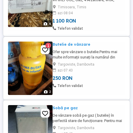
Silver, NOUĂ, SIGILATĂ Caracteristici: -
Timisoara, Timis
Fierbere rapidă - Grătare din fontă -
azi 08:04
Montarea produselor cu design Filo -
1 100 RON
Comenzi frontale - Arzătoare de eficienţă
4
ridicată - Grătare care se pot spăla în
Telefon validat
maşina de spălat vase - ...
Butelie de vânzare
1
Ofer spre vânzare o butelie.Pentru mai
multe informații sunați la numărul din
Prețul din anunț este pe bucată.
Targoviste, Dambovita
azi 07:43
250 RON
Telefon validat
2
Sobă pe gaz
De vânzare sobă pe gaz ( butelie) în
perfectă stare de funcționare. Pentru mai
multe informații sunați la numărul din
Targoviste, Dambovita
anunț.