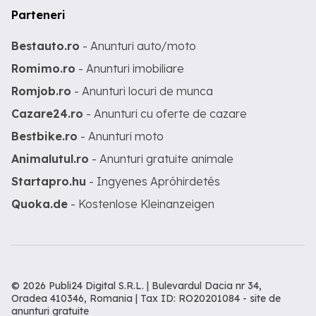
Parteneri
Bestauto.ro
- Anunturi auto/moto
Romimo.ro
- Anunturi imobiliare
Romjob.ro
- Anunturi locuri de munca
Cazare24.ro
- Anunturi cu oferte de cazare
Bestbike.ro
- Anunturi moto
Animalutul.ro
- Anunturi gratuite animale
Startapro.hu
- Ingyenes Apróhirdetés
Quoka.de
- Kostenlose Kleinanzeigen
© 2026 Publi24 Digital S.R.L. | Bulevardul Dacia nr 34,
Oradea 410346, Romania | Tax ID: RO20201084 -
site de
anunturi gratuite