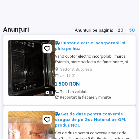
Anunțuri
20
50
Anunțuri pe pagină:
Cuptor electric incorporabil si
plita pe haz
Vand cuptor electric incorporabil marca
Pytamis, stare perfecta de functionare, si
plita pe gaz, aceeasi marcă, stare
Sector 3, Bucuresti
perfecta , ambele folosite putin. Culoarea
azi 17:01
alba.
1 500 RON
Telefon validat
5
Repostat la fiecare 5 minute
Set de duze pentru conversie
aragaz de pe Gaz Natural pe GPL
produs NOU
Set de duze pentru conversie aragaz de
pe Gaz Natural pe GPL. Produsul este nou,