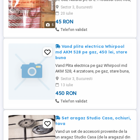
sigulat Setul contine 4 duze care pot fi
Sector 3, Bucuresti
montate pe aragaz astfel incat acesta sa
20 iulie
poata fi utilizat cu o butelie normala (GPL).
45 RON
Setul include de asemenea adaptoare
5
pentru furtun si garnitura. Fotografiile sunt
Telefon validat
reale ...
Vand plita electrica Whirpool
md AKM 528 pe gaz, 450 lei, stare
buna
Vand Plita electrica pe gaz Whirpool md
AKM 528, 4 arzatoare, pe gaz, stare buna,
functional ,450 lei, alb, dimensiuni 62x52
Sector 3, Bucuresti
cm, in Bucuresti, tel.
13 iulie
450 RON
Telefon validat
Set aragaz Studio Casa, ochiuri,
tava
Vand un set de accesorii provenite de la
un aragaz Studio Casa (de la aragazul din