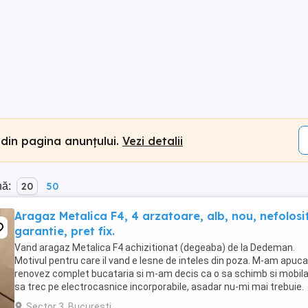
 din pagina anunțului.
Vezi detalii
nă:
20
50
Aragaz Metalica F4, 4 arzatoare, alb, nou, nefolosit
garantie, pret fix.
Vand aragaz Metalica F4 achizitionat (degeaba) de la Dedeman.
Motivul pentru care il vand e lesne de inteles din poza. M-am apuca
renovez complet bucataria si m-am decis ca o sa schimb si mobila 
sa trec pe electrocasnice incorporabile, asadar nu-mi mai trebuie.
Aragazul a fost montat, cu acte, ...
Sector 3, Bucuresti