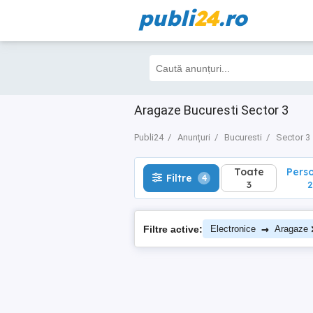
publi
24
.ro
Toate
Perso
Filtre
4
3
2
Aragaze Bucuresti Sector 3
Publi24
Anunțuri
Bucuresti
Sector 3
Toate
Pers
Filtre
4
3
2
→
Filtre active:
Electronice
Aragaze