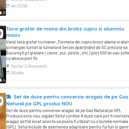
ieri 23:05
3
Tava gratar de mana din brobz cupru si aluminiu
masiv
Vand tava gratar cu maner , Formata din cupru bronz alama si alum
și mangan turnat la turnatorie berzei aparținând de SC precizia sa
București pt gratare ( carne , pui , peste , etc.) preț 650 lei sau sch
cu alceva pret fix
Sector 3, Bucuresti
28 iulie
3
Set de duze pentru conversie aragaz de pe Gaz
Natural pe GPL produs NOU
Set de duze pentru conversie aragaz de pe Gaz Natural pe GPL.
Produsul este nou, sigulat Setul contine 4 duze care pot fi montat
aragaz astfel incat acesta sa poata fi utilizat cu o butelie normala
(GPL). Setul include de asemenea adaptoare pentru furtun si garni