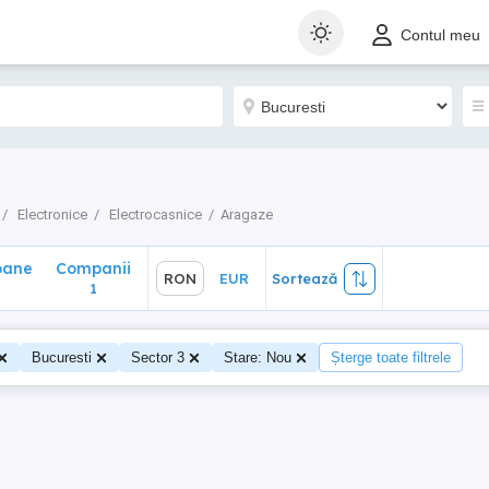
ane
Companii
RON
EUR
Sortează
Contul meu
1
Electronice
Electrocasnice
Aragaze
oane
Companii
RON
EUR
Sortează
1
Bucuresti
Sector 3
Stare: Nou
Șterge toate filtrele