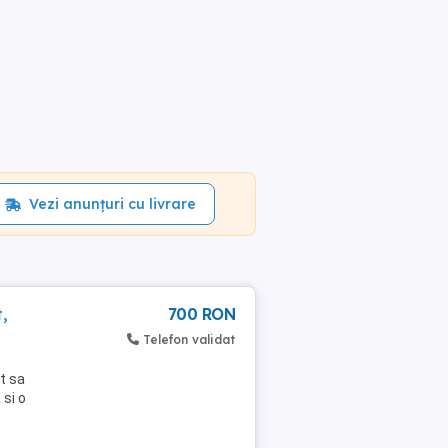
Vezi anunțuri cu livrare
,
700 RON
Telefon validat
t sa
si o