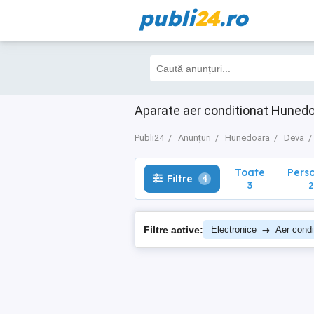
publi
24
.ro
Toate
Perso
Filtre
4
3
2
Aparate aer conditionat Huned
Publi24
Anunțuri
Hunedoara
Deva
Toate
Pers
Filtre
4
3
2
→
Filtre active:
Electronice
Aer condi