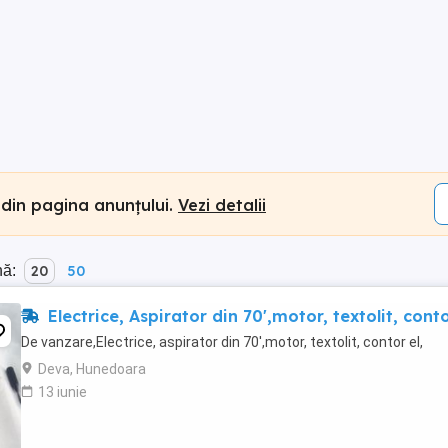
 din pagina anunțului.
Vezi detalii
nă:
20
50
Electrice, Aspirator din 70',motor, textolit, conto
De vanzare,Electrice, aspirator din 70',motor, textolit, contor el,
Deva, Hunedoara
13 iunie