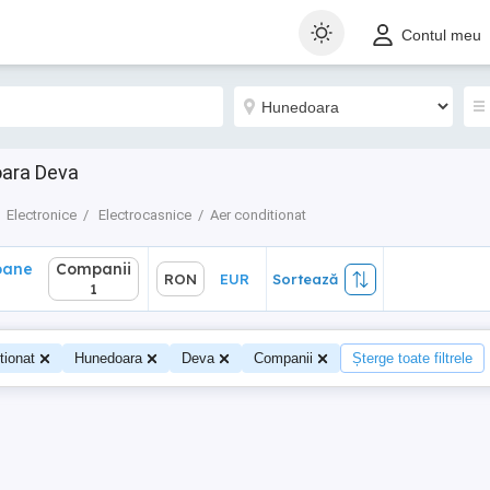
ane
Companii
RON
EUR
Sortează
Contul meu
1
oara Deva
Electronice
Electrocasnice
Aer conditionat
oane
Companii
RON
EUR
Sortează
1
tionat
Hunedoara
Deva
Companii
Șterge toate filtrele