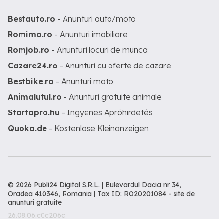
Bestauto.ro
- Anunturi auto/moto
Romimo.ro
- Anunturi imobiliare
Romjob.ro
- Anunturi locuri de munca
Cazare24.ro
- Anunturi cu oferte de cazare
Bestbike.ro
- Anunturi moto
Animalutul.ro
- Anunturi gratuite animale
Startapro.hu
- Ingyenes Apróhirdetés
Quoka.de
- Kostenlose Kleinanzeigen
© 2026 Publi24 Digital S.R.L. | Bulevardul Dacia nr 34,
Oradea 410346, Romania | Tax ID: RO20201084 -
site de
anunturi gratuite
26.08.06.c0c206c