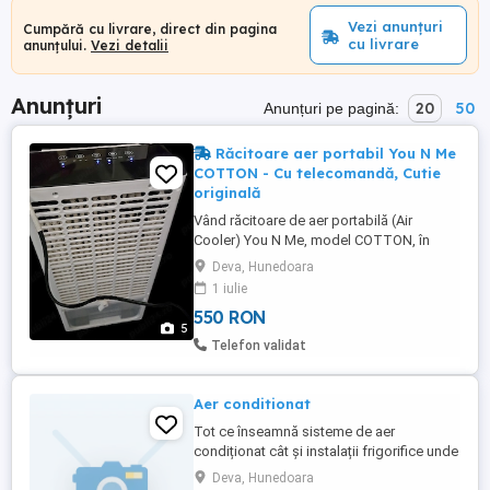
Vezi anunțuri
Cumpără cu livrare, direct din pagina
cu livrare
anunțului.
Vezi detalii
Anunțuri
20
50
Anunțuri pe pagină:
Răcitoare aer portabil You N Me
COTTON - Cu telecomandă, Cutie
originală
Vând răcitoare de aer portabilă (Air
Cooler) You N Me, model COTTON, în
stare perfectă de funcționare. Vine
Deva, Hunedoara
însoțită de cutia originală și telecomandă.
1 iulie
Este ideală pentru zilele călduroase de
550 RON
vară, fiind foarte ușor de mutat dintr-o
5
cameră în alta datorită roților și designului
Telefon validat
compact. Specificații ...
Aer conditionat
Tot ce înseamnă sisteme de aer
condiționat cât și instalații frigorifice unde
includem și frig.auto, găsiți în portofoliul
Deva, Hunedoara