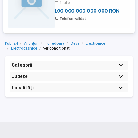
nostru de servicii (montaj- PIF și
1 iulie
mentenanță )
100 000 000 000 000 RON
Telefon validat
Publi24
Anunțuri
Hunedoara
Deva
Electronice
Electrocasnice
Aer conditionat
Categorii
Județe
Localități