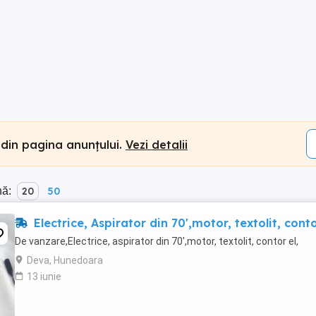
 din pagina anunțului.
Vezi detalii
nă:
20
50
Electrice, Aspirator din 70',motor, textolit, conto
De vanzare,Electrice, aspirator din 70',motor, textolit, contor el,
Deva, Hunedoara
13 iunie