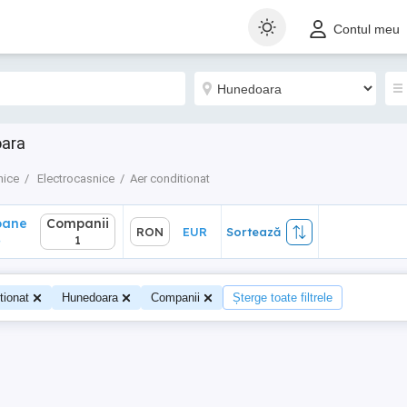
ane
Companii
RON
EUR
Sortează
Contul meu
1
oara
nice
Electrocasnice
Aer conditionat
oane
Companii
RON
EUR
Sortează
4
1
tionat
Hunedoara
Companii
Șterge toate filtrele