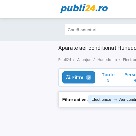
publi
24
.ro
Toate
Perso
Filtre
3
5
4
Aparate aer conditionat Huned
Publi24
Anunțuri
Hunedoara
Electro
Toate
Pers
Filtre
3
5
→
Filtre active:
Electronice
Aer condi